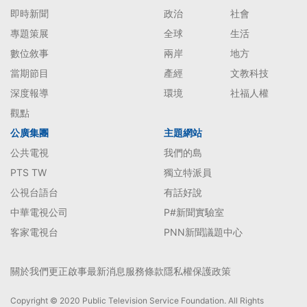
即時新聞
政治
社會
專題策展
全球
生活
數位敘事
兩岸
地方
當期節目
產經
文教科技
深度報導
環境
社福人權
觀點
公廣集團
主題網站
公共電視
我們的島
PTS TW
獨立特派員
公視台語台
有話好說
中華電視公司
P#新聞實驗室
客家電視台
PNN新聞議題中心
關於我們
更正啟事
最新消息
服務條款
隱私權保護政策
Copyright © 2020 Public Television Service Foundation. All Rights