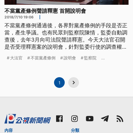
不當黨產條例聲請釋憲 首開說明會
2018/7/10 19:06
|
不當黨產條例通過後，各界對黨產條例的手段是否正
當，產生爭議。也有民眾到監察院陳情，監委自動調
查後，去年3月向司法院聲請釋憲。今天大法官召開
是否受理釋憲案的說明會，針對監委行使的調查權，
是否符合大法官審查法聲請釋憲的規定，有一番攻
大法官
不當黨產條例
說明會
監察院
...
防。 監察院針對不當黨產處理條例行使調查權，過
程中認為黨產條例有違憲之虞，去年3月向司法院申
請釋憲，不過包括行政院和大法官，對是否受理仍有
疑義，10號在憲法法庭召開說明會
1
內容
分類