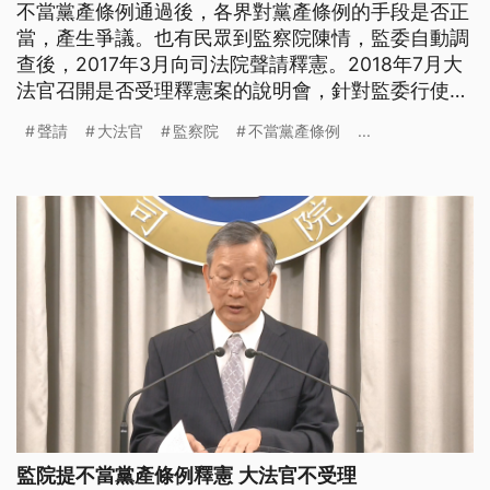
不當黨產條例通過後，各界對黨產條例的手段是否正
當，產生爭議。也有民眾到監察院陳情，監委自動調
查後，2017年3月向司法院聲請釋憲。2018年7月大
法官召開是否受理釋憲案的說明會，針對監委行使的
調查權，是否符合大法官審查法聲請釋憲的規定，有
聲請
大法官
監察院
不當黨產條例
...
一番攻防。 監察院針對不當黨產處理條例行使調
查權，過程中認為黨產條例有違憲之虞，2017年3月
向司法院申請釋憲。不過包括行政院和大法官，對是
否受理仍有
監院提不當黨產條例釋憲 大法官不受理