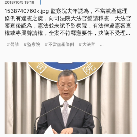
2018/10/5 19:16
|
1538740760k.jpg 監察院去年認為，不當黨產處理
條例有違憲之虞，向司法院大法官聲請釋憲，大法官
審查後認為，憲法並未賦予監察院，有法律違憲審查
權或專屬聲請權，全案不符釋憲要件，決議不受理。
司法院秘書長呂太郎說:「現行的憲法並沒有賦給監
聲請
監察院
不當黨產條例
大法官
...
察院專屬的這個法律違憲審查權，或是專屬的聲請
權。這個在聲請人雖然根據五五憲草，當初五五憲草
草案裡面有提議，要讓監察院有專屬的違憲聲請權，
不過五五