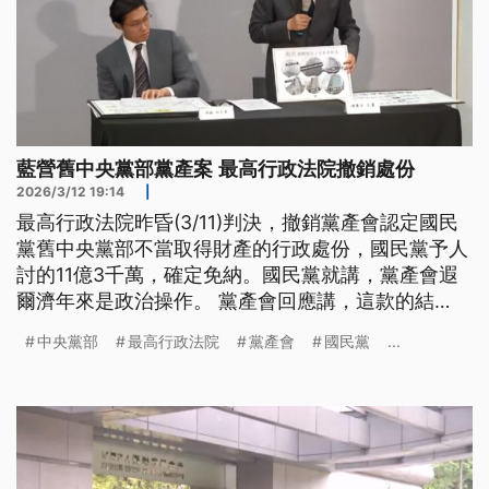
藍營舊中央黨部黨產案 最高行政法院撤銷處份
2026/3/12 19:14
|
最高行政法院昨昏(3/11)判決，撤銷黨產會認定國民
黨舊中央黨部不當取得財產的行政處份，國民黨予人
討的11億3千萬，確定免納。國民黨就講，黨產會遐
爾濟年來是政治操作。 黨產會回應講，這款的結
果，嚴重違背大法官釋字第793號所認定，轉型正義
中央黨部
最高行政法院
黨產會
國民黨
...
的核心價值，予黨產條例的立法變做空殼，失去轉型
正義的精神和力量。（新聞標題、導言為台語文）