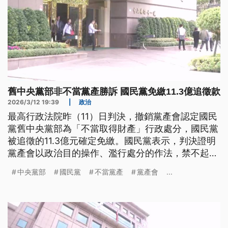
舊中央黨部非不當黨產勝訴 國民黨免繳11.3億追徵款
2026/3/12 19:39
|
政治
最高行政法院昨（11）日判決，撤銷黨產會認定國民
黨舊中央黨部為「不當取得財產」行政處分，國民黨
被追徵的11.3億元確定免繳。國民黨表示，判決證明
黨產會以政治目的操作、濫行處分的作法，禁不起司
法檢驗。不過黨產會回應，這樣的結果嚴重背離大法
中央黨部
國民黨
不當黨產
黨產會
...
官釋字第793號所肯認的轉型正義核心價值，讓《黨
產條例》的立法意旨淪為空殼。