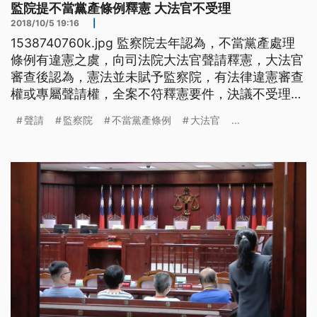
監院提不當黨產條例釋憲 大法官不受理
2018/10/5 19:16
|
1538740760k.jpg 監察院去年認為，不當黨產處理
條例有違憲之虞，向司法院大法官聲請釋憲，大法官
審查後認為，憲法並未賦予監察院，有法律違憲審查
權或專屬聲請權，全案不符釋憲要件，決議不受理。
司法院秘書長呂太郎說:「現行的憲法並沒有賦給監
聲請
監察院
不當黨產條例
大法官
...
察院專屬的這個法律違憲審查權，或是專屬的聲請
權。這個在聲請人雖然根據五五憲草，當初五五憲草
草案裡面有提議，要讓監察院有專屬的違憲聲請權，
不過五五