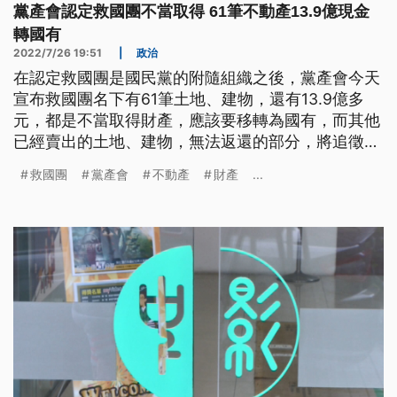
黨產會認定救國團不當取得 61筆不動產13.9億現金
轉國有
2022/7/26 19:51
|
政治
在認定救國團是國民黨的附隨組織之後，黨產會今天
宣布救國團名下有61筆土地、建物，還有13.9億多
元，都是不當取得財產，應該要移轉為國有，而其他
已經賣出的土地、建物，無法返還的部分，將追徵2
億多元。黨產會要救國團在30天內將不動產移轉國
救國團
黨產會
不動產
財產
...
有，否則將送強制執行。但救國團也喊冤，將會向法
院聲請停止執行。