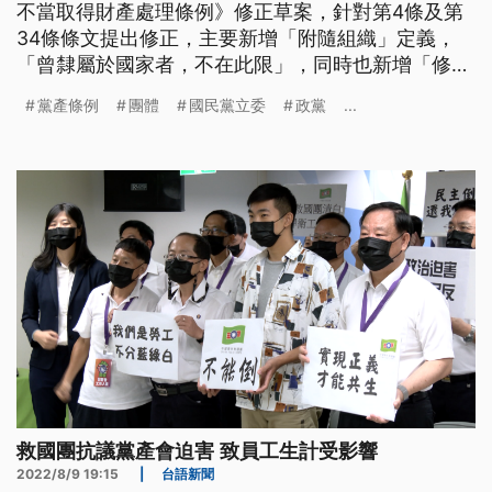
不當取得財產處理條例》修正草案，針對第4條及第
34條條文提出修正，主要新增「附隨組織」定義，
「曾隸屬於國家者，不在此限」，同時也新增「修正
條文溯自本條例公布施行日起適用」。為何要修法？
黨產條例
團體
國民黨立委
政黨
...
政黨怎麼看？
救國團抗議黨產會迫害 致員工生計受影響
2022/8/9 19:15
|
台語新聞