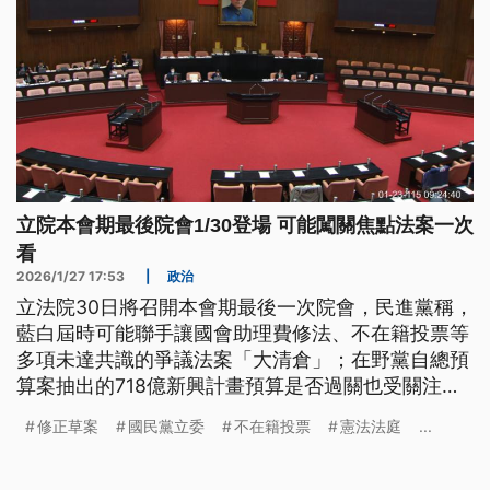
立院本會期最後院會1/30登場 可能闖關焦點法案一次
看
2026/1/27 17:53
|
政治
立法院30日將召開本會期最後一次院會，民進黨稱，
藍白屆時可能聯手讓國會助理費修法、不在籍投票等
多項未達共識的爭議法案「大清倉」；在野黨自總預
算案抽出的718億新興計畫預算是否過關也受關注。
還有哪些已逕付二讀的法案，可能成為最後一次院會
修正草案
國民黨立委
不在籍投票
憲法法庭
...
的焦點？