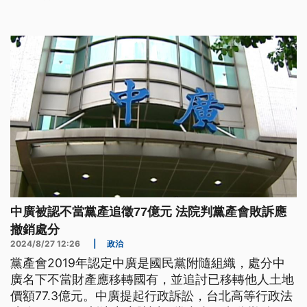
中廣被認不當黨產追徵77億元 法院判黨產會敗訴應
撤銷處分
2024/8/27 12:26
|
政治
黨產會2019年認定中廣是國民黨附隨組織，處分中
廣名下不當財產應移轉國有，並追討已移轉他人土地
價額77.3億元。中廣提起行政訴訟，台北高等行政法