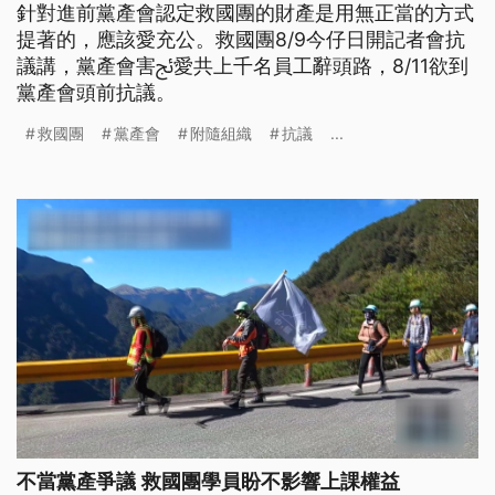
針對進前黨產會認定救國團的財產是用無正當的方式
提著的，應該愛充公。救國團8/9今仔日開記者會抗
議講，黨產會害ﰀ愛共上千名員工辭頭路，8/11欲到
黨產會頭前抗議。
救國團
黨產會
附隨組織
抗議
...
不當黨產爭議 救國團學員盼不影響上課權益