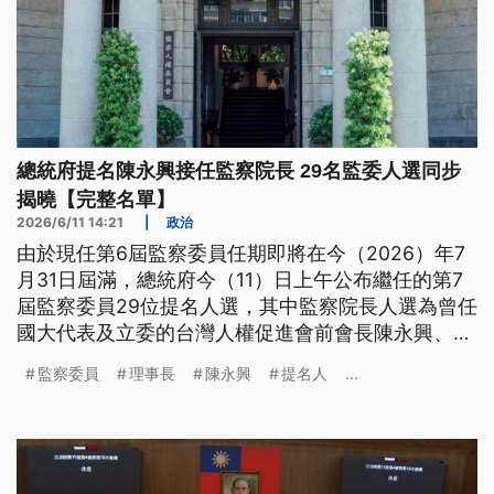
總統府提名陳永興接任監察院長 29名監委人選同步
揭曉【完整名單】
2026/6/11 14:21
|
政治
由於現任第6屆監察委員任期即將在今（2026）年7
月31日屆滿，總統府今（11）日上午公布繼任的第7
屆監察委員29位提名人選，其中監察院長人選為曾任
國大代表及立委的台灣人權促進會前會長陳永興、副
院長人選則為現任監察委員王榮璋。副總統蕭美琴表
監察委員
理事長
陳永興
提名人
...
示，今日就會將名單送交立法院行使人事同意權，希
望立院能以客觀角度審視被提名人。