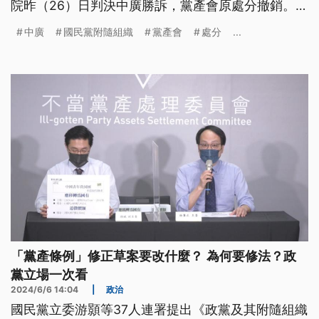
院昨（26）日判決中廣勝訴，黨產會原處分撤銷。前
中廣董事長趙少康感謝法官還原事實真相；黨產會則
中廣
國民黨附隨組織
黨產會
處分
...
強調會提出上訴。
「黨產條例」修正草案要改什麼？ 為何要修法？政
黨立場一次看
2024/6/6 14:04
|
政治
國民黨立委游顥等37人連署提出《政黨及其附隨組織