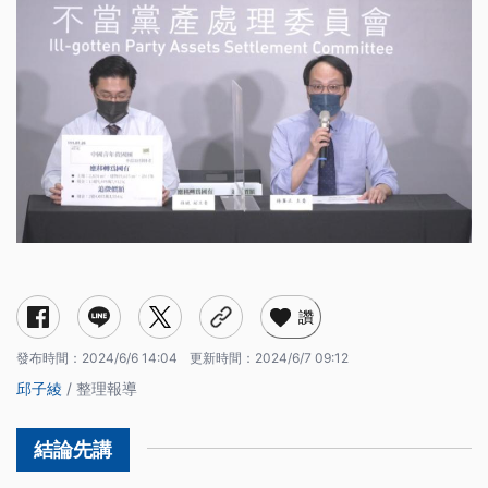
黨產條例要修什麼？
為何提修法？
各政黨看法？
黨產條例第4-2條
黨產條例第34條
讚
發布時間：
2024/6/6 14:04
更新時間：
2024/6/7 09:12
邱子綾
/ 整理報導