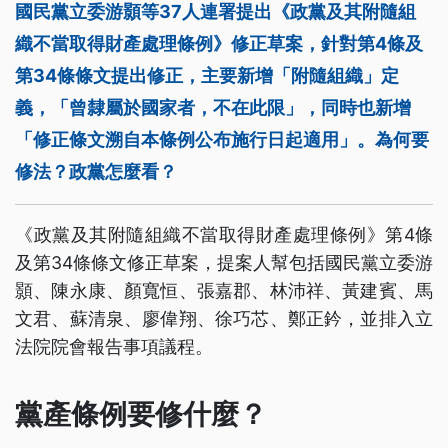
國民黨立委游顥等37人連署提出《政黨及其附隨組
織不當取得財產處理條例》修正草案，針對第4條及
第34條條文提出修正，主要新增「附隨組織」定
義，「曾隸屬於國家者，不在此限」，同時也新增
「修正條文溯自本條例公布施行日起適用」。為何要
修法？政黨怎麼看？
《政黨及其附隨組織不當取得財產處理條例》第4條
及第34條條文修正草案，提案人幫包括國民黨立委游
顥、陳永康、顏寬恒、張嘉郡、林沛祥、黃建賓、馬
文君、蘇清泉、廖偉翔、徐巧芯、鄭正鈐，並排入立
法院院會報告事項議程。
黨產條例要修什麼？