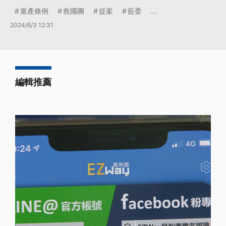
黨產條例
救國團
提案
藍委
...
2024/6/3 12:31
編輯推薦