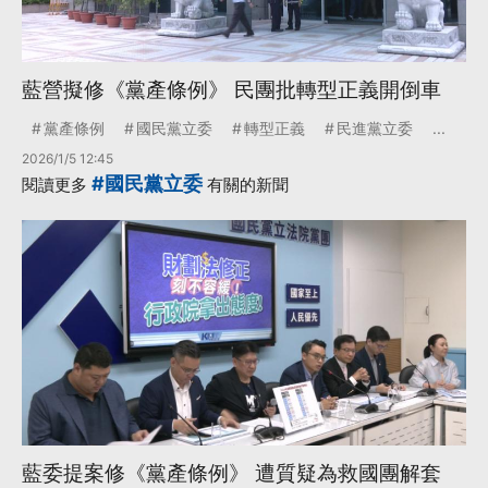
藍營擬修《黨產條例》 民團批轉型正義開倒車
黨產條例
國民黨立委
轉型正義
民進黨立委
...
2026/1/5 12:45
#國民黨立委
閱讀更多
有關的新聞
藍委提案修《黨產條例》 遭質疑為救國團解套