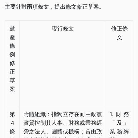
主要針對兩項條文，提出條文修正草案。
黨
現行條文
修正條
產
文
條
例
修
正
草
案
第
附隨組織：指獨立存在而由政黨
1.財務
4
實質控制其人事、財務
或
業務經
「及」
條
營之法人、團體或機構；曾由政
業務經