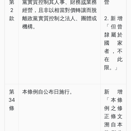
第
黨實質控制其人事、財務
或
業務
營
2
經營，且非以相當對價轉讓而脫
款
離政黨實質控制之法人、團體或
2.新增
機構。
「但曾
隸屬於
國家
者，不
在此
限。」
第
本條例自公布日施行。
新增
34
「本條
條
例之修
正條文
溯自本