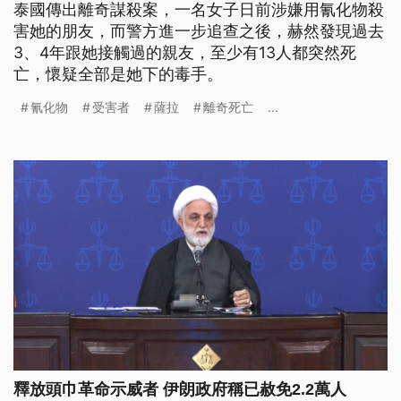
泰國傳出離奇謀殺案，一名女子日前涉嫌用氰化物殺
害她的朋友，而警方進一步追查之後，赫然發現過去
3、4年跟她接觸過的親友，至少有13人都突然死
亡，懷疑全部是她下的毒手。
氰化物
受害者
薩拉
離奇死亡
...
釋放頭巾革命示威者 伊朗政府稱已赦免2.2萬人