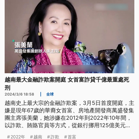
越南最大金融詐欺案開庭 女首富詐貸千億最重處死
刑
2024/3/6 18:58
|
全球
越南史上最大宗的金融詐欺案，3月5日首度開庭，主
嫌是現年67歲的華裔女首富、房地產開發商萬盛發集
團主席張美蘭，她涉嫌在2012年到2022年10年間，
以詐欺、賄賂官員等方式，從銀行挪用125億美元、
將近台幣4000億，金額相當於越南2022年GDP的
2022年
越南
詐欺
首富