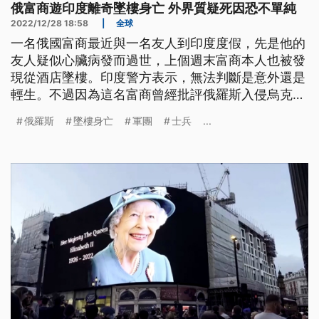
俄富商遊印度離奇墜樓身亡 外界質疑死因恐不單純
2022/12/28 18:58
|
全球
一名俄國富商最近與一名友人到印度度假，先是他的
友人疑似心臟病發而過世，上個週末富商本人也被發
現從酒店墜樓。印度警方表示，無法判斷是意外還是
輕生。不過因為這名富商曾經批評俄羅斯入侵烏克
蘭，讓他的死因增添許多聯想。
俄羅斯
墜樓身亡
軍團
士兵
...