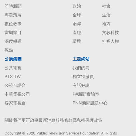
即時新聞
政治
社會
專題策展
全球
生活
數位敘事
兩岸
地方
當期節目
產經
文教科技
深度報導
環境
社福人權
觀點
公廣集團
主題網站
公共電視
我們的島
PTS TW
獨立特派員
公視台語台
有話好說
中華電視公司
P#新聞實驗室
客家電視台
PNN新聞議題中心
關於我們
更正啟事
最新消息
服務條款
隱私權保護政策
Copyright © 2020 Public Television Service Foundation. All Rights