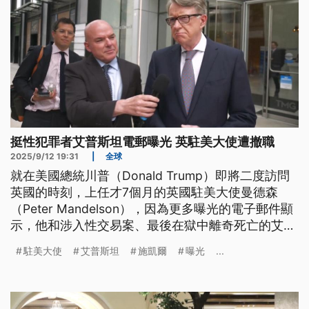
挺性犯罪者艾普斯坦電郵曝光 英駐美大使遭撤職
2025/9/12 19:31
|
全球
就在美國總統川普（Donald Trump）即將二度訪問
英國的時刻，上任才7個月的英國駐美大使曼德森
（Peter Mandelson），因為更多曝光的電子郵件顯
示，他和涉入性交易案、最後在獄中離奇死亡的艾普
斯坦（Jeffrey Epstein）關係密切，曼德森因此遭到
駐美大使
艾普斯坦
施凱爾
曝光
...
英國首相施凱爾（Keir Starmer）下令撤銷大使職
務，這也使得施凱爾內閣涉及的麻煩事再添一樁。