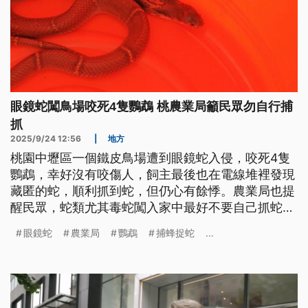
眼鏡蛇闖鳥場咬死4隻鸚鵡 桃農業局籲民眾勿自行捕
抓
2025/9/24 12:56
|
地方
桃園中壢區一個鐵皮鳥場遭到眼鏡蛇入侵，咬死4隻
鸚鵡，幸好沒有咬傷人，飼主最後也在電線堆裡發現
藏匿的蛇，順利抓到蛇，但仍心有餘悸。農業局也提
醒民眾，蛇類尤其毒蛇闖入家中最好不要自己抓蛇，
可以打1999市民專線通報，並保持距離、確定蛇的
眼鏡蛇
農業局
鸚鵡
捕蜂捉蛇
...
藏匿位置，等待捕蜂捉蛇大隊前來處理。