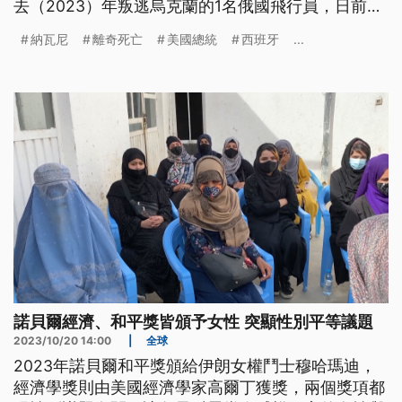
去（2023）年叛逃烏克蘭的1名俄國飛行員，日前被
發現在西班牙身亡，身上有多處彈孔，生前行蹤充滿
納瓦尼
離奇死亡
美國總統
西班牙
...
謎團。
諾貝爾經濟、和平獎皆頒予女性 突顯性別平等議題
2023/10/20 14:00
|
全球
2023年諾貝爾和平獎頒給伊朗女權鬥士穆哈瑪迪，
經濟學獎則由美國經濟學家高爾丁獲獎，兩個獎項都