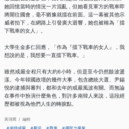
她回憶當時的情況一片混亂，但她看見軍方的戰車即
將開往國會，毫不猶豫就擋在前面。這一幕被其他示
威者拍下，在網路上引發廣大迴響，她也被稱為「擋
下戰車的女人」。
大學生金多仁回應，「作為『擋下戰車的女人』，我
想說的是，我想要一直擋下戰車。」
雖然戒嚴全程只有大約6小時，但是至今仍然餘波盪
漾。今年韓國政壇的幾件大事，包含總統大選、尹錫
悅的逮捕與審判，都和去年的戒嚴風波有關。而無論
在事件中扮演什麼角色，對許多南韓人來說，這段經
歷都被視為他們人生的轉捩點。
黃瑀喬
/
編輯
南韓戒嚴
辭呈
戰車
國民力量黨