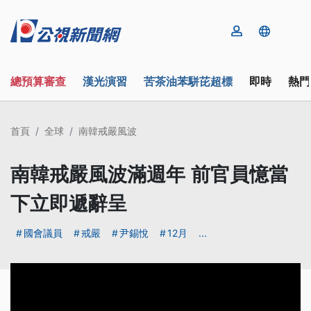
總預算審查
漢光演習
苦茶油苯駢芘超標
即時
熱門
首頁
全球
南韓戒嚴風波
南韓戒嚴風波滿週年 前官員憶當
下立即遞辭呈
國會議員
戒嚴
尹錫悅
12月
...