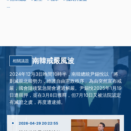
...
南韓戒嚴風波
相關議題
2024年12月3日晚間10時半，南韓總統尹錫悅以「將
剿滅親北韓勢力，維護自由憲政秩序」為由突然宣布戒
嚴，國會隨後緊急開會通過解嚴。尹錫悅2025年1月19
日遭羈押，並在3月8日獲釋，但7月10日又被法院認定
有滅證之虞，再度遭逮捕。
2026-04-29 20:22:55