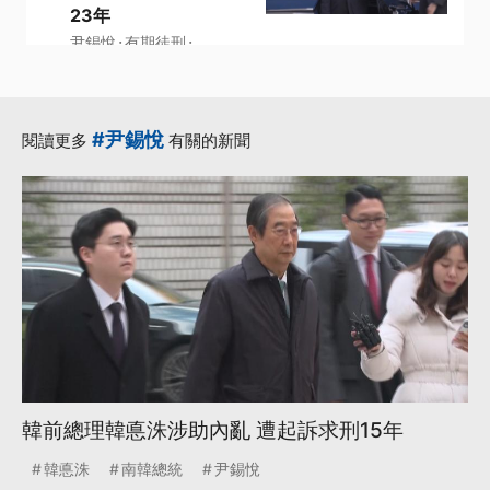
23年
·
·
尹錫悅
有期徒刑
·
·
·
韓悳洙
戒嚴
法官
更多...
#尹錫悅
閱讀更多
有關的新聞
韓前總理韓悳洙涉助內亂 遭起訴求刑15年
韓悳洙
南韓總統
尹錫悅