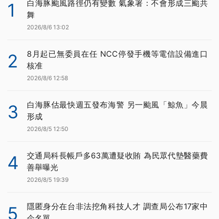
白海豚颱風路徑仍有變數 氣象署：不會形成三颱共
1
舞
2026/8/6 13:02
8月起已無委員在任 NCC停發手機等電信設備進口
2
核准
2026/8/6 12:58
白海豚估最快週五發布海警 另一颱風「鯨魚」今晨
3
形成
2026/8/5 12:50
交通局科長帳戶多63萬遭疑收賄 為民眾代墊醫藥費
4
善舉曝光
2026/8/5 19:39
隱匿身分在台非法挖角科技人才 調查局公布17家中
5
企名單