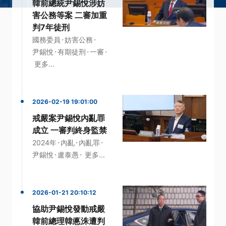
韓前總統尹錫悅涉妨
害公務等案 二審加重
判7年徒刑
·
·
國務委員
妨害公務
·
·
·
尹錫悅
有期徒刑
一審
更多...
2026-02-19 19:01:00
戒嚴案尹錫悅內亂罪
成立 一審判終身監禁
·
·
·
2024年
內亂
內亂罪
·
·
尹錫悅
盧泰愚
更多...
2026-01-21 20:10:12
協助尹錫悅發動戒嚴
韓前總理韓悳洙遭判