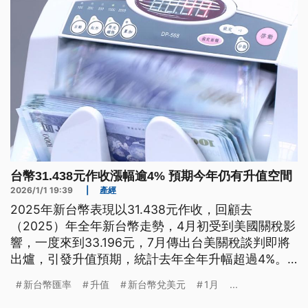
台幣31.438元作收漲幅逾4% 預期今年仍有升值空間
2026/1/1 19:39
|
產經
2025年新台幣表現以31.438元作收，回顧去
（2025）年全年新台幣走勢，4月初受到美國關稅影
響，一度來到33.196元，7月傳出台美關稅談判即將
出爐，引發升值預期，統計去年全年升幅超過4%。
專家表示，今（2026）年新台幣受到AI拉抬出口暢
新台幣匯率
升值
新台幣兌美元
1月
...
旺，加上美國聯準會貨幣政策偏向寬鬆，預期新台幣