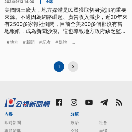
2024/9/13 14:00
|
全球
美國國土廣大，地方媒體是民眾獲取切身資訊的重要
來源。不過因為網路崛起、廣告收入減少，近20年來
有2500多家報社倒閉，目前全美200多個郡沒有當
地報紙，成為新聞沙漠。這也導致地方政府缺乏監
督，民眾無從了解政策，大選時刻更容易被偏頗訊息
地方
新聞
記者
媒體
...
誤導、操弄，也讓美國面臨更嚴重的兩極化危機。
1
內容
分類
即時新聞
政治
社會
專題策展
全球
生活