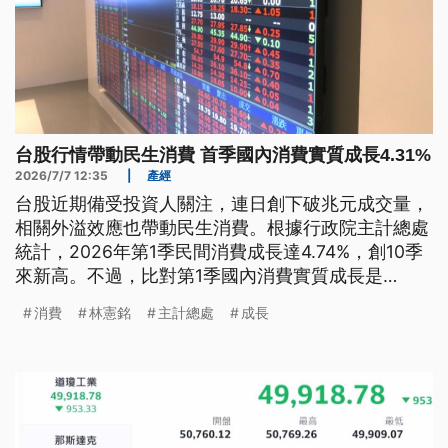
台股行情帶動民生消費 首季國內消費實質成長4.31%
2026/7/7 12:35
|
產經
台股近期備受投資人關注，連日創下破兆元成交量，
相關外溢效應也帶動民生消費。根據行政院主計總處
統計，2026年第1季民間消費成長達4.74%，創10季
來新高。不過，比對第1季國內消費實質成長是
4.31%，反而國外消費實質成長卻高達11.57%，引發
消費
林憲銘
主計總處
成長
擔憂。學者則分析，台股創高不代表全民賺錢，財富
集中狀況明顯。另外，民眾從股市所賺到的錢，可能
持續投入股市，未必用在內需市場。