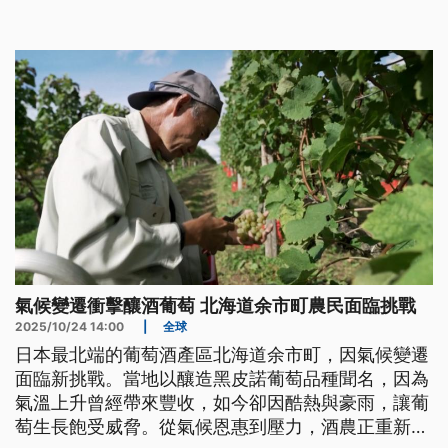
善；市府回應，道路管轄單位跨局處，協調後將儘快
改善。
氣候變遷衝擊釀酒葡萄 北海道余市町農民面臨挑戰
2025/10/24 14:00
|
全球
日本最北端的葡萄酒產區北海道余市町，因氣候變遷
面臨新挑戰。當地以釀造黑皮諾葡萄品種聞名，因為
氣溫上升曾經帶來豐收，如今卻因酷熱與豪雨，讓葡
萄生長飽受威脅。從氣候恩惠到壓力，酒農正重新定