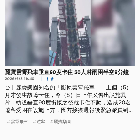
麗寶雲霄飛車垂直90度卡住 20人淋雨困半空8分鐘
2026/6/8 19:40
|
社會
台中麗寶樂園知名的「斷軌雲霄飛車」，上個（5）
月才發生故障卡住，今（8）日上午又傳出設施異
常，軌道垂直90度銜接之後就卡住不動，造成20名
遊客受困在設施上方，園方接獲通報後緊急派員到現
場進行內部排查，協助遊客脫困。
雲霄飛車
遊客
麗寶樂園