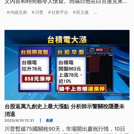
文內容和時間都令人懷疑。而隔日他在白宮接見來賓
時，又炫耀他的1位金融界朋友賺進25億美元。多位
內線交易
川普
社群平台
民主黨
...
民主黨國會議員要求徹查，川普的行為是否涉及內線
交易。
台股返萬九創史上最大漲點 分析師示警關稅隱憂未
消退
2025/4/10 12:31
|
產經
川普暫緩75國關稅90天，市場開出慶祝行情，10日