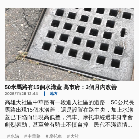
升值機會高。
50米馬路有15個水溝蓋 高市府：3個月內改善
2025/11/25 12:44
|
地方
高雄大社區中華路有一段進入社區的道路，50公尺長
馬路出現15個水溝蓋，還是設置在路中央，加上水溝
蓋已下陷而出現高低差，汽車、摩托車經過車身常會
劇烈晃動，甚至曾有騎士不慎自摔。民代不滿這情況
持續多年，上個月還請相關單位會勘卻無法徹底改
水溝
中華路
摩托車
大社