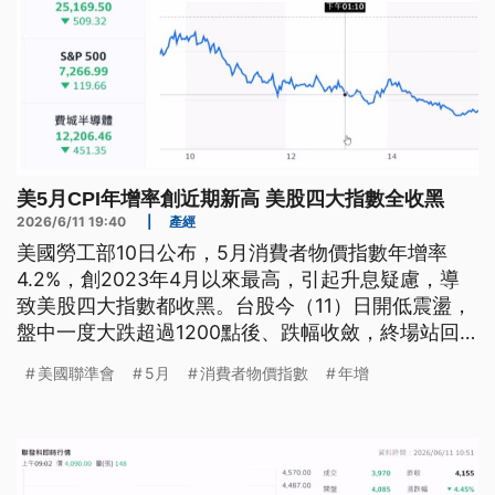
美5月CPI年增率創近期新高 美股四大指數全收黑
2026/6/11 19:40
|
產經
美國勞工部10日公布，5月消費者物價指數年增率
4.2%，創2023年4月以來最高，引起升息疑慮，導
致美股四大指數都收黑。台股今（11）日開低震盪，
盤中一度大跌超過1200點後、跌幅收斂，終場站回4
萬3149點、小跌76點。儘管台積電公布5月合併營
美國聯準會
5月
消費者物價指數
年增
收，新台幣4169億7500萬元，年增30.1%，但股價
卻上下震盪，終場收在平盤2250元。