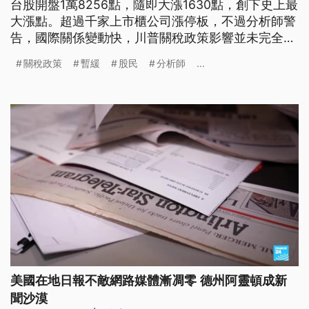
台股開盤1萬8256點，隨即大漲1630點，創下史上最
大漲點。超過千家上市櫃公司漲停板，不過分析師警
告，國際關係變動快，川普關稅政策影響並未完全消
退，何時能重返兩萬點仍需觀察。
關稅政策
暫緩
股民
分析師
...
美國在地日報不敵網路媒體漸凋零 德州阿靈頓成新
聞沙漠