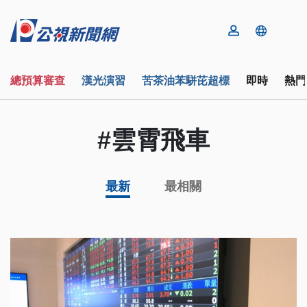
總預算審查
漢光演習
苦茶油苯駢芘超標
即時
熱門
#雲霄飛車
最新
最相關