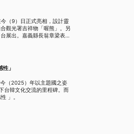
在今（9）日正式亮相，設計靈
結合觀光署吉祥物「喔熊」。另
回台展出。嘉義縣長翁章梁表
經密集和台高鐵相關單位開
感性」
灣今（2025）年以主題國之姿
寫下台韓文化交流的里程碑。而
性 」。