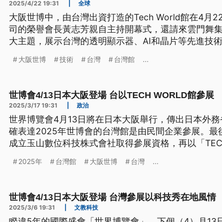
2025/4/22 19:31
|
全球
大阪世博中，由台灣出資打造的Tech World館在4
司的榮譽會長黃志芳親自主持開幕式，還請來雲門舞集
大主題，展示台灣的透明顯示器、AI和晶片等先進技
觀。
大阪世博
技術
台灣
台灣館
...
世博會4/13日本大阪登場 台以TECH WORLD館參展
2025/3/17 19:31
|
政治
世界博覽會4月13日將在日本大阪舉行，傳出日本外
確表達2025年世博會的台灣館是由民間企業參展。
成立玉山數位科技株式會社取得參展資格，再以「TECH
外交部表示，因為台灣非BIE會員國，官方無法參與
2025年
台灣館
大阪世博
台灣
...
形式參加。
世博會4/13日本大阪登場 台灣參展以科技秀在地風情
2025/3/6 19:31
|
文教科技
睽違5年的國際盛會「世界博覽會」，下個（4）月13