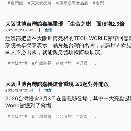
台灣館
東京食品展
東京國際食品展
台灣
...
理秀，吸引日本及其他國家的業者目光。
大阪世博台灣館嘉義重現 「生命之樹」面積增2.5倍
2026/3/2 07:33
|
生活
經濟部把曾在大阪世博亮相的TECH WORLD館帶回
政院長卓榮泰表示，晶片是台灣的名片，要讓世界看
國人不必出國，就能親身體驗國際級展演。
大阪世博
行政院長
台灣館
升級
...
大阪世博台灣館嘉義燈會重現 3/3起對外開放
2026/2/4 12:34
|
地方
2026台灣燈會3月3日在嘉義縣登場，其中一大亮點是
World館搬到了會場。
大阪世博
台灣燈會
台灣館
嘉義
...