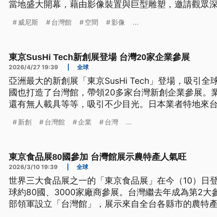
當地盛大開幕，藉由影像裝置與巨型雕塑，邀請觀眾
中的焦慮與鬱卒。
威尼斯
台灣館
空間
影像
...
東京SusHi Tech新創展登場 台灣20家企業參展
2026/4/27 19:39
|
全球
亞洲最大的新創展「東京SusHi Tech」登場，吸引
國也打造了台灣館，帶領20多家台灣新創企業參展。業
還有無人載具等等，吸引不少目光。日本業者特地來
強，台灣和日本文化接近，以及對新創的支援等環境
新創
台灣館
企業
台灣
...
東京食品展80國參加 台灣館展示農特產人氣旺
2026/3/10 19:39
|
全球
世界三大食品展之一的「東京食品展」在今（10）日登
球約80國、3000家廠商參展。台灣繼去年成為第2
部領軍設立「台灣館」，展示來自全台各縣市的農特
越高的美食，例如豆花、海綿蛋糕等，同時在展區設