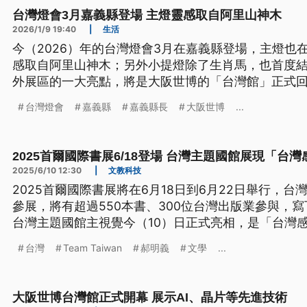
台灣燈會3月嘉義縣登場 主燈靈感取自阿里山神木
2026/1/9 19:40
|
生活
今（2026）年的台灣燈會3月在嘉義縣登場，主燈也
感取自阿里山神木；另外小提燈除了生肖馬，也首度
外展區的一大亮點，將是大阪世博的「台灣館」正式
示，今年展期僅有13日，可預期將湧入大量人潮，已
台灣燈會
嘉義縣
嘉義縣長
大阪世博
...
會，盡力將接駁措施做到最完善。
2025首爾國際書展6/18登場 台灣主題國館展現「台灣
2025/6/10 12:30
|
文教科技
2025首爾國際書展將在6月18日到6月22日舉行，台
參展，將有超過550本書、300位台灣出版業參與，
台灣主題國館主視覺今（10）日正式亮相，是「台灣感
台灣
Team Taiwan
郝明義
文學
...
大阪世博台灣館正式開幕 展示AI、晶片等先進技術