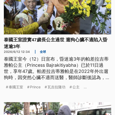
泰國王室證實47歲長公主過世 遛狗心臟不適陷入昏
迷逾3年
2026/6/12 12:34
|
全球
泰國王室今（12）日宣布，昏迷逾3年的帕差拉吉蒂
雅帕公主（Princess Bajrakitiyabha）已於11日過
世，享年47歲。帕差拉吉蒂雅帕是在2022年外出遛
狗時，因突然心臟不適而送醫，醫師診斷後認為，是
因心臟遭黴漿菌感染引發嚴重心律不整，導致她陷入
泰國王室
Prince
瓦吉拉隆功
公主
...
長期昏迷。帕差拉吉蒂雅帕是泰王瓦吉拉隆功的長
女，原本也被視為可能的王位繼承人。