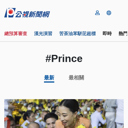
總預算審查
漢光演習
苦茶油苯駢芘超標
即時
熱門
#Prince
最新
最相關