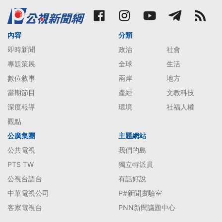
內容
分類
即時新聞
政治
社會
專題策展
全球
生活
數位敘事
兩岸
地方
當期節目
產經
文教科技
深度報導
環境
社福人權
觀點
公廣集團
主題網站
公共電視
我們的島
PTS TW
獨立特派員
公視台語台
有話好說
中華電視公司
P#新聞實驗室
客家電視台
PNN新聞議題中心