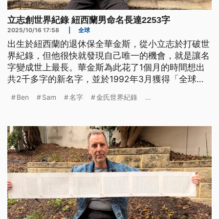
立志創世界紀錄 紐西蘭男命名長達2253字
2025/10/16 17:58
|
全球
出生於紐西蘭的退休保全華金斯，從小立志於打破世
界紀錄，但他很快就發現自己唯一的機會，就是讓名
字變成世上最長。華金斯為此花了1個月的時間想出
共2千多字的新名字，並於1992年3月獲得「全球最
長基督教名字」金氏世界紀錄認證，當時紀錄為
Ben
Sam
名字
金氏世界紀錄
...
2310個字。近期金氏世界紀錄官方重新計算後，把
華金斯的名字修正為共2253字，並將認證項目改為
「全球最長個人姓名」。