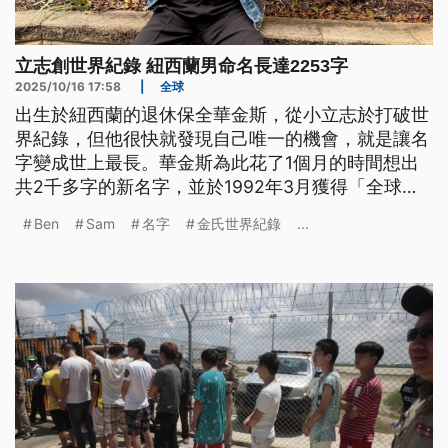
立志創世界紀錄 紐西蘭男命名長達2253字
2025/10/16 17:58
|
全球
出生於紐西蘭的退休保全華金斯，從小立志於打破世
界紀錄，但他很快就發現自己唯一的機會，就是讓名
字變成世上最長。華金斯為此花了1個月的時間想出
共2千多字的新名字，並於1992年3月獲得「全球最
長基督教名字」金氏世界紀錄認證，當時紀錄為
Ben
Sam
名字
金氏世界紀錄
...
2310個字。近期金氏世界紀錄官方重新計算後，把
華金斯的名字修正為共2253字，並將認證項目改為
「全球最長個人姓名」。