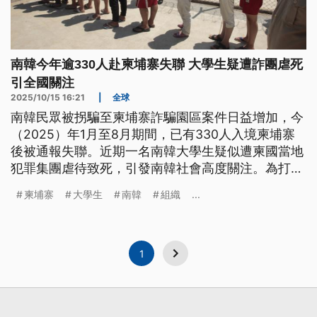
南韓今年逾330人赴柬埔寨失聯 大學生疑遭詐團虐死
引全國關注
2025/10/15 16:21
|
全球
南韓民眾被拐騙至柬埔寨詐騙園區案件日益增加，今
（2025）年1月至8月期間，已有330人入境柬埔寨
後被通報失聯。近期一名南韓大學生疑似遭柬國當地
犯罪集團虐待致死，引發南韓社會高度關注。為打擊
柬埔寨詐騙園區背後犯罪組織，美、英等國政府近期
柬埔寨
大學生
南韓
組織
...
聯手對來自中國的太子集團實施制裁，除凍結集團董
事長陳志名下房地產外，也查扣總價值逾4600億台
幣的比特幣。
1