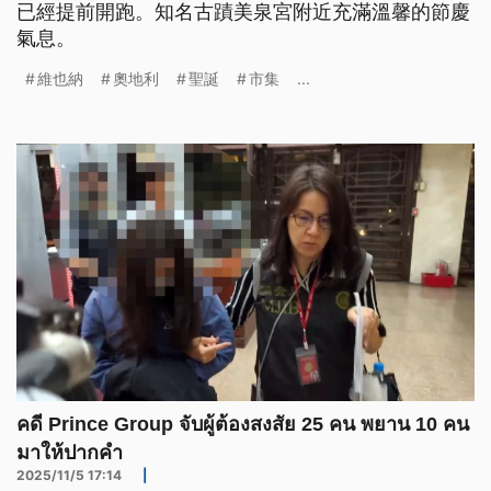
已經提前開跑。知名古蹟美泉宮附近充滿溫馨的節慶
氣息。
維也納
奧地利
聖誕
市集
...
คดี Prince Group จับผู้ต้องสงสัย 25 คน พยาน 10 คน
มาให้ปากคำ
2025/11/5 17:14
|