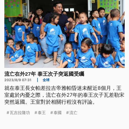
流亡在外27年 泰王次子突返國受矚
2023/8/9 07:31
|
全球
就在泰王長女帕差拉吉帝雅帕昏迷未醒近8個月，王
室處於內憂之際，流亡在外27年的泰王次子瓦差勒宋
突然返國。王室對於相關行程沒有評論。
瓦吉拉隆功
泰王
泰國
流亡