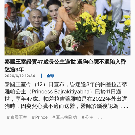
泰國王室證實47歲長公主過世 遛狗心臟不適陷入昏
迷逾3年
2026/6/12 12:34
|
全球
泰國王室今（12）日宣布，昏迷逾3年的帕差拉吉蒂
雅帕公主（Princess Bajrakitiyabha）已於11日過
世，享年47歲。帕差拉吉蒂雅帕是在2022年外出遛
狗時，因突然心臟不適而送醫，醫師診斷後認為，是
因心臟遭黴漿菌感染引發嚴重心律不整，導致她陷入
泰國王室
Prince
瓦吉拉隆功
公主
...
長期昏迷。帕差拉吉蒂雅帕是泰王瓦吉拉隆功的長
女，原本也被視為可能的王位繼承人。