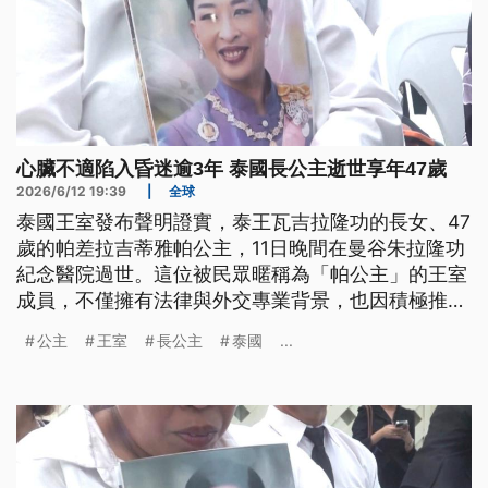
心臟不適陷入昏迷逾3年 泰國長公主逝世享年47歲
2026/6/12 19:39
|
全球
泰國王室發布聲明證實，泰王瓦吉拉隆功的長女、47
歲的帕差拉吉蒂雅帕公主，11日晚間在曼谷朱拉隆功
紀念醫院過世。這位被民眾暱稱為「帕公主」的王室
成員，不僅擁有法律與外交專業背景，也因積極推動
弱勢照顧而深受泰國人民愛戴。她在2022年12月突
公主
王室
長公主
泰國
...
然病倒後，已經住院治療3年半，最終不敵病魔離
世。