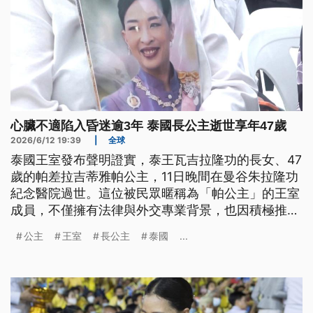
心臟不適陷入昏迷逾3年 泰國長公主逝世享年47歲
2026/6/12 19:39
|
全球
泰國王室發布聲明證實，泰王瓦吉拉隆功的長女、47
歲的帕差拉吉蒂雅帕公主，11日晚間在曼谷朱拉隆功
紀念醫院過世。這位被民眾暱稱為「帕公主」的王室
成員，不僅擁有法律與外交專業背景，也因積極推動
弱勢照顧而深受泰國人民愛戴。她在2022年12月突
公主
王室
長公主
泰國
...
然病倒後，已經住院治療3年半，最終不敵病魔離
世。