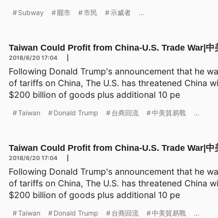
Subway
罷市
市民
示威者
...
Taiwan Could Profit from China-U.S. Tra
2018/6/20 17:04
|
Following Donald Trump's announcement that he was
of tariffs on China, The U.S. has threatened China w
$200 billion of goods plus additional 10 pe
Taiwan
Donald Trump
台商回流
中美貿易戰
...
Taiwan Could Profit from China-U.S. Tra
2018/6/20 17:04
|
Following Donald Trump's announcement that he was
of tariffs on China, The U.S. has threatened China w
$200 billion of goods plus additional 10 pe
Taiwan
Donald Trump
台商回流
中美貿易戰
...