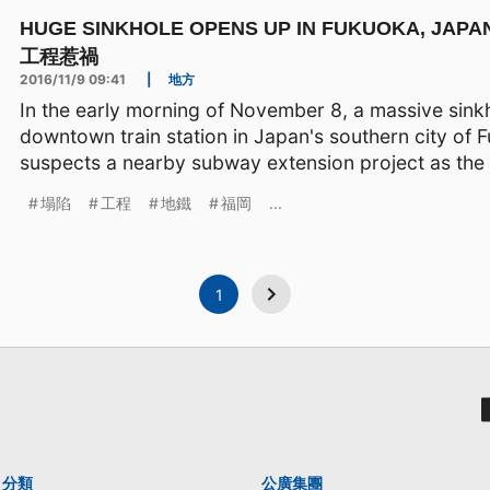
HUGE SINKHOLE OPENS UP IN FUKUOKA, 
工程惹禍
2016/11/9 09:41
|
地方
In the early morning of November 8, a massive sink
downtown train station in Japan's southern city of F
suspects a nearby subway extension project as the
塌陷
工程
地鐵
福岡
...
1
分類
公廣集團