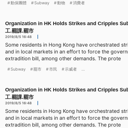
動保團體
Subway
動物
消費者
Organization in HK Holds Strikes and Cripp
工.罷課.罷市
2019/8/5 16:48
|
Some residents in Hong Kong have orchestrated stri
and in local markets in an effort to force the govern
extradition bill, among other demands. The prote
Subway
罷市
市民
示威者
...
Organization in HK Holds Strikes and Cripp
工.罷課.罷市
2019/8/5 16:48
|
Some residents in Hong Kong have orchestrated stri
and in local markets in an effort to force the govern
extradition bill, among other demands. The prote