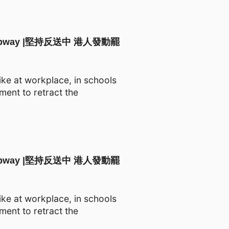
les Subway |堅持反送中 港人發動罷
ke at workplace, in schools
ment to retract the
les Subway |堅持反送中 港人發動罷
ke at workplace, in schools
ment to retract the