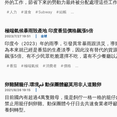
外的工作，節省下來的勞動力最終被分配處理這些工
具價值的任務。
人力
速食
Subway
結帳
...
極端氣候暴雨毀產地 印度番茄價格飆漲5倍
2023/7/27 19:51
|
全球
印度今（2023）年的雨季，引發異常暴雨跟洪災，
為本來就已經是番茄的生產淡季，因此沒有替代的貨
飆漲5倍。有不少民眾乾脆選擇不吃，還有不少餐廳以
止供應番茄。
番茄
極端氣候
消費者
價格
...
卵雞關籠仔.環境ﰴ 動保團體籲莫用非人道雞卵
2021/8/26 19:15
|
目前國內有超過4萬隻雞母，攏是飼佇一格一格的籠仔內
禁止用籠仔飼卵雞。動保團體今仔日去共速食業者呼
養飼轉型。