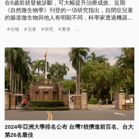
在6歲前就發被診斷，可大幅提升治療成效。近期
《自然微生物學》刊登的一項研究指出，自閉症兒童
的腸道微生物與他人有明顯不同，科學家透過機器學
習分析1627名兒童的糞便樣本，開發出一套全新透過
生物
兒童
研究
糞便
...
糞便樣本協助診斷自閉症的工具，靈敏度達91%，為
促進自閉症早期診斷帶來了新的可能。
2024年亞洲大學排名公布 台灣7校擠進前百名、台大
第26名最佳