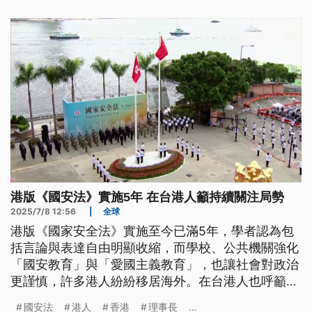
福苑火災關注組」，也傳出有成員遭警方國安處，以
涉嫌煽動罪名拘捕的消息。
港版《國安法》實施5年 在台港人籲持續關注局勢
2025/7/8 12:56
|
全球
港版《國家安全法》實施至今已滿5年，學者認為包
括言論與表達自由明顯收縮，而學校、公共機關強化
「國安教育」與「愛國主義教育」，也讓社會對政治
更謹慎，許多港人紛紛移居海外。在台港人也呼籲各
界持續關注香港局勢發展。
國安法
港人
香港
理事長
...