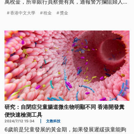
萬稅金，所幸銀行員察覺有異，通報警方攔阻婦人提
款。
香港中文大學
稅金
獎金
研究：自閉症兒童腸道微生物明顯不同 香港開發糞
便快速檢測工具
2024/7/12 15:34
|
文教科技
6歲前是兒童發展的黃金期，如果發展遲緩孩童能夠