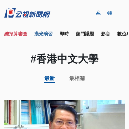
總預算審查
漢光演習
即時
熱門議題
影音
數位
#香港中文大學
最新
最相關