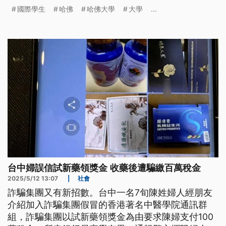
準，包括東京大學、香港科技大學等多所知名學府，
國際學生
哈佛
哈佛大學
大學
...
都喊話並祭出方便優惠的政策。
台中婦誤信試新藥領獎金 收藥後遭騙繳百萬稅金
2025/5/12 13:07
|
社會
詐騙集團又有新招數。台中一名7旬陳姓婦人經朋友
介紹加入詐騙集團假冒的香港著名中醫學院通訊群
組，詐騙集團以試新藥領獎金為由要求陳婦支付100