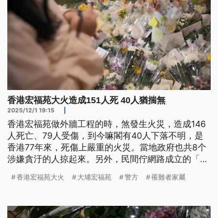
香港宏福苑大火造成151人死 40人猶揣無
2025/12/1 19:15
|
香港宏福苑做外牆工程的時，煞發生火災，造成146
人死亡、79人受傷，到今嘛閣有40人下落不明，是
香港77年來，死傷上嚴重的火災。當地政府也共8个
涉嫌貪汙的人掠起來。另外，民間佇網路成立的「大
埔宏福苑火災關注組」，嘛傳出有成員予警方用涉嫌
香港宏福苑大火
大埔宏福苑
警方
罹難者家屬
「煽動怨恨政府」的罪名掠起來。（新聞標題、導言
為台語文）