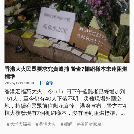
香港大火民眾要求究責遭捕 警查7棚網樣本未達阻燃
標準
2025/12/1 19:39
|
全球
香港宏福苑大火，今（1）日下午罹難者已經增加到
151人，至今仍有40人下落不明，災難現場外圍空
地，持續有民眾前往獻花哀悼。港府宣布，警方在4
棟大樓發現有7個棚網樣本，沒有達到阻燃標準。廉
政公署的專案調查小組，則是又逮捕了8名涉嫌貪腐
大埔宏福苑
香港大火
棚網
罹難者家屬
的人員；另一方面，民間在網路自動成立的「大埔宏