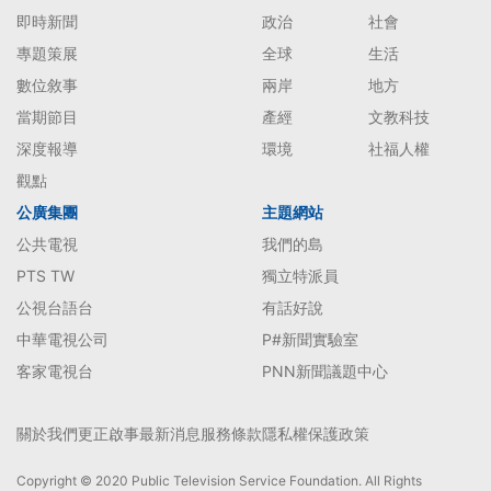
即時新聞
政治
社會
專題策展
全球
生活
數位敘事
兩岸
地方
當期節目
產經
文教科技
深度報導
環境
社福人權
觀點
公廣集團
主題網站
公共電視
我們的島
PTS TW
獨立特派員
公視台語台
有話好說
中華電視公司
P#新聞實驗室
客家電視台
PNN新聞議題中心
關於我們
更正啟事
最新消息
服務條款
隱私權保護政策
Copyright © 2020 Public Television Service Foundation. All Rights