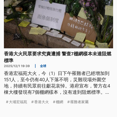
的燃燒風險，建構真正安全的都市防災韌性已是當務
之急。
香港大火民眾要求究責遭捕 警查7棚網樣本未達阻燃
標準
2025/12/1 19:39
|
全球
香港宏福苑大火，今（1）日下午罹難者已經增加到
151人，至今仍有40人下落不明，災難現場外圍空
地，持續有民眾前往獻花哀悼。港府宣布，警方在4
棟大樓發現有7個棚網樣本，沒有達到阻燃標準。廉
政公署的專案調查小組，則是又逮捕了8名涉嫌貪腐
大埔宏福苑
香港大火
棚網
罹難者家屬
的人員；另一方面，民間在網路自動成立的「大埔宏
福苑火災關注組」，也傳出有成員遭警方國安處，以