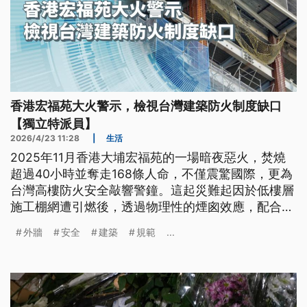
香港宏福苑大火警示，檢視台灣建築防火制度缺口
【獨立特派員】
2026/4/23 11:28
|
生活
2025年11月香港大埔宏福苑的一場暗夜惡火，焚燒
超過40小時並奪走168條人命，不僅震驚國際，更為
台灣高樓防火安全敲響警鐘。這起災難起因於低樓層
施工棚網遭引燃後，透過物理性的煙囪效應，配合外
牆易燃發泡材料與強風助長，使火勢迅速跨棟延燒。
外牆
安全
建築
規範
...
反觀台灣，建築工地雖已普及金屬鷹架，但包覆於外
圍的防塵網與安全網材質、以及老屋拉皮中常見的鋁
板複合材料，皆可能隱藏著致命的「隱形火線」。透
過跨部會權責審視與材料科學測試，台灣在追求建築
美觀與節能的同時，如何避免讓居住空間陷入不可逆