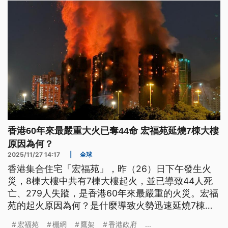
涉嫌煽動罪名拘捕的消息。
香港60年來最嚴重大火已奪44命 宏福苑延燒7棟大樓
原因為何？
2025/11/27 14:17
|
全球
香港集合住宅「宏福苑」，昨（26）日下午發生火
災，8棟大樓中共有7棟大樓起火，並已導致44人死
亡、279人失蹤，是香港60年來最嚴重的火災。宏福
苑的起火原因為何？是什麼導致火勢迅速延燒7棟大
樓？跟外牆的竹編鷹架有關嗎？專家還點出其他哪些
宏福苑
棚網
鷹架
香港政府
...