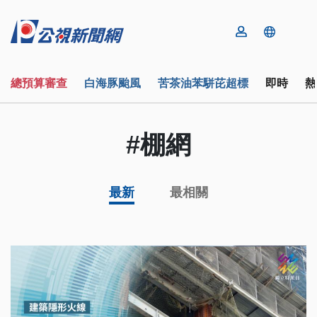
總預算審查
白海豚颱風
苦茶油苯駢芘超標
即時
熱
#棚網
最新
最相關