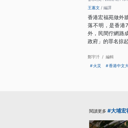
王蕙文
/ 編譯
香港宏福苑做外牆
落不明，是香港
外，民間佇網路
政府」的罪名掠
鄭宇汘
/
編輯
火災
香港中文
#大埔宏
閱讀更多