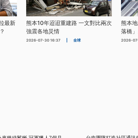
拉最新
熊本10年迢迢重建路 一文對比兩次
熊本地
？
強震各地災情
落橋」
2026-07-30 16:37
|
全球
2026-07
外來種綠鬣蜥 冠軍獵人7個月
台南團隊打造社區通訊鏈 