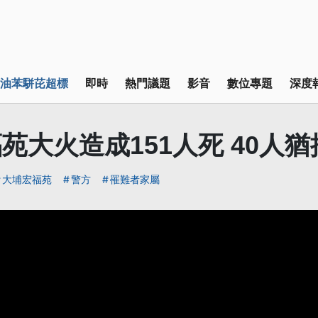
油苯駢芘超標
即時
熱門議題
影音
數位專題
深度
苑大火造成151人死 40人猶
大埔宏福苑
警方
罹難者家屬