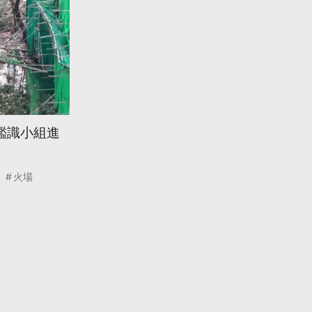
鑑識小組進
火場