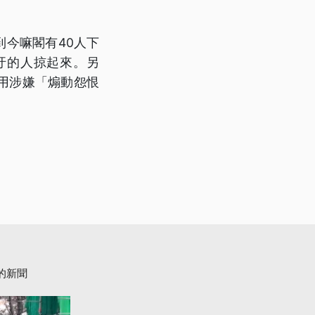
到今嘛閣有40人下
汙的人掠起來。另
用涉嫌「煽動怨恨
的新聞