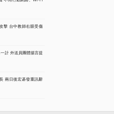
攻擊 台中教師右眼受傷
一單一計 外送員團體揚言提
長 兩日後宏碁發重訊辭