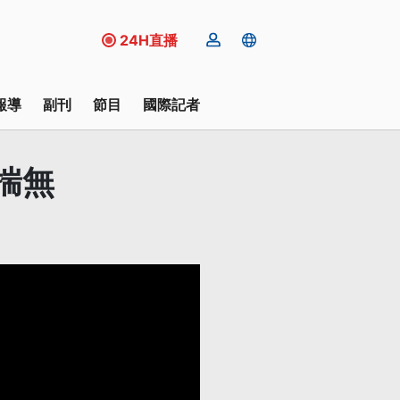
24H直播
報導
副刊
節目
國際記者
揣無