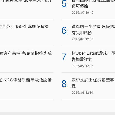
5
仍可傳輸
2026/8/7 19:40
炒苦茶油 仍驗出苯駢芘超標
遭準國一生持斷裂掃把
6
有失明風險
2026/8/7 12:34
線遍布森林 烏克蘭指控造成
控Uber Eats給薪未
7
告加重詐欺
2026/8/7 12:35
任 NCC停發手機等電信設備
派李文詳出任兆基董事
8
職
2026/8/8 12:10