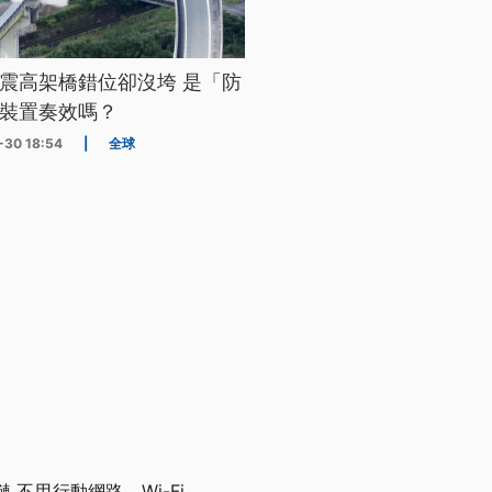
震高架橋錯位卻沒垮 是「防
裝置奏效嗎？
-30 18:54
|
全球
不用行動網路、Wi-Fi