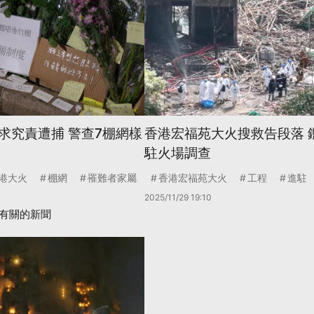
求究責遭捕 警查7棚網樣
香港宏福苑大火搜救告段落 
駐火場調查
港大火
棚網
罹難者家屬
香港宏福苑大火
工程
進駐
2025/11/29 19:10
有關的新聞