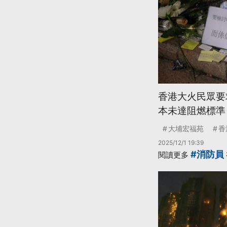
香港大火民眾要
本未達阻燃標準
大埔宏福苑
香
2025/12/1 19:39
#消防員
閱讀更多