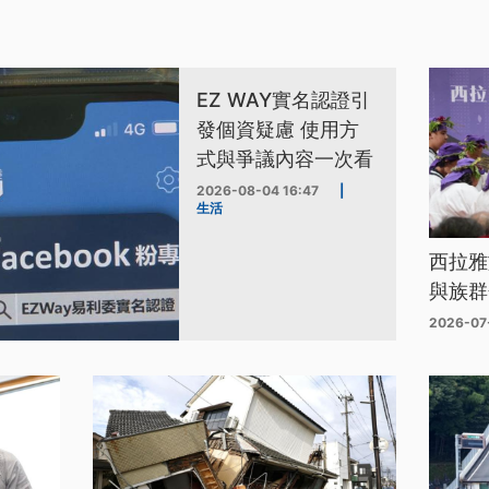
EZ WAY實名認證引
發個資疑慮 使用方
式與爭議內容一次看
2026-08-04 16:47
|
生活
西拉雅
與族群
2026-07