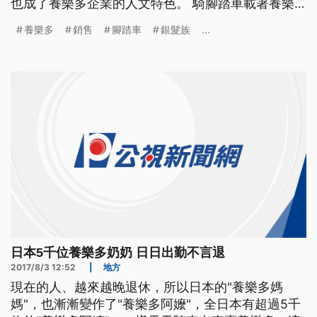
也成了養樂多企業的人文特色。 騎腳踏車載著養樂
多，穿梭在大街小巷，隨著日本"養樂多媽媽"們，工
養樂多
銷售
腳踏車
銀髮族
...
作年數越來越久，不少"養樂多媽媽"已經成了"養樂多
奶奶"。 ==78歲日養樂多奶奶 下津順子== (腳踏車
不會翻倒嗎) 如果腳踏車要翻倒了 因為不
日本5千位養樂多奶奶 日日出勤不言退
2017/8/3 12:52
|
地方
現在的人、越來越晚退休，所以日本的"養樂多媽
媽"，也漸漸變作了"養樂多阿嬤"，全日本有超過5千