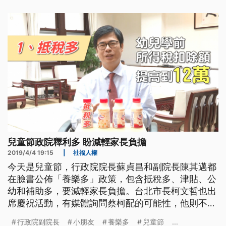
者。」 每天早上，康美淑駕著電動冰箱車，沿街販
售養樂多，在南韓，像她這樣的養樂多媽媽有一萬一
千多位。最近養樂多媽媽們，配合地
兒童節政院釋利多 盼減輕家長負擔
2019/4/4 19:15
|
社福人權
今天是兒童節，行政院院長蘇貞昌和副院長陳其邁都
在臉書公佈「養樂多」政策，包含抵稅多、津貼、公
幼和補助多，要減輕家長負擔。台北市長柯文哲也出
席慶祝活動，有媒體詢問蔡柯配的可能性，他則不表
態，說自己還是台北市長。 行政院副院長 陳其邁表
行政院副院長
小朋友
養樂多
兒童節
...