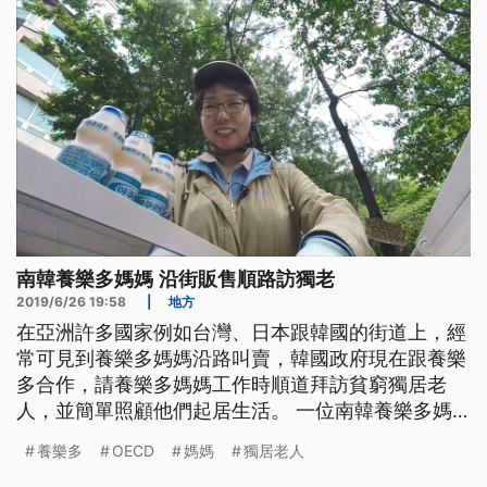
千多位。最近養樂多媽媽們，配合地
南韓養樂多媽媽 沿街販售順路訪獨老
2019/6/26 19:58
|
地方
在亞洲許多國家例如台灣、日本跟韓國的街道上，經
常可見到養樂多媽媽沿路叫賣，韓國政府現在跟養樂
多合作，請養樂多媽媽工作時順道拜訪貧窮獨居老
人，並簡單照顧他們起居生活。 一位南韓養樂多媽
媽康美淑（音譯）接受訪問，「哈囉，我是康美淑，
養樂多
OECD
媽媽
獨居老人
我今年62歲，我送養樂多時一直都有在照顧獨居長