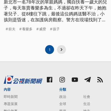
新北市一名78年次的單親媽媽，獨自扶養一歲大的兒
子，每天靠賣養樂多為生，不過卻在昨天下午，她抱
著兒子、從8樓往下跳，最後這位媽媽送醫不治，小
孩則是昏迷，在加護病房觀察。警方在現場找到了遺
書，這名母親指稱、遭到前夫的威脅，才選擇結束生
前夫
養樂多
威脅
孩子
命，不過前夫、否認指控，目前警方正深入調查。
年僅25歲的郭姓女子，在週日下午，抱著1歲大的兒
子，走上這棟戶政事務所大樓的8樓，從陽台往下
跳，結束生命。 =
1
內容
分類
即時新聞
政治
社會
專題策展
全球
生活
數位敘事
兩岸
地方