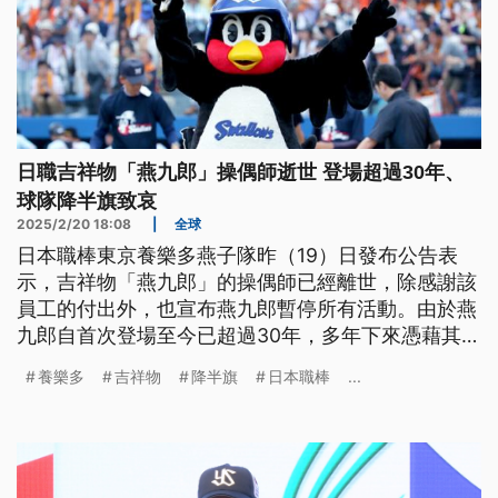
日職吉祥物「燕九郎」操偶師逝世 登場超過30年、
球隊降半旗致哀
2025/2/20 18:08
|
全球
日本職棒東京養樂多燕子隊昨（19）日發布公告表
示，吉祥物「燕九郎」的操偶師已經離世，除感謝該
員工的付出外，也宣布燕九郎暫停所有活動。由於燕
九郎自首次登場至今已超過30年，多年下來憑藉其獨
特個性成為具有超高人氣的吉祥物，消息一出許多粉
養樂多
吉祥物
降半旗
日本職棒
...
絲紛紛至「燕九郎神社」獻酒哀悼，球隊主場明治神
宮球場20日也降半旗致哀。