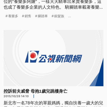
位的"養樂多阿嬤"，一樣天天騎車出來賣養樂多，這
也成了養樂多企業的人文特色。 騎腳踏車載著養樂
多，穿梭在大街小巷，隨著日本"養樂多媽媽"們，工
養樂多
銷售
腳踏車
銀髮族
...
作年數越來越久，不少"養樂多媽媽"已經成了"養樂多
奶奶"。 ==78歲日養樂多奶奶 下津順子== (腳踏車
不會翻倒嗎) 如果腳踏車要翻倒了 因為不
控訴前夫威脅 母抱1歲兒跳樓身亡
2015/10/28 14:10
|
新北市一名78年次的單親媽媽，獨自扶養一歲大的兒