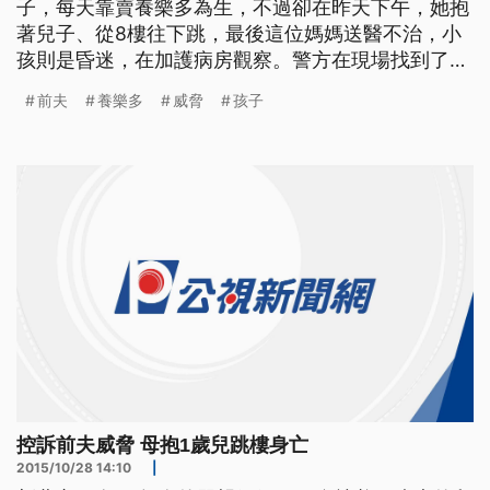
子，每天靠賣養樂多為生，不過卻在昨天下午，她抱
著兒子、從8樓往下跳，最後這位媽媽送醫不治，小
孩則是昏迷，在加護病房觀察。警方在現場找到了遺
書，這名母親指稱、遭到前夫的威脅，才選擇結束生
前夫
養樂多
威脅
孩子
命，不過前夫、否認指控，目前警方正深入調查。
年僅25歲的郭姓女子，在週日下午，抱著1歲大的兒
子，走上這棟戶政事務所大樓的8樓，從陽台往下
跳，結束生命。 =
控訴前夫威脅 母抱1歲兒跳樓身亡
2015/10/28 14:10
|