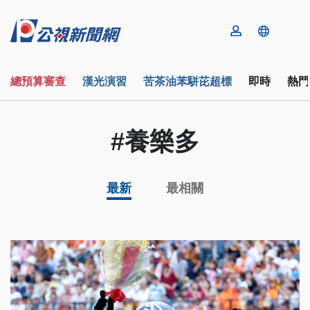
總預算審查
漢光演習
苦茶油苯駢芘超標
即時
熱門
#養樂多
最新
最相關