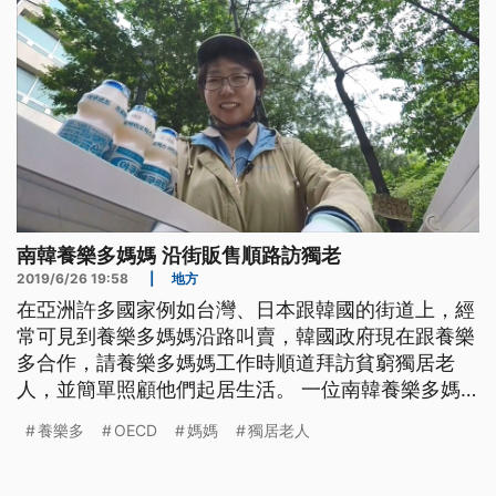
南韓養樂多媽媽 沿街販售順路訪獨老
2019/6/26 19:58
|
地方
在亞洲許多國家例如台灣、日本跟韓國的街道上，經
常可見到養樂多媽媽沿路叫賣，韓國政府現在跟養樂
多合作，請養樂多媽媽工作時順道拜訪貧窮獨居老
人，並簡單照顧他們起居生活。 一位南韓養樂多媽
媽康美淑（音譯）接受訪問，「哈囉，我是康美淑，
養樂多
OECD
媽媽
獨居老人
我今年62歲，我送養樂多時一直都有在照顧獨居長
者。」 每天早上，康美淑駕著電動冰箱車，沿街販
售養樂多，在南韓，像她這樣的養樂多媽媽有一萬一