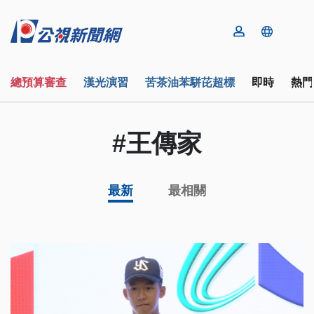
總預算審查
漢光演習
苦茶油苯駢芘超標
即時
熱門
#王傳家
最新
最相關