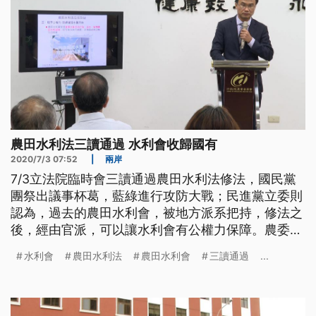
農田水利法三讀通過 水利會收歸國有
2020/7/3 07:52
|
兩岸
7/3立法院臨時會三讀通過農田水利法修法，國民黨
團祭出議事杯葛，藍綠進行攻防大戰；民進黨立委則
認為，過去的農田水利會，被地方派系把持，修法之
後，經由官派，可以讓水利會有公權力保障。農委會
主委陳吉仲強調，水利會改官派後，未來對農業用水
水利會
農田水利法
農田水利會
三讀通過
...
能更有效的調度，擴大服務農民。 反消滅水利會全
國自救總會長黃金春憤怒表示，「(沒想到)將近60年
的今天，我出來抗爭的對象竟然是我一輩子期待支持
的民進黨。」反對政府強制「