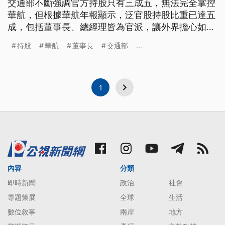
交通部不斷強調官方持股只有三成五，無法完全掌控
華航，但根據華航年報顯示，泛官股持股比重已達五
成，包括董事長、總經理皆為官派，讓外界擔心如果
華航不民營化，恐怕風暴只會愈來愈大。 華航罷工
持股
華航
董事長
交通部
...
事件持續延燒，不僅造成空中交通大亂，超過3萬名
旅客受到影響，一度讓華航跌破10元票面價，而14日
收盤小跌0.05元，以每股10.15元作收。華航先前估
算，若完全依照機師工
1
內容
分類
即時新聞
政治
社會
專題策展
全球
生活
數位敘事
兩岸
地方