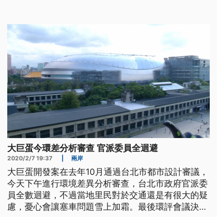
行第三次變更，案件送入台北市環保局進行環境差異
分析審查，會議才開始沒多久，當地里長不滿無法列
席會議室，批評審查公開但不透明。台北市大安區新
仁里長吳建德書：「你們今天是把我
大巨蛋今環差分析審查 官派委員全迴避
2020/2/7 19:37
|
兩岸
大巨蛋開發案在去年10月通過台北市都市設計審議，
今天下午進行環境差異分析審查，台北市政府官派委
員全數迴避，不過當地里民對於交通還是有很大的疑
慮，憂心會讓塞車問題雪上加霜。最後環評會議決