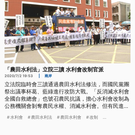
「農田水利法」立院三讀 水利會改制官派
2020/7/2 19:53
|
兩岸
立法院臨時會三讀通過農田水利法修法，而國民黨團
祭出議事杯葛、藍綠進行攻防大戰。「反消滅水利會
全國自救總會」也號召農民抗議，擔心水利會改制為
公務機關會剝奪農民水權、消滅水利會。但有民進黨
立委認為，過去的農田水利會被地方派系把持，修法
水利會
農田水利法
農田水利會
改制
...
之後經由官派可讓水利會有公權力保障。 反消滅水
利會全國自救總會長黃金春表示：「(沒想到)將近六
十年的今天，我出來抗爭的對象，竟然是我一輩子期