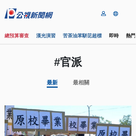
總預算審查
漢光演習
苦茶油苯駢芘超標
即時
熱門
#官派
最新
最相關