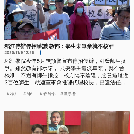
稻江停辦停招爭議 教部：學生未畢業就不核准
2020/11/9 12:56
|
稻江學院今年5月無預警宣布停招停辦，引發師生抗
爭。雖然教育部承諾， 只要學生還沒畢業，就不會
核准，不過有師生指控，校方陽奉陰違，惡意逼退近
3百位師生。就連董事會推理代理校長，已違法任職
超過半年，始終不辦理校長遴選。高教工會呼籲教育
稻江
師生
教育部
董事會
...
部，全面監督稻江董事會，依法推「官派代理校
長」，以維護師生權益。 稻江管理學院今年5月突然
宣布109學年度起停招、停辦。上百名學生組自救會
抗議，向教育部陳情要求原校畢業。