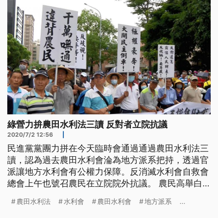
待支持的民進黨。」因為反對政府
綠營力拚農田水利法三讀 反對者立院抗議
2020/7/2 12:56
|
民進黨黨團力拼在今天臨時會通過通過農田水利法三
讀，認為過去農田水利會淪為地方派系把持，透過官
派讓地方水利會有公權力保障。反消滅水利會自救會
總會上午也號召農民在立院院外抗議。 農民高舉白
布條寫著，反對政府強制徵收水利會納入公務機關。
農田水利法
水利會
農田水利會
地方派系
...
2日上午，桃園、台中、彰化地方水利會動員，約兩