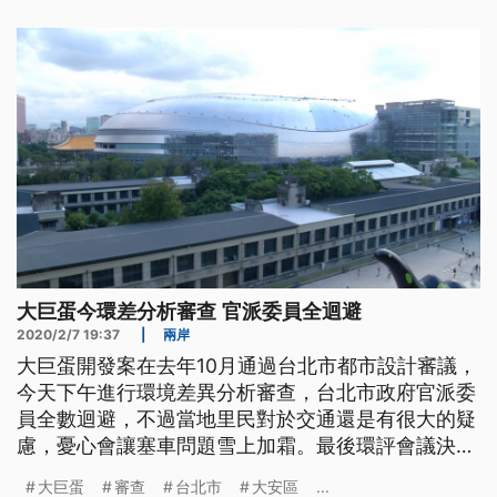
百多名農民來到立法院抗議，因為臨時會將在2日表
決通過農田水利法修法。自救會總會長黃金春痛批蔡
英文政府背叛農民、犧牲農民，強
大巨蛋今環差分析審查 官派委員全迴避
2020/2/7 19:37
|
兩岸
大巨蛋開發案在去年10月通過台北市都市設計審議，
今天下午進行環境差異分析審查，台北市政府官派委
員全數迴避，不過當地里民對於交通還是有很大的疑
慮，憂心會讓塞車問題雪上加霜。最後環評會議決
議，案件補正再審。 大巨蛋已經完成大半，由於進
大巨蛋
審查
台北市
大安區
...