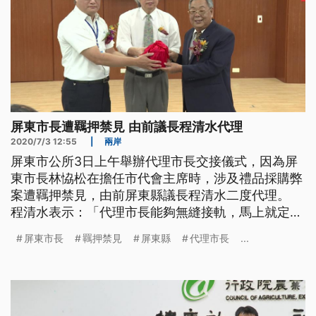
屏東市長遭羈押禁見 由前議長程清水代理
2020/7/3 12:55
|
兩岸
屏東市公所3日上午舉辦代理市長交接儀式，因為屏
東市長林恊松在擔任市代會主席時，涉及禮品採購弊
案遭羈押禁見，由前屏東縣議長程清水二度代理。
程清水表示：「代理市長能夠無縫接軌，馬上就定
位，那麼因為我曾經在一年多前我也擔任過市長，所
屏東市長
羈押禁見
屏東縣
代理市長
...
以(縣長)認為我是無縫接軌最適當的人選，他就來拜
託我。」 除了屏東市長遭收押，屏東縣這屆鄉鎮市
長有多人出問題，前崁頂鄉長林光華跟恆春鎮長盧玉
棟都因賄選被判當選無效，林光華