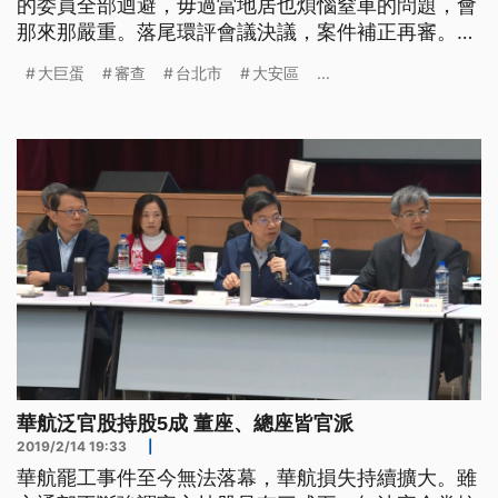
的委員全部迴避，毋過當地居也煩惱窒車的問題，會
那來那嚴重。落尾環評會議決議，案件補正再審。
大巨蛋已經完成大半，由於進行第三次變更，案件送
大巨蛋
審查
台北市
大安區
...
入台北市環保局進行環境差異分析審查，會議才開始
沒多久，當地里長不滿無法列席會議室，批評審查公
開但不透明。 ==台北市大安區新仁里長 吳建德==
你們今天是我們都清場了
華航泛官股持股5成 董座、總座皆官派
2019/2/14 19:33
|
華航罷工事件至今無法落幕，華航損失持續擴大。雖