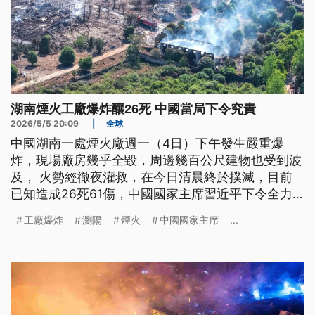
湖南煙火工廠爆炸釀26死 中國當局下令究責
2026/5/5 20:09
|
全球
中國湖南一處煙火廠週一（4日）下午發生嚴重爆
炸，現場廠房幾乎全毀，周邊幾百公尺建物也受到波
及， 火勢經徹夜灌救，在今日清晨終於撲滅，目前
已知造成26死61傷，中國國家主席習近平下令全力
救治傷患，並嚴肅追究事故原因與責任。
工廠爆炸
瀏陽
煙火
中國國家主席
...