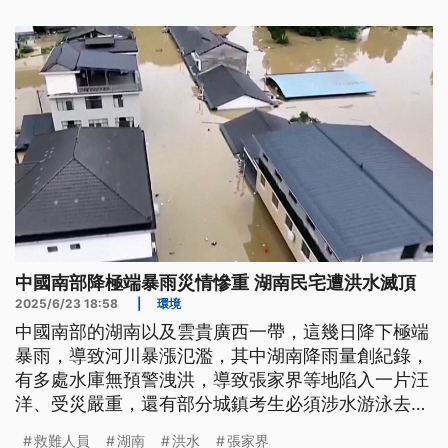
中國南部降極端暴雨災情慘重 湖南民宅遭洪水滅頂
2025/6/23 18:58
|
環境
中國南部的湖南以及雲貴廣西一帶，這幾日降下極端
暴雨，導致河川暴漲氾濫，其中湖南降雨量創紀錄，
有多處水庫無預警洩洪，導致張家界等地陷入一片汪
洋、受災嚴重，還有部分城鎮考生必須涉水游泳去參
加高中入學考試。
救難人員
湖南
洪水
張家界