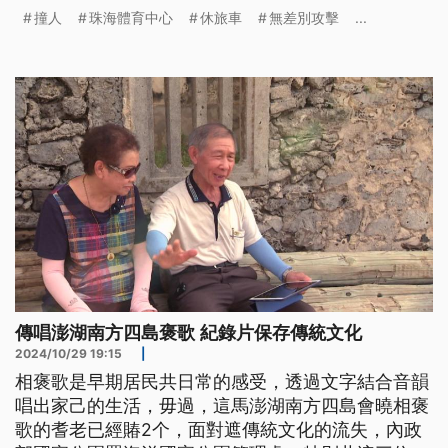
撞人
珠海體育中心
休旅車
無差別攻擊
...
傳唱澎湖南方四島褒歌 紀錄片保存傳統文化
2024/10/29 19:15
|
相褒歌是早期居民共日常的感受，透過文字結合音韻
唱出家己的生活，毋過，這馬澎湖南方四島會曉相褒
歌的耆老已經賰2个，面對遮傳統文化的流失，內政