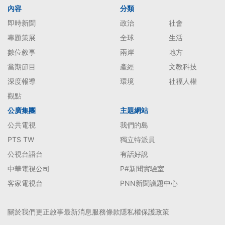
內容
分類
即時新聞
政治
社會
專題策展
全球
生活
數位敘事
兩岸
地方
當期節目
產經
文教科技
深度報導
環境
社福人權
觀點
公廣集團
主題網站
公共電視
我們的島
PTS TW
獨立特派員
公視台語台
有話好說
中華電視公司
P#新聞實驗室
客家電視台
PNN新聞議題中心
關於我們
更正啟事
最新消息
服務條款
隱私權保護政策