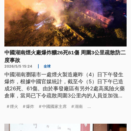
中國湖南煙火廠爆炸釀26死61傷 周圍3公里疏散防二
度事故
2026/5/5 15:24
|
全球
中國湖南瀏陽市一處煙火製造廠昨（4）日下午發生
爆炸，根據中國官媒統計，截至今（5）日下午已造
成26死、61傷。由於事發廠區有另外2處高風險火藥
倉庫，當局已下令疏散周圍3公里內的人員並加強搜
尋失聯者，爆炸原因仍待進一步釐清。
煙火
爆炸
中國國家主席
湖南
...