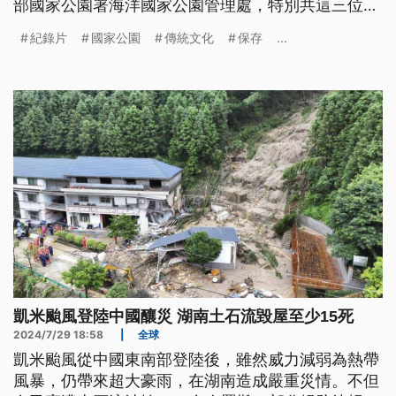
部國家公園署海洋國家公園管理處，特別共這三位耆
老的褒歌故事用紀錄片的方式保存落來。（此則新聞
紀錄片
國家公園
傳統文化
保存
...
標題、導言、內文皆為臺語文。）
凱米颱風登陸中國釀災 湖南土石流毀屋至少15死
2024/7/29 18:58
|
全球
凱米颱風從中國東南部登陸後，雖然威力減弱為熱帶
風暴，仍帶來超大豪雨，在湖南造成嚴重災情。不但