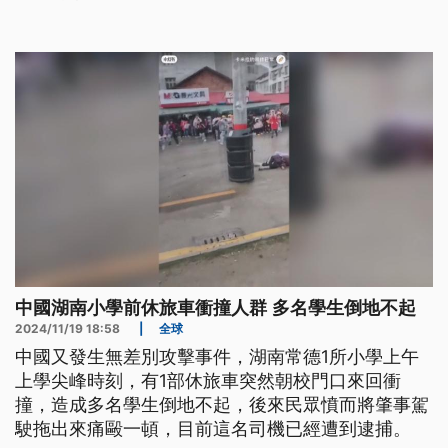
中國湖南小學前休旅車衝撞人群 多名學生倒地不起
2024/11/19 18:58
|
全球
中國又發生無差別攻擊事件，湖南常德1所小學上午
上學尖峰時刻，有1部休旅車突然朝校門口來回衝
撞，造成多名學生倒地不起，後來民眾憤而將肇事駕
駛拖出來痛毆一頓，目前這名司機已經遭到逮捕。