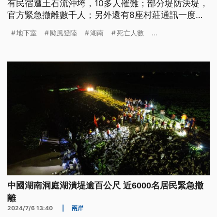
有民宿遭土石流沖垮，10多人罹難；部分堤防決堤，
官方緊急撤離數千人；另外還有8座村莊通訊一度失
聯。而在南亞的印度，週末也下起暴雨，結果1間學
地下室
颱風登陸
湖南
死亡人數
...
習中心地下室淹水，好幾名學生困在裡面溺死。
中國湖南洞庭湖潰堤逾百公尺 近6000名居民緊急撤
離
2024/7/6 13:40
|
兩岸