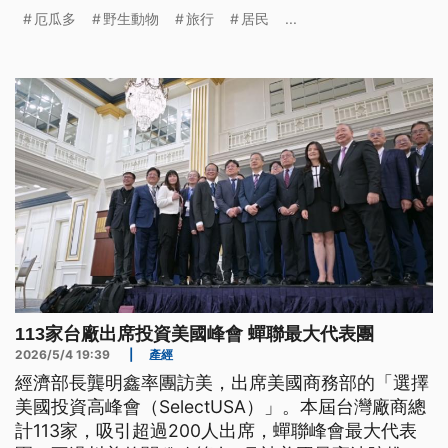
瀕危的猴子經常闖進人類社區，當地保育人士就地取
厄瓜多
野生動物
旅行
居民
...
材搭建空橋，希望避免牠們遭到路殺。
113家台廠出席投資美國峰會 蟬聯最大代表團
2026/5/4 19:39
|
產經
經濟部長龔明鑫率團訪美，出席美國商務部的「選擇
美國投資高峰會（SelectUSA）」。本屆台灣廠商總
計113家，吸引超過200人出席，蟬聯峰會最大代表