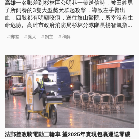
高雄一名郵差到杉林區公明巷一帶送信時，被田姓男
子所飼養的3隻大型獒犬群起攻擊，導致左手臂出
血，四肢都有明顯咬痕，送往旗山醫院，所幸沒有生
命危險。高雄市政府消防局杉林分隊隊長楊智凱指
出，「救護人員趕抵現場，確認環境安全後接觸傷
郵差
獒犬
飼主
和解
者，傷者為38歲男性郵務人員，主述四肢均有狗咬傷
痕，其中左手臂開放性傷口出血較為嚴重，給予加壓
止血後送往旗山醫院救治，傷者送醫途中意識清楚，
生命徵象穩定，暫無大礙。」據了解，當
法郵差改騎電動三輪車 望2025年實現包裹運送零碳