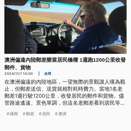
澳洲偏遠內陸郵差樂當居民橋樑 1週跑1200公里收發
郵件、貨物
2024/11/1 14:00
|
全球
在澳洲偏遠的內陸地區，一望無際的景觀讓人嘆為觀
止，但郵差送信、送貨就相對耗時費力。當地1名老
郵差1週行駛1200公里，收發居民的郵件和貨物。儘
管路途遙遠、景色單調，但這名老郵差看到居民等候
信件的期待笑臉，讓他樂此不疲。
羅斯
郵差
居民
澳洲