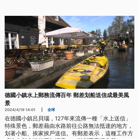
題、前言是臺語文。）
德國小鎮水上郵務流傳百年 郵差划船送信成最美風
景
2024/4/19 14:01
|
全球
在德國小鎮呂貝瑙，127年來流傳一種「水上送信」
特殊景色，郵差藉由水路前往公路無法抵達的地方，
划著小船、挨家挨戶送信。有郵差表示，這種工作方