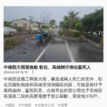
中南部大雨落無歇 彰化、高雄樹仔倒去硩死人
2024/4/26 19:15
|
中南部這幾工咧落大雨，嘛造成兩人死亡的意外，彰
化芬園彰南路和高雄澄清湖園區內面，可能是樹仔予
風雨搧倒，硩死民眾。台南早起的雷公雨也予安南區
長溪路二段的高壓電纜予雷公敲斷，害當地378戶失
電，一直到下晡2點外才修理好勢。（這條新聞標
園區
中南部
自來水公司
雷擊