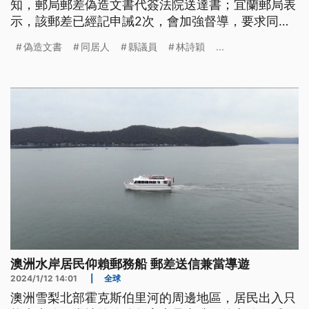
知，郵局郵差偽造文書代簽法院送達書；宜蘭郵局表
示，該郵差已經記申誡2次，會加強督導，要求同仁
依投遞規定送信。
偽造文書
同居人
縣議員
林詩穎
...
澳洲水岸居民仰賴郵務船 郵差送信兼當導遊
2024/1/12 14:01
|
全球
澳洲雪梨北部霍克斯伯里河的周邊地區，居民出入只