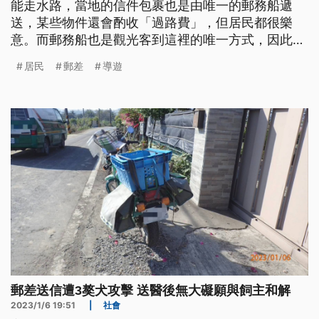
能走水路，當地的信件包裹也是由唯一的郵務船遞
送，某些物件還會酌收「過路費」，但居民都很樂
意。而郵務船也是觀光客到這裡的唯一方式，因此，
郵差除了送信還要當導遊，介紹沿岸風光。
居民
郵差
導遊
郵差送信遭3獒犬攻擊 送醫後無大礙願與飼主和解
2023/1/6 19:51
|
社會