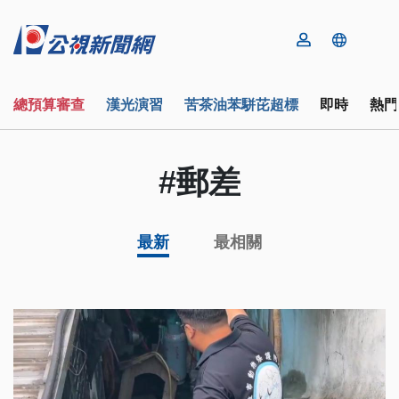
總預算審查
漢光演習
苦茶油苯駢芘超標
即時
熱門
#郵差
最新
最相關