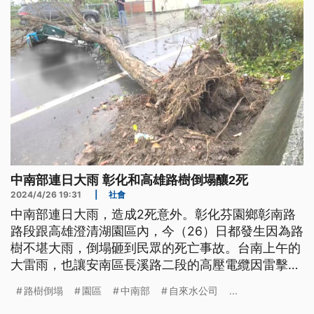
中南部連日大雨 彰化和高雄路樹倒塌釀2死
2024/4/26 19:31
|
社會
中南部連日大雨，造成2死意外。彰化芬園鄉彰南路
路段跟高雄澄清湖園區內，今（26）日都發生因為路
樹不堪大雨，倒塌砸到民眾的死亡事故。台南上午的
大雷雨，也讓安南區長溪路二段的高壓電纜因雷擊斷
線，導致當地共378戶停電，直到下午2時許才修復
路樹倒塌
園區
中南部
自來水公司
...
完畢。