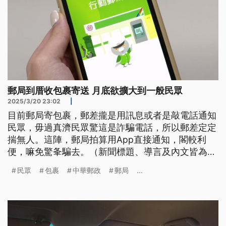
郵局到厝收包裹寄送 月底欲擴大到一般民眾
2025/3/20 23:02
|
目前郵局寄包裹，郵差攏是用訊息或者是敲電話通知
民眾，毋過真濟民眾驚這是詐騙電話，所以郵差定定
揣無人。這陣，郵局拍算用App直接通知，閣較利
便，嘛免驚夆騙去。（新聞標題、導言及內文皆為台
語文）
民眾
包裹
中華郵政
郵局
...