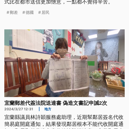
式比在都市送信更加愜意，一點都不覺得辛苦。
郵差
德國
居民
宜蘭郵差代簽法院送達書 偽造文書記申誡2次
2024/3/27 12:31
|
地方
宜蘭縣議員林詩穎服務處助理，近期幫鄰居簽名代收
簡易庭開庭通知，結果發現鄰居根本不能代收開庭通