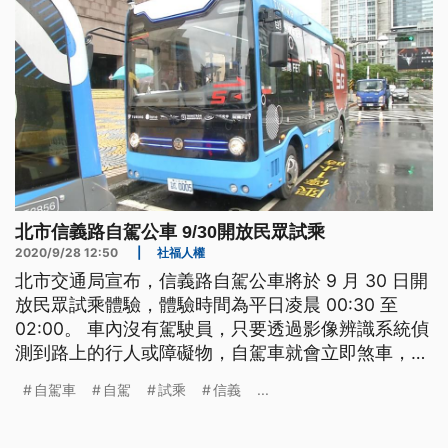
北市信義路自駕公車 9/30開放民眾試乘
2020/9/28 12:50
|
社福人權
北市交通局宣布，信義路自駕公車將於 9 月 30 日開
放民眾試乘體驗，體驗時間為平日凌晨 00:30 至
02:00。 車內沒有駕駛員，只要透過影像辨識系統偵
測到路上的行人或障礙物，自駕車就會立即煞車，經
過7個月測試，不論晴天或雨天都能平穩行駛在馬路
自駕車
自駕
試乘
信義
...
上，台北市的5G自駕巴士即日起開放線上預約，9月
30 日起民眾就能免費試乘。 北市資訊局長呂新科說