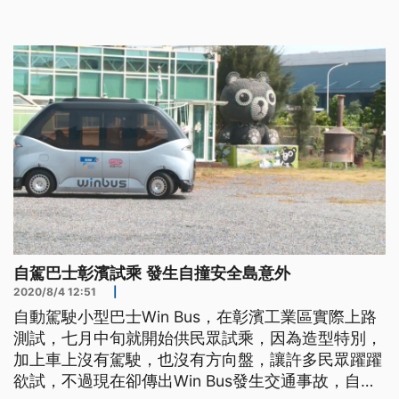
眾表示，「無人巴一定會很想搭乘的啊，但是如果聽
到這種出事故，就會稍微緊張一下，希望它能夠再成
熟一點。」、「目前可能要再等技術成熟一點，對
啊，那畢竟是一個好的政
自駕巴士彰濱試乘 發生自撞安全島意外
2020/8/4 12:51
|
自動駕駛小型巴士Win Bus，在彰濱工業區實際上路
測試，七月中旬就開始供民眾試乘，因為造型特別，
加上車上沒有駕駛，也沒有方向盤，讓許多民眾躍躍
欲試，不過現在卻傳出Win Bus發生交通事故，自撞