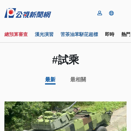
總預算審查
漢光演習
苦茶油苯駢芘超標
即時
熱門
#試乘
最新
最相關