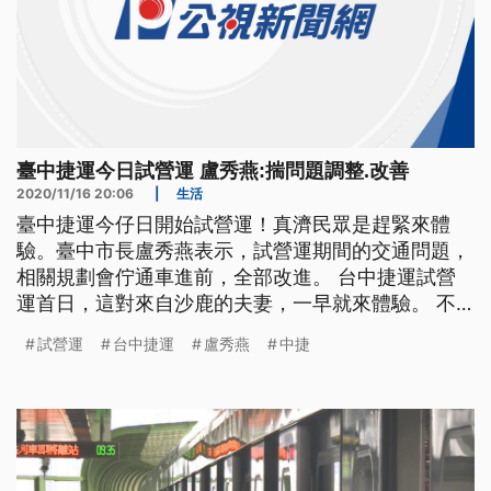
臺中捷運今日試營運 盧秀燕:揣問題調整.改善
2020/11/16 20:06
|
生活
臺中捷運今仔日開始試營運！真濟民眾是趕緊來體
驗。臺中市長盧秀燕表示，試營運期間的交通問題，
相關規劃會佇通車進前，全部改進。 台中捷運試營
運首日，這對來自沙鹿的夫妻，一早就來體驗。 不
過台中捷運在松竹站的閘門時間只有15秒，蜂鳴器響
試營運
台中捷運
盧秀燕
中捷
完的最後一刻閘門立刻緊閉，不同於北捷桃捷還有緩
衝時間，中捷有乘客的背包險些被夾。 有民眾試乘
後，發現中捷全線在轉彎時會出現異音，也有學生表
示，捷運免費試乘結束後，要選擇十