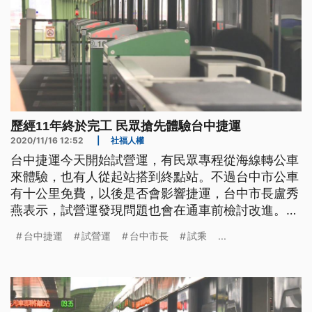
歷經11年終於完工 民眾搶先體驗台中捷運
2020/11/16 12:52
|
社福人權
台中捷運今天開始試營運，有民眾專程從海線轉公車
來體驗，也有人從起站搭到終點站。不過台中市公車
有十公里免費，以後是否會影響捷運，台中市長盧秀
燕表示，試營運發現問題也會在通車前檢討改進。
不過台中捷運在松竹站的閘門時間只有15秒，蜂鳴器
台中捷運
試營運
台中市長
試乘
...
響完的最後一刻閘門立刻緊閉，不同於北捷桃捷還有
緩衝時間，有乘客的背包險些被夾。 有民眾試乘
後，發現中捷全線在轉彎時會出現異音。「(中捷試
乘)比較柔順一點，可是就是在轉彎