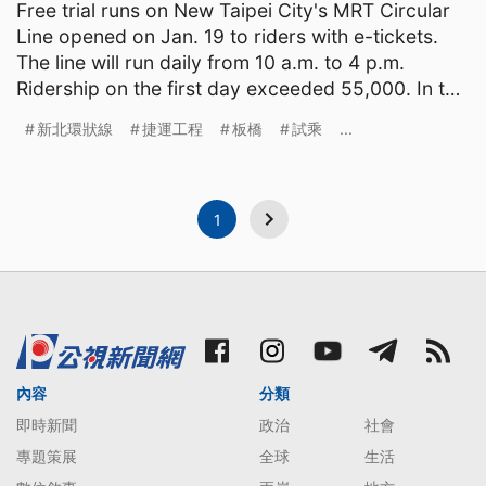
Free trial runs on New Taipei City's MRT Circular
Line opened on Jan. 19 to riders with e-tickets.
The line will run daily from 10 a.m. to 4 p.m.
Ridership on the first day exceeded 55,000. In the
fu
新北環狀線
捷運工程
板橋
試乘
...
1
內容
分類
即時新聞
政治
社會
專題策展
全球
生活