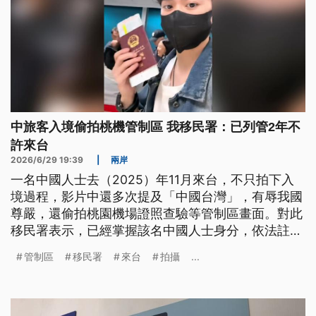
中旅客入境偷拍桃機管制區 我移民署：已列管2年不
許來台
2026/6/29 19:39
|
兩岸
一名中國人士去（2025）年11月來台，不只拍下入
境過程，影片中還多次提及「中國台灣」，有辱我國
尊嚴，還偷拍桃園機場證照查驗等管制區畫面。對此
移民署表示，已經掌握該名中國人士身分，依法註記
列管，2年不予許可來台。而機場管制區包含安檢
管制區
移民署
來台
拍攝
...
線、護照查驗台、海關查驗都不能拍攝，如果擅自拍
攝敏感畫面，恐違反《入出國及移民法》，可處暫時
留置。