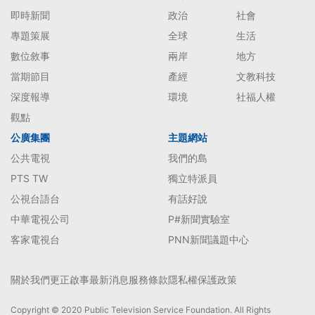
即時新聞
政治
社會
專題策展
全球
生活
數位敘事
兩岸
地方
當期節目
產經
文教科技
深度報導
環境
社福人權
觀點
公廣集團
主題網站
公共電視
我們的島
PTS TW
獨立特派員
公視台語台
有話好說
中華電視公司
P#新聞實驗室
客家電視台
PNN新聞議題中心
關於我們
更正啟事
最新消息
服務條款
隱私權保護政策
Copyright © 2020 Public Television Service Foundation. All Rights