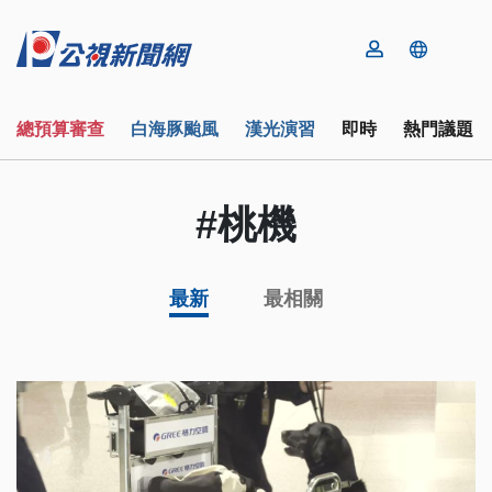
總預算審查
白海豚颱風
漢光演習
即時
熱門議題
#桃機
最新
最相關