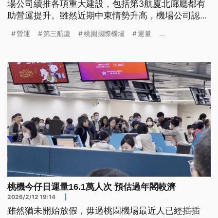
場公司續推各項重大建設，包括第3航廈北廊廳都有
助營運提升。雖然近期中東情勢升高，機場公司認為
可能衝擊全球航空業營運，但展望2026年發展成長
營運
第三航廈
桃園國際機場
運量
...
可期。
桃機今仔日運量16.1萬人次 預估過年閣較濟
2026/2/12 19:14
|
雖然猶未開始放假，毋過桃園機場最近人已經插插