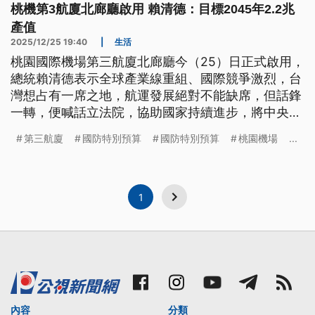
桃機第3航廈北廊廳啟用 賴清德：目標2045年2.2兆
產值
2025/12/25 19:40
|
生活
桃園國際機場第三航廈北廊廳今（25）日正式啟用，
總統賴清德表示全球產業線重組、國際競爭激烈，台
灣想占有一席之地，航運發展絕對不能缺席，但話鋒
一轉，便喊話立法院，協助國家持續進步，將中央總
預算跟國防預算盡速付委審查，否則就沒資格談憲政
第三航廈
國防特別預算
國防特別預算
桃園機場
...
與建設。藍營則批評，行政院長不副署《財劃法》修
正案，又拒絕編列軍人加薪等預算，才是憲政危機的
源頭。
1
內容
分類