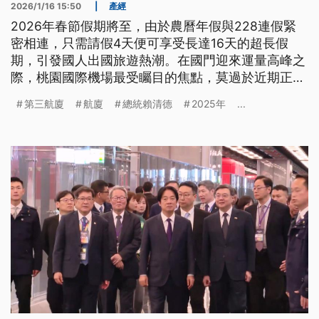
2026/1/16 15:50
|
產經
2026年春節假期將至，由於農曆年假與228連假緊
密相連，只需請假4天便可享受長達16天的超長假
期，引發國人出國旅遊熱潮。在國門迎來運量高峰之
際，桃園國際機場最受矚目的焦點，莫過於近期正式
啟用的第三航廈「北登機廊廳」。這座耗資千億、籌
第三航廈
航廈
總統賴清德
2025年
...
備多年的「新國門」，不僅是紓解機場飽和壓力的及
時雨，更承載著台灣提升國際競爭力、吸引全球人才
與資金的厚望。