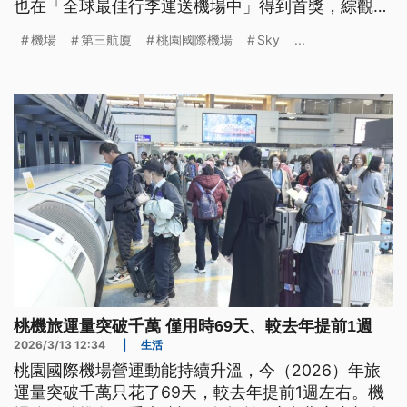
也在「全球最佳行李運送機場中」得到首獎，綜觀亞
洲機場在此次評選中表現亮眼，第一名為新加坡樟宜
機場
第三航廈
桃園國際機場
Sky
...
機場，第二名為韓國仁川，而日本羽田和成田機場都
名列在前五名。
桃機旅運量突破千萬 僅用時69天、較去年提前1週
2026/3/13 12:34
|
生活
桃園國際機場營運動能持續升溫，今（2026）年旅
運量突破千萬只花了69天，較去年提前1週左右。機