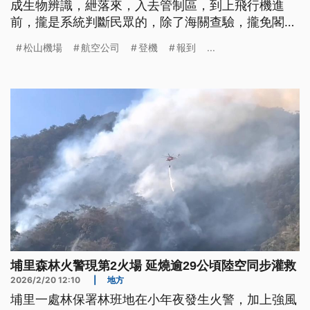
成生物辨識，紲落來，入去管制區，到上飛行機進
前，攏是系統判斷民眾的，除了海關查驗，攏免閣提
出護照和登機證。 民航局表示，臺灣較慢做是因為
松山機場
航空公司
登機
報到
...
牽涉的單位真闊，加上往過通關設備事由航空公司來
做，而且愛等到舊契約到期才會拖遐久。（新聞標
題、導言為台語文）
埔里森林火警現第2火場 延燒逾29公頃陸空同步灌救
2026/2/20 12:10
|
地方
埔里一處林保署林班地在小年夜發生火警，加上強風