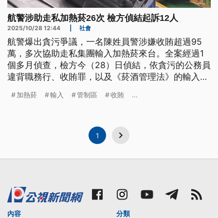
航警涉助走私加熱菸26次 檢方偵結起訴12人
2025/10/28 12:44
|
社會
航警爆出貪污爭議，一名陳姓員警涉嫌收賄超過95
萬，多次協助走私集團輸入加熱菸來台。全案經過1
個多月偵查，檢方今（28）日偵結，依貪污的公務員
違背職務行、收賄罪，以及《菸酒管理法》的輸入私
菸等罪嫌，起訴陳姓員警與楊姓集團成員等12人。
加熱菸
輸入
管制區
收賄
...
1
內容
分類