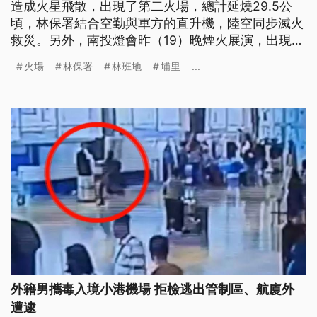
造成火星飛散，出現了第二火場，總計延燒29.5公
頃，林保署結合空勤與軍方的直升機，陸空同步滅火
救災。另外，南投燈會昨（19）晚煙火展演，出現落
焰引發草地火警的意外，所幸沒有波及民眾，火勢很
火場
林保署
林班地
埔里
...
快就被撲滅。
外籍男攜毒入境小港機場 拒檢逃出管制區、航廈外
遭逮