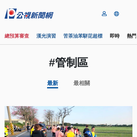
總預算審查
漢光演習
苦茶油苯駢芘超標
即時
熱門
#管制區
最新
最相關