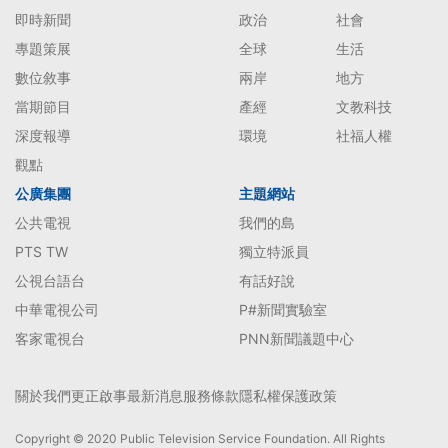
即時新聞
政治
社會
專題策展
全球
生活
數位敘事
兩岸
地方
當期節目
產經
文教科技
深度報導
環境
社福人權
觀點
公廣集團
主題網站
公共電視
我們的島
PTS TW
獨立特派員
公視台語台
有話好說
中華電視公司
P#新聞實驗室
客家電視台
PNN新聞議題中心
關於我們
更正啟事
最新消息
服務條款
隱私權保護政策
Copyright © 2020 Public Television Service Foundation. All Rights