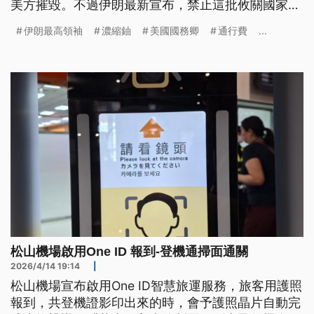
美方摧毀。不過伊朗最新宣布，禁止這批攸關國家命
脈的濃縮鈾運往國外。德黑蘭當局同時宣布，擴大對
伊朗最高領袖
濃縮鈾
美國國務卿
通行費
...
荷姆茲海峽的實質監管範圍，並企圖徵收通行費，引
發美方強烈譴責此舉非法。
松山機場啟用One ID 報到-登機通掃面通關
2026/4/14 19:14
|
松山機場宣布啟用One ID智慧旅運服務，旅客用護照
報到，共登機證影印出來的時，會予護照晶片自動完