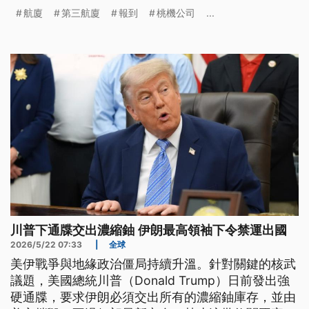
航廈
第三航廈
報到
桃機公司
...
川普下通牒交出濃縮鈾 伊朗最高領袖下令禁運出國
2026/5/22 07:33
|
全球
美伊戰爭與地緣政治僵局持續升溫。針對關鍵的核武
議題，美國總統川普（Donald Trump）日前發出強
硬通牒，要求伊朗必須交出所有的濃縮鈾庫存，並由