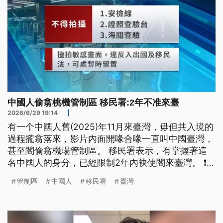
中國人偷翕桃機管制區 移民署:2年不准來臺
2026/6/29 19:14
|
有一个中國人舊(2025)年11月來臺灣，毋但共入境的
過程攏翕落來，影片內面開喙合喙一直叫中國臺灣，
甚至閣偷翕機場管制區。 移民署表示，有掌握著這
名中國人的身分，已經限制2年內袂使閣來臺灣。 ❗❗
提醒觀眾朋友機場的管制區包含安檢線、護照查驗
管制區
中國人
移民署
臺灣
台、海關查驗，攏袂使翕相❗❗（新聞標題、導言為台
語文）