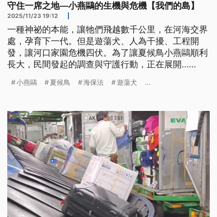
守住一席之地—小燕鷗的生機與危機【我們的島】
2025/11/23 19:12
|
一種神祕的本能，讓牠們飛越數千公里，在河海交界
處，孕育下一代。但是遊蕩犬、人為干擾、工程開
發，讓河口家園危機四伏。為了讓夏候鳥小燕鷗順利
長大，民間發起的調查與守護行動，正在展開......
小燕鷗
夏候鳥
海保法
遊蕩犬
...