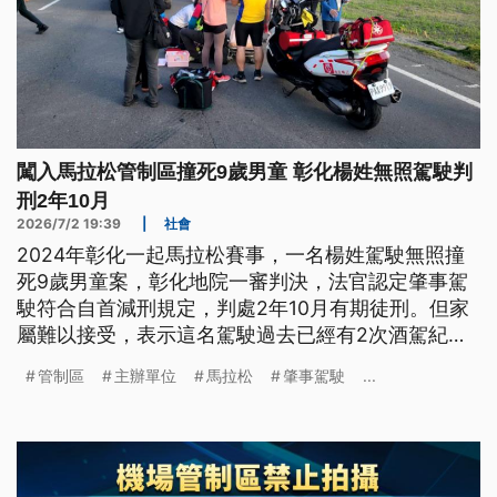
闖入馬拉松管制區撞死9歲男童 彰化楊姓無照駕駛判
刑2年10月
2026/7/2 19:39
|
社會
2024年彰化一起馬拉松賽事，一名楊姓駕駛無照撞
死9歲男童案，彰化地院一審判決，法官認定肇事駕
駛符合自首減刑規定，判處2年10月有期徒刑。但家
屬難以接受，表示這名駕駛過去已經有2次酒駕紀
錄，而且駕照已經被吊銷，當天是無照上路，發生意
管制區
主辦單位
馬拉松
肇事駕駛
...
外後，也是被群眾攔下才留在現場。