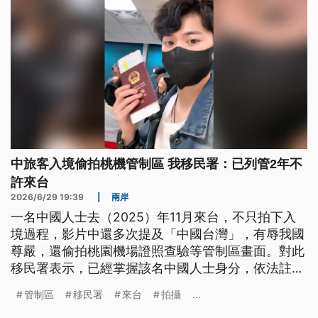
中旅客入境偷拍桃機管制區 我移民署：已列管2年不
許來台
2026/6/29 19:39
|
兩岸
一名中國人士去（2025）年11月來台，不只拍下入
境過程，影片中還多次提及「中國台灣」，有辱我國
尊嚴，還偷拍桃園機場證照查驗等管制區畫面。對此
移民署表示，已經掌握該名中國人士身分，依法註記
列管，2年不予許可來台。而機場管制區包含安檢
管制區
移民署
來台
拍攝
...
線、護照查驗台、海關查驗都不能拍攝，如果擅自拍