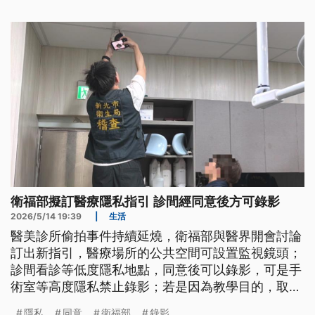
衛福部擬訂醫療隱私指引 診間經同意後方可錄影
2026/5/14 19:39
|
生活
醫美診所偷拍事件持續延燒，衛福部與醫界開會討論
訂出新指引，醫療場所的公共空間可設置監視鏡頭；
診間看診等低度隱私地點，同意後可以錄影，可是手
術室等高度隱私禁止錄影；若是因為教學目的，取得
病患同意後可拍攝。行政院長卓榮泰今（14）日在行
隱私
同意
衛福部
錄影
...