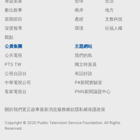
專題策展
全球
生活
數位敘事
兩岸
地方
當期節目
產經
文教科技
深度報導
環境
社福人權
觀點
公廣集團
主題網站
公共電視
我們的島
PTS TW
獨立特派員
公視台語台
有話好說
中華電視公司
P#新聞實驗室
客家電視台
PNN新聞議題中心
關於我們
更正啟事
最新消息
服務條款
隱私權保護政策
Copyright © 2020 Public Television Service Foundation. All Rights
Reserved.