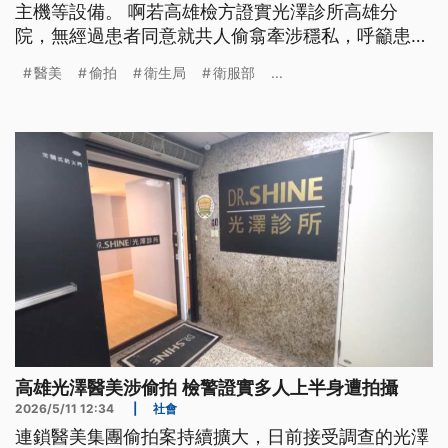
主機等設備。 啊若高雄檢方證實光澤診所高雄分
院，無經過患者同意就共人偷翕牽涉穩私，呼籲患者
會當初來協助指認，衛生局也成立專線協助消費者討
醫美
偷拍
衛生局
衛服部
...
公道。 衛福部長石崇良強調，診所欲佇診療空間錄
影，攏愛經過患者同意，相關部門5/13會開會明確要
求落實規定。（新聞標題、導言為台語文）
高雄光澤醫美涉偷拍 檢警證實多人上半身遭拍攝
2026/5/11 12:34
|
社會
連鎖醫美集團偷拍案持續擴大，日前接受調查的光澤