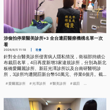
涉偷拍停業醫美診所+3 全台遭罰醫療機構名單一次
看
2026/6/5 11:18
|
社會
針對全台醫美診所侵害病人隱私情況，衛福部持續公
布裁罰名單，4日再度新增3家違規診所，分別為新北
板橋愛爾麗診所、新莊光澤診所以及台南研醫明診
所，3診所均遭開罰新台幣50萬元、停業6個月。截
至目前為止，全台已有20家醫療機構遭裁罰。
愛爾麗診所
光澤診所
醫美診所
裁罰
...