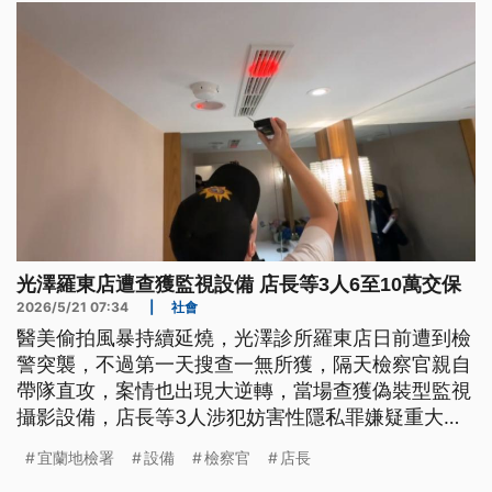
光澤羅東店遭查獲監視設備 店長等3人6至10萬交保
2026/5/21 07:34
|
社會
醫美偷拍風暴持續延燒，光澤診所羅東店日前遭到檢
警突襲，不過第一天搜查一無所獲，隔天檢察官親自
帶隊直攻，案情也出現大逆轉，當場查獲偽裝型監視
攝影設備，店長等3人涉犯妨害性隱私罪嫌疑重大，
訊後諭令以6到10萬元交保。
宜蘭地檢署
設備
檢察官
店長