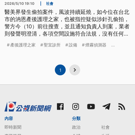
2026/5/10 19:10
|
社會
醫美界發生偷拍案件，風波持續延燒，如今位在台北
市的汭恩產後護理之家，也被指控疑似涉針孔偷拍，
警方今（10）前往搜查，並且通知負責人到案，業者
則發聲明澄清，各項空間設施符合法規，沒有任何違
規的監控設備。
產後護理之家
聖宜診所
設備
煙霧偵測器
...
1
內容
分類
即時新聞
政治
社會