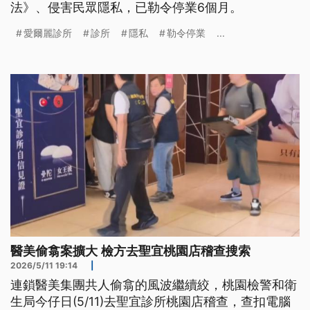
法》、侵害民眾隱私，已勒令停業6個月。
愛爾麗診所
診所
隱私
勒令停業
...
醫美偷翕案擴大 檢方去聖宜桃園店稽查搜索
2026/5/11 19:14
|
連鎖醫美集團共人偷翕的風波繼續絞，桃園檢警和衛
生局今仔日(5/11)去聖宜診所桃園店稽查，查扣電腦