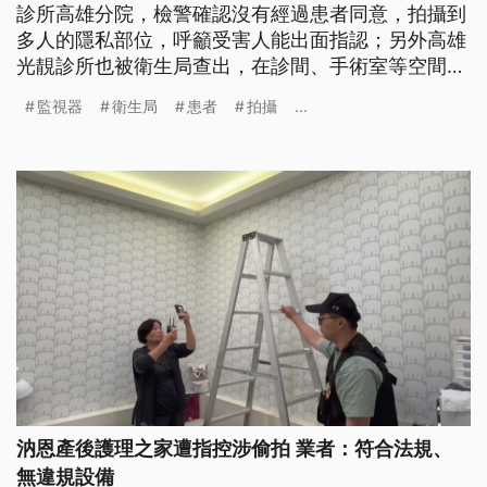
診所高雄分院，檢警確認沒有經過患者同意，拍攝到
多人的隱私部位，呼籲受害人能出面指認；另外高雄
光靚診所也被衛生局查出，在診間、手術室等空間裝
有監視器，相關畫面已移交給檢警釐清。面對醫美偷
監視器
衛生局
患者
拍攝
...
拍風波，衛福部長石崇良表示將採最嚴厲處分，也要
求地方衛生局擴大稽查。
汭恩產後護理之家遭指控涉偷拍 業者：符合法規、
無違規設備