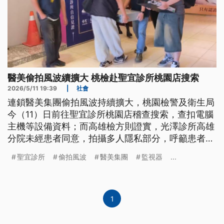
醫美偷拍風波續擴大 桃檢赴聖宜診所桃園店搜索
2026/5/11 19:39
|
社會
連鎖醫美集團偷拍風波持續擴大，桃園檢警及衛生局
今（11）日前往聖宜診所桃園店稽查搜索，查扣電腦
主機等設備資料；而高雄檢方則證實，光澤診所高雄
分院未經患者同意，拍攝多人隱私部分，呼籲患者能
出現協助指認，衛生局也成立專線，協助消費者捍衛
聖宜診所
偷拍風波
醫美集團
監視器
...
權益。衛福部長石崇良上午強調，診所要在診療空間
錄影，都需經過患者知情同意，相關部門13日將開會
明確要求落實規定。
1