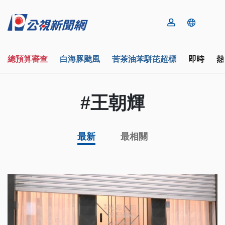
總預算審查
白海豚颱風
苦茶油苯駢芘超標
即時
熱
#王朝輝
最新
最相關