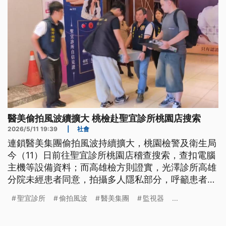
醫美偷拍風波續擴大 桃檢赴聖宜診所桃園店搜索
2026/5/11 19:39
|
社會
連鎖醫美集團偷拍風波持續擴大，桃園檢警及衛生局
今（11）日前往聖宜診所桃園店稽查搜索，查扣電腦
主機等設備資料；而高雄檢方則證實，光澤診所高雄
分院未經患者同意，拍攝多人隱私部分，呼籲患者能
出現協助指認，衛生局也成立專線，協助消費者捍衛
聖宜診所
偷拍風波
醫美集團
監視器
...
權益。衛福部長石崇良上午強調，診所要在診療空間
錄影，都需經過患者知情同意，相關部門13日將開會