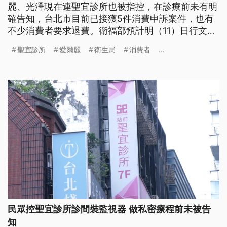
麗、光澤現在連聖宜診所也被指控，在診療前未有明
確告知，台北市目前已接獲5件消費申訴案件，也有
不少消費者要求退費。衛福部預計明（11）日行文地
方衛生局嚴查愛爾麗診所，若查有違法事證，依醫療
聖宜診所
愛爾麗
衛生局
消費者
...
法最重停業甚至廢照處分。同時預計下週三（13日）
將召開會議，共同檢討醫療機構隱私保護與查核機
制。
民眾控聖宜診所診間裝監視器 做私密療程前未被告
知