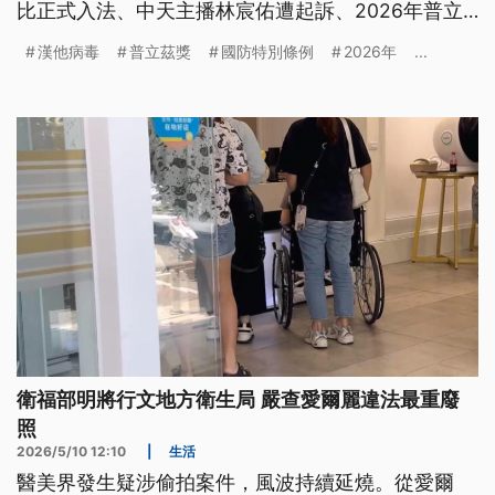
比正式入法、中天主播林宸佑遭起訴、2026年普立
茲獎揭曉。
漢他病毒
普立茲獎
國防特別條例
2026年
...
衛福部明將行文地方衛生局 嚴查愛爾麗違法最重廢
照
2026/5/10 12:10
|
生活
醫美界發生疑涉偷拍案件，風波持續延燒。從愛爾