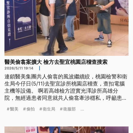
醫美偷翕案擴大 檢方去聖宜桃園店稽查搜索
2026/5/11 19:14
|
連鎖醫美集團共人偷翕的風波繼續絞，桃園檢警和衛
生局今仔日(5/11)去聖宜診所桃園店稽查，查扣電腦
主機等設備。 啊若高雄檢方證實光澤診所高雄分
院，無經過患者同意就共人偷翕牽涉穩私，呼籲患者
會當初來協助指認，衛生局也成立專線協助消費者討
醫美
偷拍
衛生局
衛服部
...
公道。 衛福部長石崇良強調，診所欲佇診療空間錄
影，攏愛經過患者同意，相關部門5/13會開會明確要
求落實規定。（新聞標題、導言為台語文）