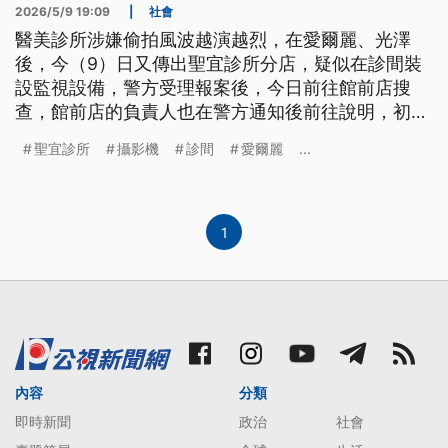
2026/5/9 19:09
|
社會
醫美診所涉嫌偷拍風波越演越烈，在愛爾麗、光澤
後，今（9）日又傳出聖宜診所分店，疑似在診間裝
設監視設備，警方受理報案後，今日前往館前店搜
查，館前店的負責人也在警方通知後前往說明，初步
調查，館前店部分沒有隱藏式針孔攝影機，全案後續
聖宜診所
攝影機
診間
愛爾麗
...
將依妨害性隱私、《醫療法》等罪嫌，移請檢方偵
辦。
1
內容
分類
即時新聞
政治
社會