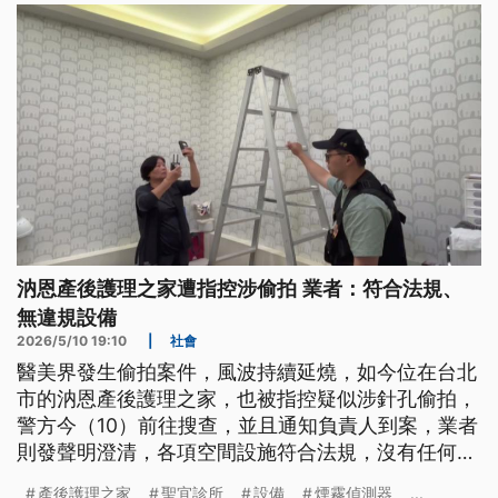
明確要求落實規定。
汭恩產後護理之家遭指控涉偷拍 業者：符合法規、
無違規設備
2026/5/10 19:10
|
社會
醫美界發生偷拍案件，風波持續延燒，如今位在台北
市的汭恩產後護理之家，也被指控疑似涉針孔偷拍，
警方今（10）前往搜查，並且通知負責人到案，業者
則發聲明澄清，各項空間設施符合法規，沒有任何違
規的監控設備。
產後護理之家
聖宜診所
設備
煙霧偵測器
...