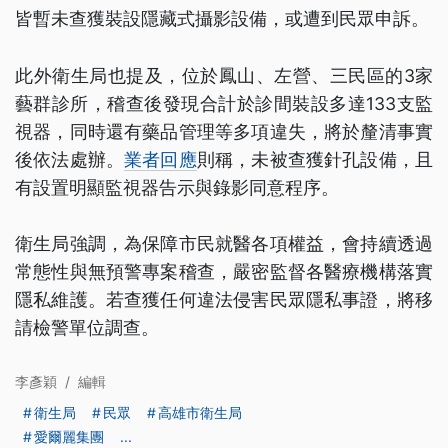
皆暫未查獲裝設隱藏式攝影設備，或遭到民眾申訴。
此外衛生局也提及，位於鳳山、左營、三民區的3家
藝群診所，稽查後發現合計於診間裝設多達133支監
視器，同時還有藥品管理等多項違失，將於釐清事實
後依法處辦。
業者回應
則稱，未被查獲針孔設備，且
有設置明顯監視器告示與錄影同意程序。
衛生局強調，為保障市民就醫各項權益，會持續透過
常態性與無預警專案稽查，嚴密監督各醫療機構落實
隱私維護。若查獲任何違法侵害民眾隱私事證，將移
請檢警單位調查。
李彥穎
/
編輯
衛生局
民眾
高雄市衛生局
愛爾麗集團
...