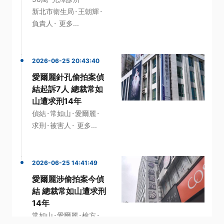
·
·
新北市衛生局
王朝輝
·
負責人
更多...
2026-06-25 20:43:40
愛爾麗針孔偷拍案偵
結起訴7人 總裁常如
山遭求刑14年
·
·
·
偵結
常如山
愛爾麗
·
·
求刑
被害人
更多...
2026-06-25 14:41:49
愛爾麗涉偷拍案今偵
結 總裁常如山遭求刑
14年
·
·
·
常如山
愛爾麗
檢方