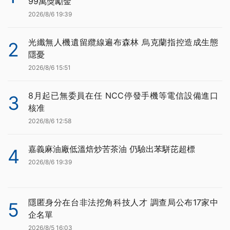
99萬獎勵金
2026/8/6 19:39
光纖無人機遺留纜線遍布森林 烏克蘭指控造成生態
2
隱憂
2026/8/6 15:51
8月起已無委員在任 NCC停發手機等電信設備進口
3
核准
2026/8/6 12:58
嘉義麻油廠低溫焙炒苦茶油 仍驗出苯駢芘超標
4
2026/8/6 19:39
隱匿身分在台非法挖角科技人才 調查局公布17家中
5
企名單
2026/8/5 16:03