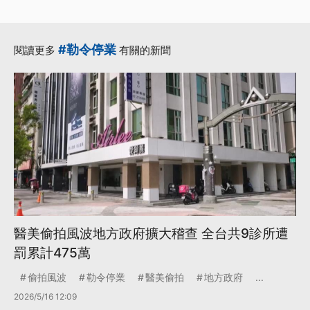
·
·
消費者
醫美集團
更多...
#勒令停業
閱讀更多
有關的新聞
醫美偷拍風波地方政府擴大稽查 全台共9診所遭
罰累計475萬
偷拍風波
勒令停業
醫美偷拍
地方政府
...
2026/5/16 12:09