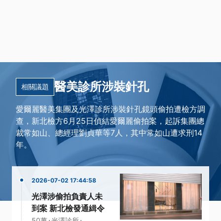
醫美診所涉裝針孔
相關議題
愛爾麗醫美集團及光澤診所涉裝針孔鏡頭偷拍遭檢方調
查，新北檢方6月25日偵結愛爾麗偷拍案，起訴集團總
裁常如山、總經理劉貞華等7人，其中常如山遭求刑14
年。
2026-07-02 17:44:58
光澤涉偷拍負責人未
到案 新北檢發通緝令
·
·
50萬
光澤診所