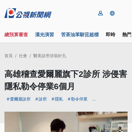
總預算審查
漢光演習
苦茶油苯駢芘超標
即時
熱門
首頁
社會
醫美診所涉裝針孔
高雄稽查愛爾麗旗下2診所 涉侵害
隱私勒令停業6個月
愛爾麗診所
診所
隱私
勒令停業
...