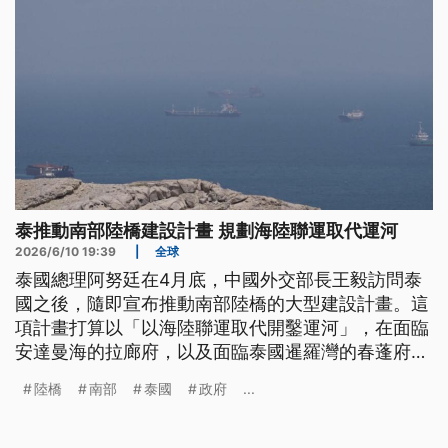
泰推動南部陸橋建設計畫 規劃海陸聯運取代運河
2026/6/10 19:39
|
全球
泰國總理阿努廷在4月底，中國外交部長王毅訪問泰
國之後，隨即宣布推動南部陸橋的大型建設計畫。這
項計畫打算以「以海陸聯運取代開鑿運河」，在面臨
安達曼海的拉廊府，以及面臨泰國暹羅灣的春蓬府，
各建造一座深水碼頭，並建造一條長約90公里的交通
陸橋
南部
泰國
政府
...
廊道，目標是要繞過日益擁擠的麻六甲海峽。不過這
項橫跨泰國南部的大型計劃，也在政壇引起激烈議
論。在計畫推出之前，政府缺乏跟在野陣營討論，也