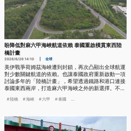
盼降低對麻六甲海峽航道依賴 泰國重啟橫貫東西陸
橋計畫
2026/6/26 14:10
|
全球
美伊戰爭荷姆茲海峽遭到封鎖，再次凸顯出全球航運
對少數關鍵航道的依賴。也讓泰國政府重新啟動一項
討論多年的「陸橋計畫」，希望透過鐵路和港口連接
泰國東西兩岸，打造麻六甲海峽之外的新選擇。不
過，這條被寄予厚望的物流捷徑，現在面臨環評爭議
陸橋
海峽
六甲
泰國
...
和投資疑慮，地方居民也出現反對聲浪。