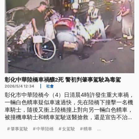
受到高度質疑。
彰化中華陸橋車禍釀2死 警初判肇事駕駛為毒駕
2026/5/4 12:34
|
社會
彰化市中華陸橋今（4）日清晨4時許發生重大車禍，
一輛白色轎車疑似車速過快，先在陸橋下撞擊一名機
車騎士，隨後又衝上陸橋撞上對向另一輛白色轎車，
被撞機車騎士和轎車駕駛送醫搶救，還是宣告不治。
警方初步調查，肇事駕駛雖然酒測值為零，但經抽血
肇事駕駛
中華陸橋
女駕駛
轎車
...
檢驗，確定體內驗出安非他命，將他依法送辦。