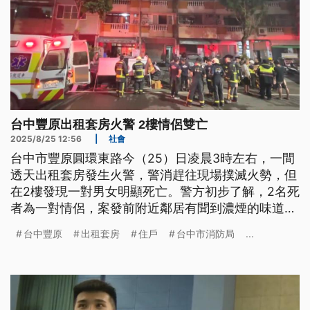
台中豐原出租套房火警 2樓情侶雙亡
2025/8/25 12:56
|
社會
台中市豐原圓環東路今（25）日凌晨3時左右，一間
透天出租套房發生火警，警消趕往現場撲滅火勢，但
在2樓發現一對男女明顯死亡。警方初步了解，2名死
者為一對情侶，案發前附近鄰居有聞到濃煙的味道，
還聽到女性喊救命，懷疑起火原因疑似是爭吵或縱
台中豐原
出租套房
住戶
台中市消防局
...
火，詳細起火原因還要警消調查釐清。