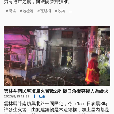
男有逃亡之虞，向法院聲押獲准。
現場
地檢署
瓦斯桶
吵架
...
雲林斗南民宅凌晨火警致2死 疑口角衝突後人為縱火
2023/8/15 12:31
|
社會
雲林縣斗南鎮興北路一間民宅，今（15）日凌晨3時
許發生火警，由於建築物是木造結構，加上屋內都是