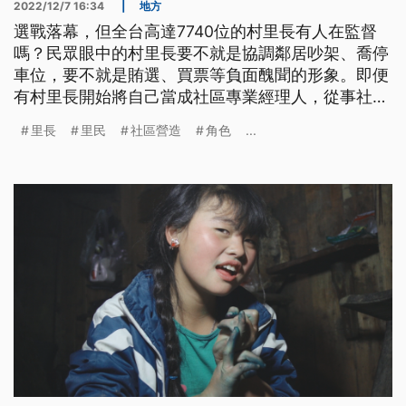
2022/12/7 16:34
|
地方
選戰落幕，但全台高達7740位的村里長有人在監督
嗎？民眾眼中的村里長要不就是協調鄰居吵架、喬停
車位，要不就是賄選、買票等負面醜聞的形象。即便
有村里長開始將自己當成社區專業經理人，從事社區
營造的工作，但是村里長制度模糊不清、定位不明的
里長
里民
社區營造
角色
...
狀況，在在消磨有心投入之人的熱情。如果台灣民眾
對村里長的期待不再只是泡茶聊天的萬年里伯，那麼
大家應該從自己居住的里開始，認真支持與監督村里
長。