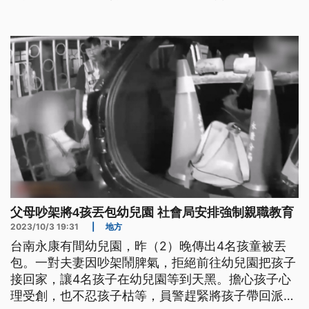
關內容，唇槍舌戰。
父母吵架將4孩丟包幼兒園 社會局安排強制親職教育
2023/10/3 19:31
|
地方
台南永康有間幼兒園，昨（2）晚傳出4名孩童被丟
包。一對夫妻因吵架鬧脾氣，拒絕前往幼兒園把孩子
接回家，讓4名孩子在幼兒園等到天黑。擔心孩子心
理受創，也不忍孩子枯等，員警趕緊將孩子帶回派出