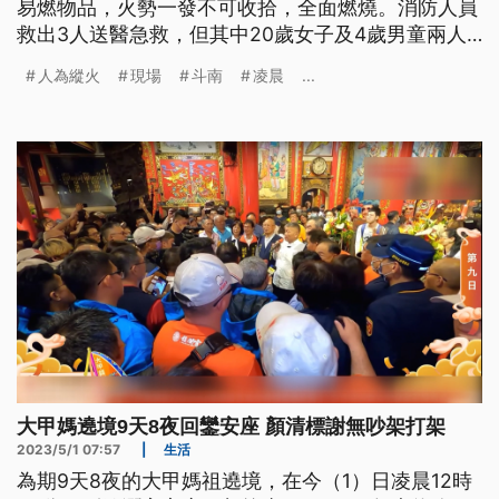
易燃物品，火勢一發不可收拾，全面燃燒。消防人員
救出3人送醫急救，但其中20歲女子及4歲男童兩人
搶救無效。警方調查初步研判有人為縱火可能，目前
人為縱火
現場
斗南
凌晨
...
傷者兒子已被逮捕，全案正進一步調查中。
大甲媽遶境9天8夜回鑾安座 顏清標謝無吵架打架
2023/5/1 07:57
|
生活
為期9天8夜的大甲媽祖遶境，在今（1）日凌晨12時