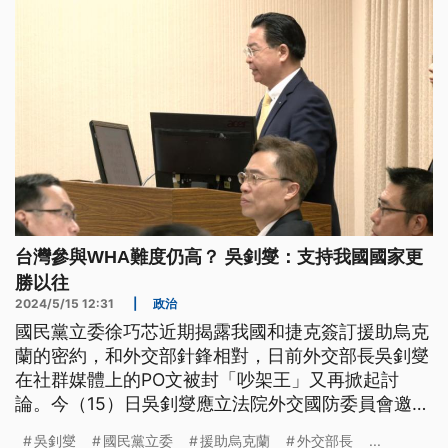
台灣參與WHA難度仍高？ 吳釗燮：支持我國國家更
勝以往
2024/5/15 12:31
|
政治
國民黨立委徐巧芯近期揭露我國和捷克簽訂援助烏克
蘭的密約，和外交部針鋒相對，日前外交部長吳釗燮
在社群媒體上的PO文被封「吵架王」又再掀起討
論。今（15）日吳釗燮應立法院外交國防委員會邀請
備詢，和徐巧芯先禮後賓，但雙方再為了台捷援烏相
吳釗燮
國民黨立委
援助烏克蘭
外交部長
...