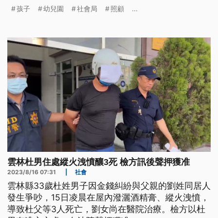
所，並協助買晚餐。社會局獲報後也將介入安排強制
孩子
幼兒園
社會局
照顧
...
性親職教育，提升這對家長的照顧、保護功能。
雲林杜男住處縱火洩憤釀3死 檢方訊後聲押獲准
2023/8/16 07:31
|
社會
雲林縣33歲杜姓男子因金錢糾紛與父親的劉姓同居人
發生爭吵，15日凌晨在屋內潑灑酒精膏、縱火洩憤，
導致杜父等3人死亡，劉女尚在醫院治療。檢方以杜