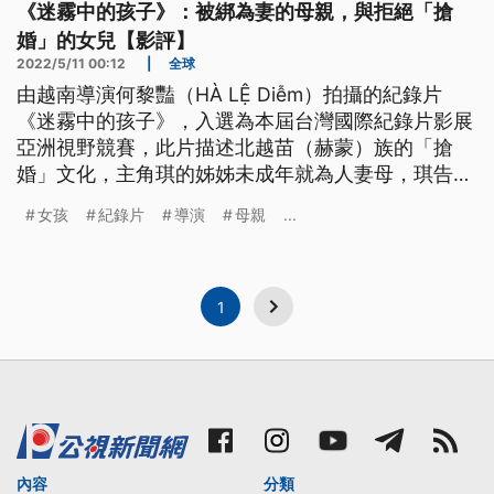
《迷霧中的孩子》：被綁為妻的母親，與拒絕「搶
婚」的女兒【影評】
2022/5/11 00:12
|
全球
由越南導演何黎豔（HÀ LỆ Diễm）拍攝的紀錄片
《迷霧中的孩子》，入選為本屆台灣國際紀錄片影展
亞洲視野競賽，此片描述北越苗（赫蒙）族的「搶
婚」文化，主角琪的姊姊未成年就為人妻母，琪告誡
自己別步上後塵，但除夕那夜，父母返家卻發現琪不
女孩
紀錄片
導演
母親
...
見蹤影。導演長期蹲點拍攝的攝影機既親密又高度自
持，呈現社會現實與紀錄片倫理的複雜度，見證並陪
伴女孩們成長與自覺的過程。
1
內容
分類