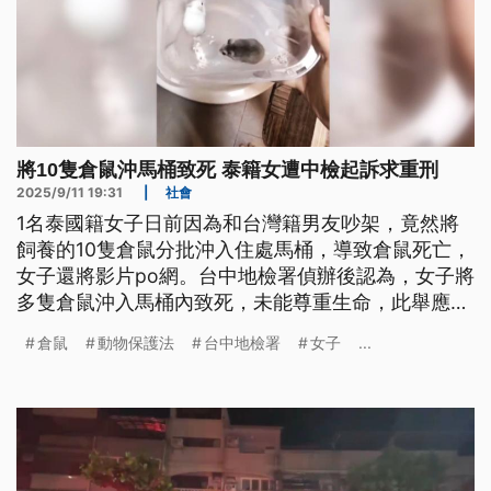
將10隻倉鼠沖馬桶致死 泰籍女遭中檢起訴求重刑
2025/9/11 19:31
|
社會
1名泰國籍女子日前因為和台灣籍男友吵架，竟然將
飼養的10隻倉鼠分批沖入住處馬桶，導致倉鼠死亡，
女子還將影片po網。台中地檢署偵辦後認為，女子將
多隻倉鼠沖入馬桶內致死，未能尊重生命，此舉應嚴
加譴責，建請法院從重量刑。
倉鼠
動物保護法
台中地檢署
女子
...