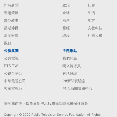
即時新聞
政治
社會
專題策展
全球
生活
數位敘事
兩岸
地方
當期節目
產經
文教科技
深度報導
環境
社福人權
觀點
公廣集團
主題網站
公共電視
我們的島
PTS TW
獨立特派員
公視台語台
有話好說
中華電視公司
P#新聞實驗室
客家電視台
PNN新聞議題中心
關於我們
更正啟事
最新消息
服務條款
隱私權保護政策
Copyright © 2020 Public Television Service Foundation. All Rights