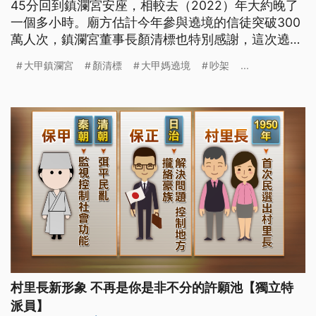
45分回到鎮瀾宮安座，相較去（2022）年大約晚了
一個多小時。廟方估計今年參與遶境的信徒突破300
萬人次，鎮瀾宮董事長顏清標也特別感謝，這次遶境
都沒有打架、吵架。
大甲鎮瀾宮
顏清標
大甲媽遶境
吵架
...
村里長新形象 不再是你是非不分的許願池【獨立特
派員】