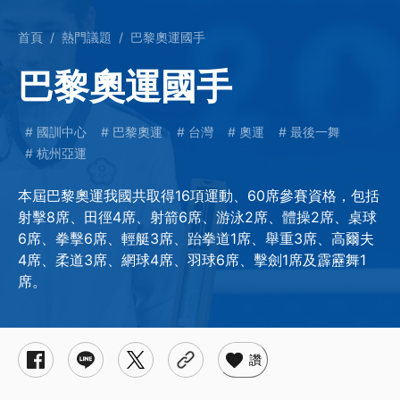
首頁
熱門議題
巴黎奧運國手
巴黎奧運國手
國訓中心
巴黎奧運
台灣
奧運
最後一舞
杭州亞運
本屆巴黎奧運我國共取得16項運動、60席參賽資格，包括
射擊8席、田徑4席、射箭6席、游泳2席、體操2席、桌球
6席、拳擊6席、輕艇3席、跆拳道1席、舉重3席、高爾夫
4席、柔道3席、網球4席、羽球6席、擊劍1席及霹靂舞1
席。
讚