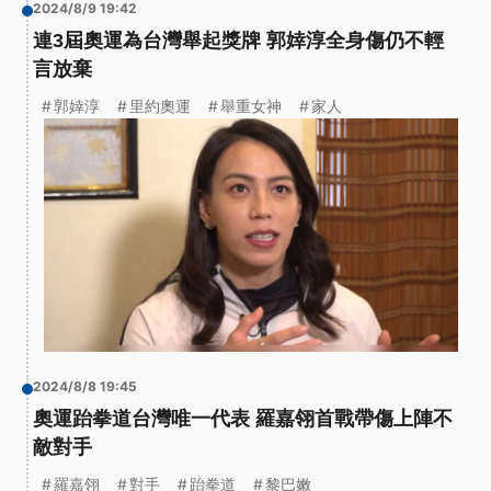
2024/8/9 19:42
連3屆奧運為台灣舉起獎牌 郭婞淳全身傷仍不輕
言放棄
郭婞淳
里約奧運
舉重女神
家人
2024/8/8 19:45
奧運跆拳道台灣唯一代表 羅嘉翎首戰帶傷上陣不
敵對手
羅嘉翎
對手
跆拳道
黎巴嫩