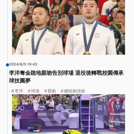
2024/8/5 19:42
李洋奪金跪地親吻告別球場 退役後轉戰校園傳承
球技圓夢
李洋
球場
親吻
總統賴清德