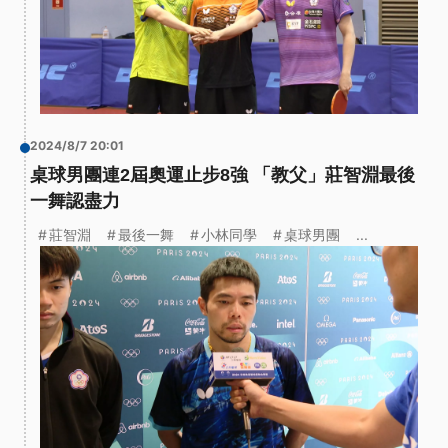
2024/8/7 20:01
桌球男團連2屆奧運止步8強 「教父」莊智淵最後
一舞認盡力
莊智淵
最後一舞
小林同學
桌球男團
...