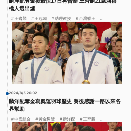
麟洋配奪金後最快17日再合體 王齊麟21歲新搭
檔人選出爐
王齊麟
王冠閎
助理教授
台灣蝶王
...
2024/8/5 20:02
麟洋配奪金寫奧運羽球歷史 賽後感謝一路以來各
界幫助
中國組合
黃金男雙
麟洋配
王齊麟
...