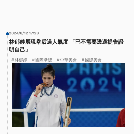
2024/8/12 17:23
林郁婷展現拳后過人氣度 「已不需要透過提告證
明自己」
林郁婷
國際拳總
中華奧會
國際奧會
...