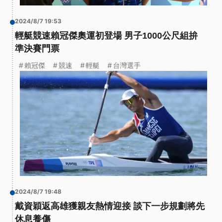
2024/8/7 19:53
輕艇競速賴冠傑奧運初登場 男子1000公尺組拚
準決賽門票
賴冠傑
競速
輕艇
台灣選手
2024/8/7 19:48
戴資穎返高雄獲親友熱情迎接 談下一步規劃將先
休息養傷