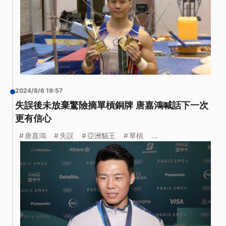
2024/8/6 19:57
失誤後未放棄驚險摘單槓銅牌 唐嘉鴻喊話下一次
更有信心
唐嘉鴻
失誤
亞洲貓王
單槓
...