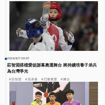
2024/8/7 20:07
莊智淵搭檔愛徒謝幕奧運舞台 將持續培養子弟兵
為台灣爭光
莊智淵
高承睿
巴黎奧運
舞台