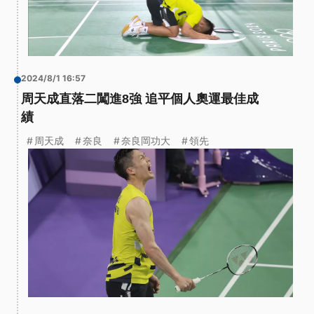
2024/8/1 16:57
周天成直落二闖進8強 追平個人奧運最佳成
績
周天成
奈良
奈良岡功大
領先