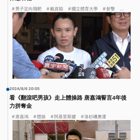
男子定向飛靶
戴資穎
國立體育大學
射擊
...
2024/8/6 20:05
看《翻滾吧男孩》走上體操路 唐嘉鴻誓言4年後
力拼奪金
唐嘉鴻
體操
阿基里斯腱
洛杉磯奧運