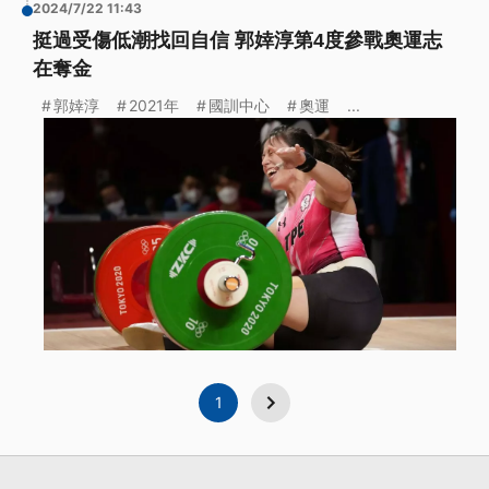
2024/7/22 11:43
挺過受傷低潮找回自信 郭婞淳第4度參戰奧運志
在奪金
郭婞淳
2021年
國訓中心
奧運
...
1