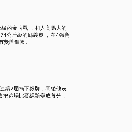
上級的金牌戰 ，和人高馬大的
4公斤級的邱義睿 ，在4強賽
有獎牌進帳。
式連續2屆摘下銀牌，賽後他表
會把這場比賽經驗變成養分，