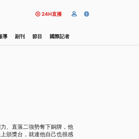
24H直播
報導
副刊
節目
國際記者
制力、直落二強勢奪下銅牌，他
登上頒獎台，就連他自己也很感