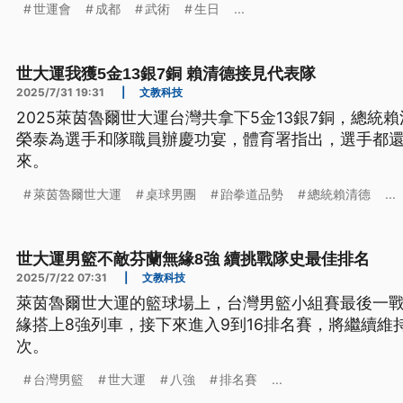
世運會
成都
武術
生日
...
世大運我獲5金13銀7銅 賴清德接見代表隊
2025/7/31 19:31
|
文教科技
2025萊茵魯爾世大運台灣共拿下5金13銀7銅，總統
榮泰為選手和隊職員辦慶功宴，體育署指出，選手都
來。
萊茵魯爾世大運
桌球男團
跆拳道品勢
總統賴清德
...
世大運男籃不敵芬蘭無緣8強 續挑戰隊史最佳排名
2025/7/22 07:31
|
文教科技
萊茵魯爾世大運的籃球場上，台灣男籃小組賽最後一戰以
緣搭上8強列車，接下來進入9到16排名賽，將繼續維
次。
台灣男籃
世大運
八強
排名賽
...