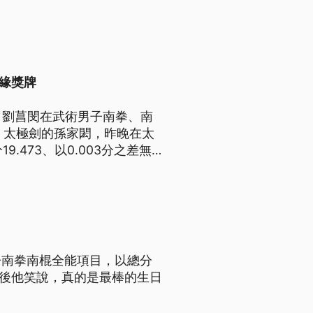
無緣獎牌
，劉菖閔在武術男子南拳、南
拳、太極劍的孫家閎，昨晚在太
.473、以0.003分之差無緣
子南拳南棍全能項目，以總分
，賽後他笑說，真的是最棒的生日