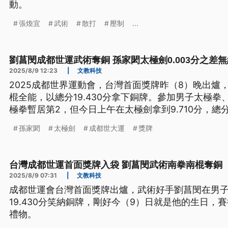
動。
張煥宜
武術
散打
壓制
...
劉菖閔成都世運武術奪銅 孫家閎太極劍0.003分之差
2025/8/9 12:23
|
文教科技
2025成都世界運動會，台灣首面獎牌昨（8）晚出爐
棍全能，以總分19.430分拿下銅牌。參加男子太極
極拳暫居第2，但今日上午在太極劍拿到9.710分，總分19
頒獎台，拿到第4名。
孫家閎
太極劍
成都世大運
獎牌
台灣成都世運首面獎牌入袋 劉菖閔武術南拳南棍奪銅
2025/8/9 07:31
|
文教科技
成都世運會台灣首面獎牌出爐，武術好手劉菖閔在男
19.430分笑納銅牌，剛好今（9）日就是他的生日
禮物。