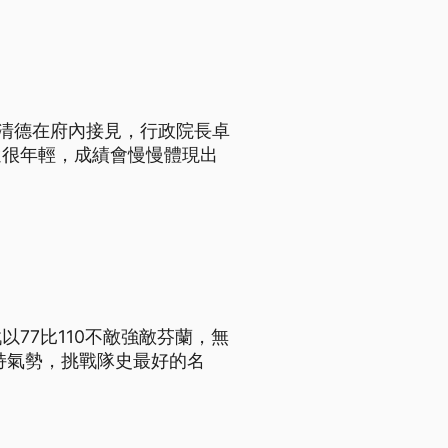
賴清德在府內接見，行政院長卓
還很年輕，成績會慢慢體現出
77比110不敵強敵芬蘭，無
持氣勢，挑戰隊史最好的名