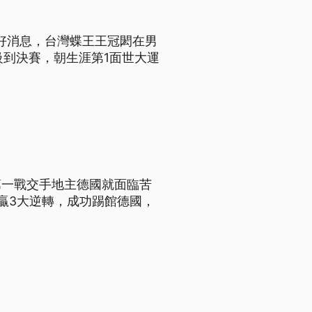
有好消息，台灣蝶王王冠閎在男
晉級到決賽，朝生涯第1面世大運
第一戰交手地主德國就面臨苦
贏3大逆轉，成功踢館德國，