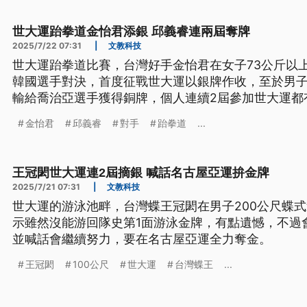
世大運跆拳道金怡君添銀 邱義睿連兩屆奪牌
2025/7/22 07:31
|
文教科技
世大運跆拳道比賽，台灣好手金怡君在女子73公斤以
韓國選手對決，首度征戰世大運以銀牌作收，至於男子7
輸給喬治亞選手獲得銅牌，個人連續2屆參加世大運都
金怡君
邱義睿
對手
跆拳道
...
王冠閎世大運連2屆摘銀 喊話名古屋亞運拚金牌
2025/7/21 07:31
|
文教科技
世大運的游泳池畔，台灣蝶王冠閎在男子200公尺蝶
示雖然沒能游回隊史第1面游泳金牌，有點遺憾，不過
並喊話會繼續努力，要在名古屋亞運全力奪金。
王冠閎
100公尺
世大運
台灣蝶王
...