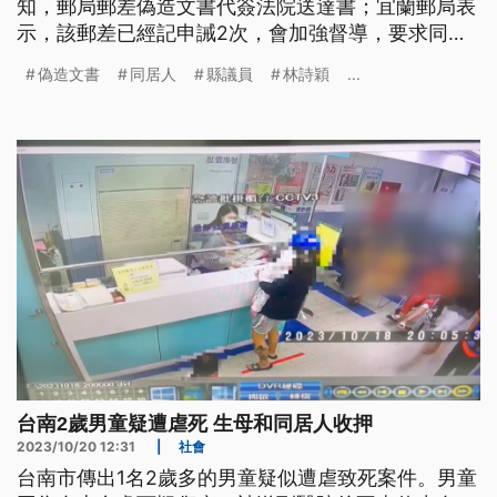
知，郵局郵差偽造文書代簽法院送達書；宜蘭郵局表
示，該郵差已經記申誡2次，會加強督導，要求同仁
依投遞規定送信。
偽造文書
同居人
縣議員
林詩穎
...
台南2歲男童疑遭虐死 生母和同居人收押
2023/10/20 12:31
|
社會
台南市傳出1名2歲多的男童疑似遭虐致死案件。男童