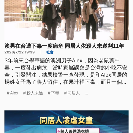
澳男在台遭下毒一度病危 同居人依殺人未遂判11年
2026/7/22 19:39
|
社會
3年前來台學華語的澳洲男子Alex，因為老鼠藥中
毒，一度發出病危。當時家屬誤會是台灣的小吃不安
全，引發關注，結果檢警一查發現，是和Alex同居的
楊姓女子為了將人留住，在果汁裡下毒，而且一個月
內至少3次犯案，造成被害男子病情反覆惡化。全案
Alex
殺人未遂
下毒
同居人
...
歷經台北地院審理後，今（22）日依殺人未遂罪，重
判楊姓女子11年2個月徒刑，全案仍可上訴。