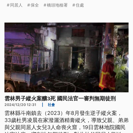
居人死亡有無關聯，仍待進一步釐清。
同居人
保全
橋頭地檢署
住處
雲林男子縱火案釀3死 國民法官一審判無期徒刑
2024/12/20 12:31
|
社會
雲林縣斗南鎮去（2023）年8月發生逆子縱火案，
33歲杜男凌晨在家潑灑酒精膏縱火，導致父親、弟弟
與父親同居人女兒3人命喪火窟，19日雲林地院國民