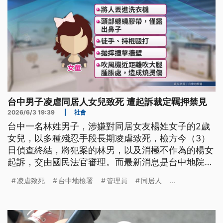
台中男子凌虐同居人女兒致死 遭起訴裁定羈押禁見
2026/6/3 19:39
|
社會
台中一名林姓男子，涉嫌對同居女友楊姓女子的2歲
女兒，以多種殘忍手段長期凌虐致死，檢方今（3）
日偵查終結，將犯案的林男，以及消極不作為的楊女
起訴，交由國民法官審理。而最新消息是台中地院裁
定林男羈押禁見。
凌虐致死
台中地檢署
管理員
同居人
...