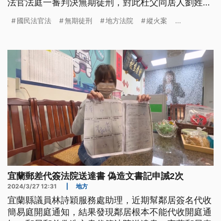
法官法庭一審判決無期徒刑，對此杜父同居人劉姓婦
人表示，無期徒刑還是會出獄。雲林地檢署則說，將
國民法官法
無期徒刑
地方法院
縱火案
...
等收到判決後，根據事實再研擬是否上訴。
宜蘭郵差代簽法院送達書 偽造文書記申誡2次
2024/3/27 12:31
|
地方
宜蘭縣議員林詩穎服務處助理，近期幫鄰居簽名代收
簡易庭開庭通知，結果發現鄰居根本不能代收開庭通