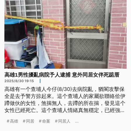
高雄1男性擾亂病院予人逮捕 意外同居女伴死踮厝
2025/8/30 19:15
|
高雄有一个查埔人今仔(8/30)去病院亂，猶閣攻擊保
全是去予警方掠起來。這个查埔人的家屬欲聯絡佮伊
蹛做伙的女性，煞揣無人，去蹛的所在揣，發見這个
女性已經死亡。這个查埔人情緒真無穩定，已經強制
送病院；這个女性死亡佮這个查埔人敢有牽連？愛閣
高雄
同居
命案
同居人
...
調查理清。