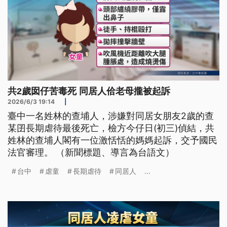
共2歲囡仔苦毒死 同居人佮老母攏被起訴
2026/6/3 19:14
|
臺中一名姓林的查埔人，涉嫌對同居女朋友2歲的查
某囝長期虐待最後死亡，檢方今仔日(初三)偵結，共
姓林的查埔人閣有一位激恬恬的媽媽起訴，交予國民
法官審理。 （新聞標題、導言為台語文）
台中
虐童
長期虐待
同居人
...