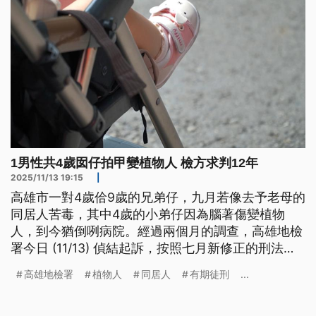
1男性共4歲囡仔拍甲變植物人 檢方求判12年
2025/11/13 19:15
|
高雄市一對4歲佮9歲的兄弟仔，九月若像去予老母的
同居人苦毒，其中4歲的小弟仔因為腦著傷變植物
人，到今猶倒咧病院。經過兩個月的調查，高雄地檢
署今日 (11/13) 偵結起訴，按照七月新修正的刑法
286條，對苦毒囡仔的這个姓鄭的查埔人，求判重刑
高雄地檢署
植物人
同居人
有期徒刑
...
12年，這也是全國頭一个用新法的案件。（新聞標
題、導言及內文皆為台語文）