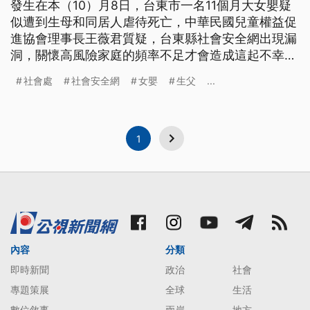
發生在本（10）月8日，台東市一名11個月大女嬰疑
似遭到生母和同居人虐待死亡，中華民國兒童權益促
進協會理事長王薇君質疑，台東縣社會安全網出現漏
洞，關懷高風險家庭的頻率不足才會造成這起不幸事
件。台東縣社會處表示，生母帶回女嬰照顧已事先做
社會處
社會安全網
女嬰
生父
...
過評估，也依規定訪視，會再檢討加強。
1
內容
分類
即時新聞
政治
社會
專題策展
全球
生活
數位敘事
兩岸
地方