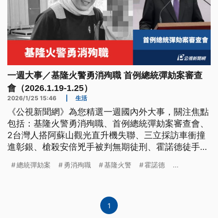
一週大事／基隆火警勇消殉職 首例總統彈劾案審查
會（2026.1.19-1.25）
2026/1/25 15:46
|
生活
《公視新聞網》為您精選一週國內外大事，關注焦點
包括：基隆火警勇消殉職、首例總統彈劾案審查會、
2台灣人搭阿蘇山觀光直升機失聯、三立採訪車衝撞
進彰銀、槍殺安倍兇手被判無期徒刑、霍諾德徒手攀
登101。
總統彈劾案
勇消殉職
基隆火警
霍諾德
...
1