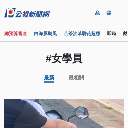
總預算審查
白海豚颱風
苦茶油苯駢芘超標
即時
熱
#女學員
最新
最相關