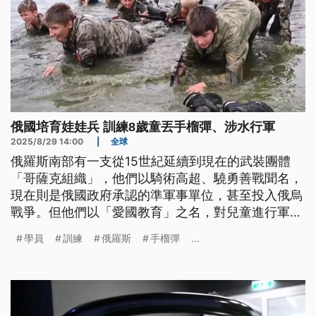
俄國培育娃娃兵 訓練8歲童丟手榴彈、涉水行軍
2025/8/29 14:00
|
全球
俄羅斯南部有一支從15世紀延續到現在的武裝團體
「哥薩克組織」，他們以騎術高超、驍勇善戰聞名，
現在則是俄國政府承認的準軍事單位，甚至投入俄烏
戰爭。但他們以「愛國教育」之名，對兒童進行軍事
訓練，也引發諸多外界批評。
學員
訓練
俄羅斯
手榴彈
...