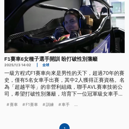
F1賽車6女種子選手開訓 盼打破性別藩籬
2025/1/3 14:02
|
全球
一級方程式F1賽車向來是男性的天下，超過70年的賽
史，僅有5名女車手出賽，其中2人獲得正賽資格。名
為「超越平等」的非營利組織，聯手AVL賽車技術公
司，希望打破性別藩籬，培育下一位冠軍級女車手。
6名經過嚴格選拔的13至14歲年輕女學員，在奧地利
賽車
F1賽車
訓練
車手
...
訓練營，參加為期1年的全面訓練。
1