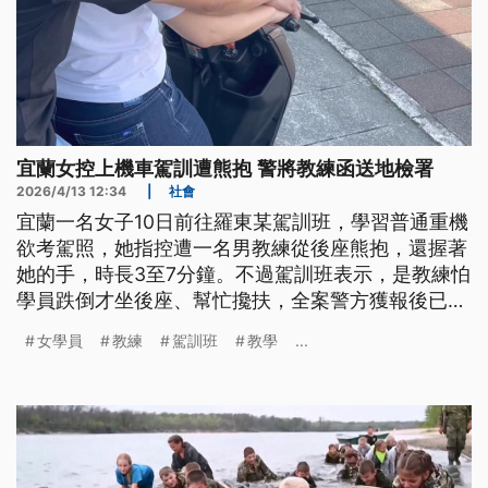
宜蘭女控上機車駕訓遭熊抱 警將教練函送地檢署
2026/4/13 12:34
|
社會
宜蘭一名女子10日前往羅東某駕訓班，學習普通重機
欲考駕照，她指控遭一名男教練從後座熊抱，還握著
她的手，時長3至7分鐘。不過駕訓班表示，是教練怕
學員跌倒才坐後座、幫忙攙扶，全案警方獲報後已將
教練函送地檢署偵辦。
女學員
教練
駕訓班
教學
...