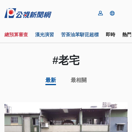
總預算審查
漢光演習
苦茶油苯駢芘超標
即時
熱門
#老宅
最新
最相關