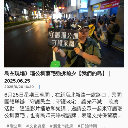
流程繁瑣及物理環境限制等多重阻礙。如何在資源有
限的情況下，確保補助能精準進入最需要的社區，並
逐步建立長期修繕文化，將是台灣實現「人屋共老」
願景的關鍵 。
島在現場》瑠公圳蔡宅強拆前夕【我們的島】｜
2025.06.25
2025/6/26 16:20
|
6月25日星期三晚間，在新店北新路一處路口，民間
團體舉辦「守護民主，守護老宅，讓光不滅」 晚會
活動，透過影片播放和短講，邀請公眾一起來守護瑠
公圳蔡宅，也有民眾高舉標語牌，表達支持保留蔡宅
的想法....
瑠公圳
文化資產
新北市政府
日治時期
...