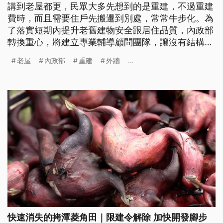
講到老屋都更，民眾大多先想到的是重建，不過重建
費時，而且需要住戶先搬遷到別處，常常牛步化。為
了落實短期內提升老舊建物安全跟居住品質，內政部
轉換重心，將建立專業輔導顧問團隊，讓沒有結構安
全疑慮的老屋可以改成加強整建維護，包含補助管線
老屋
內政部
重建
外牆
...
修繕、外牆拉皮、增建電梯等，讓老宅合理延壽。
快速消失的拷潭菱角田｜限建令解除 加快開發腳步