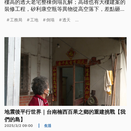
樓高的透天老宅整棟倒塌瓦解；高雄也有大樓建案的
裝修工程，矽利康空瓶等異物從高空落下，差點砸中
路過的機車騎士。兩處工地經會勘，都被當地工務局
工務局
工地
倒塌
透天
...
認定違反《建築法》裁罰9萬，並勒令停工改善。
地震後平行世界｜台南楠西百果之鄉的重建挑戰【我
們的島】
2025/3/2 09:00
|
生活