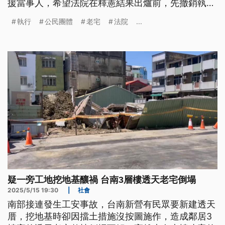
援當事人，希望法院在釋憲結果出爐前，先撤銷執行
命令。對此，北院強調，一旦收到書狀，會依法處
執行
公民團體
老宅
法院
...
理。
疑一旁工地挖地基釀禍 台南3層樓透天老宅倒塌
2025/5/15 19:30
|
社會
南部接連發生工安事故，台南新營有民眾要新建透天
厝，挖地基時卻因擋土措施沒按圖施作，造成鄰居3