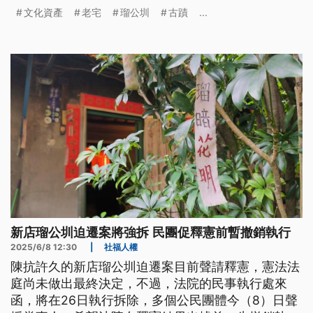
審議，評估是否登錄為古蹟。對此北院表示，將暫緩
文化資產
老宅
瑠公圳
古蹟
...
執行拆除。
新店瑠公圳迫遷案將強拆 民團促釋憲前暫撤銷執行
2025/6/8 12:30
|
社福人權
陳抗許久的新店瑠公圳迫遷案目前聲請釋憲，憲法法
庭尚未做出最終決定，不過，法院的民事執行處來
函，將在26日執行拆除，多個公民團體今（8）日聲