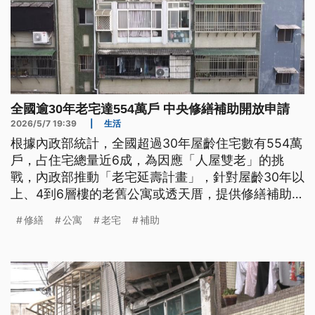
全國逾30年老宅達554萬戶 中央修繕補助開放申請
2026/5/7 19:39
|
生活
根據內政部統計，全國超過30年屋齡住宅數有554萬
戶，占住宅總量近6成，為因應「人屋雙老」的挑
戰，內政部推動「老宅延壽計畫」，針對屋齡30年以
上、4到6層樓的老舊公寓或透天厝，提供修繕補助，
包括外牆拉皮、防水工程、增設電梯等，從本（5）
修繕
公寓
老宅
補助
月起開放申請，到明（2027）年12月31日為止。