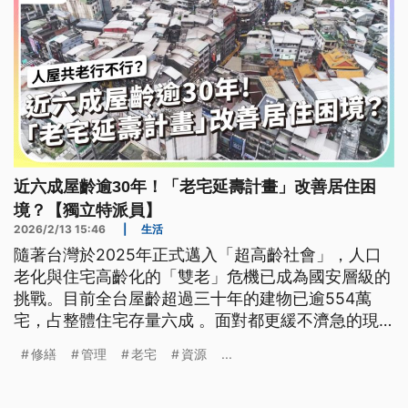
近六成屋齡逾30年！「老宅延壽計畫」改善居住困
境？【獨立特派員】
2026/2/13 15:46
|
生活
隨著台灣於2025年正式邁入「超高齡社會」，人口
老化與住宅高齡化的「雙老」危機已成為國安層級的
挑戰。目前全台屋齡超過三十年的建物已逾554萬
宅，占整體住宅存量六成 。面對都更緩不濟急的現
實，內政部推出「老宅延壽機能復新計畫」，試圖將
修繕
管理
老宅
資源
...
政策重心由傳統的「拆除重建」轉向「整建維護」，
透過修繕補助改善居住安全 。然而，這項政策在實
際執行層面上，仍面臨基層社區管理組織缺失、行政