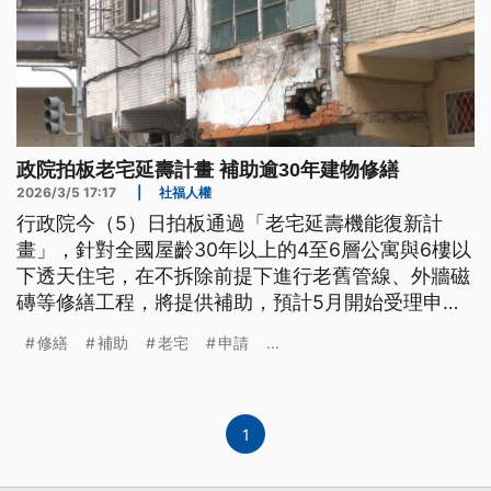
政院拍板老宅延壽計畫 補助逾30年建物修繕
2026/3/5 17:17
|
社福人權
行政院今（5）日拍板通過「老宅延壽機能復新計
畫」，針對全國屋齡30年以上的4至6層公寓與6樓以
下透天住宅，在不拆除前提下進行老舊管線、外牆磁
磚等修繕工程，將提供補助，預計5月開始受理申
請。政院說明，補助項目以公共空間修繕為主，補助
修繕
補助
老宅
申請
...
金額以實際修繕費65%為限。
1