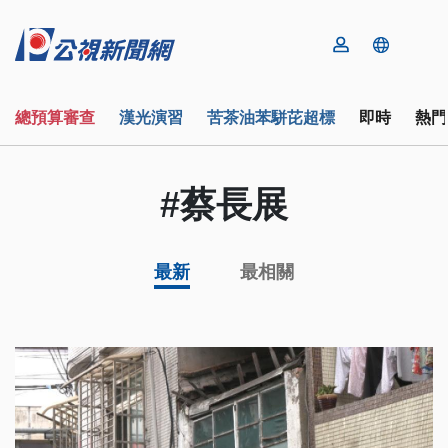
總預算審查
漢光演習
苦茶油苯駢芘超標
即時
熱門
#蔡長展
最新
最相關