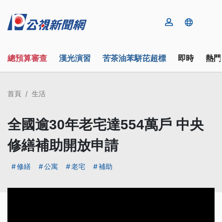
總預算審查
漢光演習
苦茶油苯駢芘超標
即時
熱門
首頁
生活
全國逾30年老宅達554萬戶 中央
修繕補助開放申請
修繕
公寓
老宅
補助