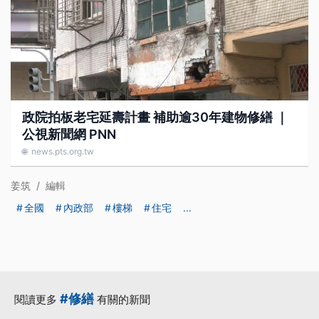
政院拍板老宅延壽計畫 補助逾30年建物修繕 ｜
公視新聞網 PNN
🌐
news.pts.org.tw
姜筑
/
編輯
全國
內政部
樓梯
住宅
...
#修繕
閱讀更多
有關的新聞