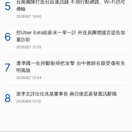
台南團隊打造社區通訊鏈 不用行動網路、Wi-Fi仍可
5
傳輸
2026/8/7 19:40
控Uber Eats給薪未一單一計 外送員團體揚言提告加
6
重詐欺
2026/8/7 12:35
遭準國一生持斷裂掃把攻擊 台中教師右眼受傷有失
7
明風險
2026/8/7 12:34
派李文詳出任兆基董事長 兩日後宏碁發重訊辭職
8
2026/8/8 12:10