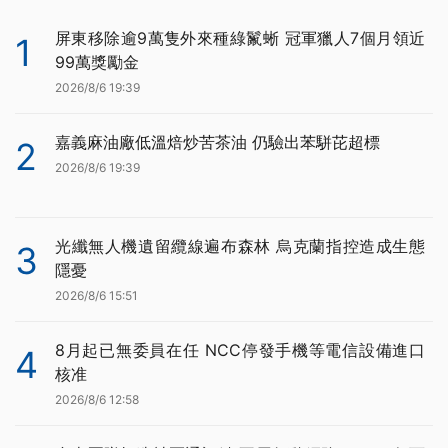
屏東移除逾9萬隻外來種綠鬣蜥 冠軍獵人7個月領近
1
99萬獎勵金
2026/8/6 19:39
嘉義麻油廠低溫焙炒苦茶油 仍驗出苯駢芘超標
2
2026/8/6 19:39
光纖無人機遺留纜線遍布森林 烏克蘭指控造成生態
3
隱憂
2026/8/6 15:51
8月起已無委員在任 NCC停發手機等電信設備進口
4
核准
2026/8/6 12:58