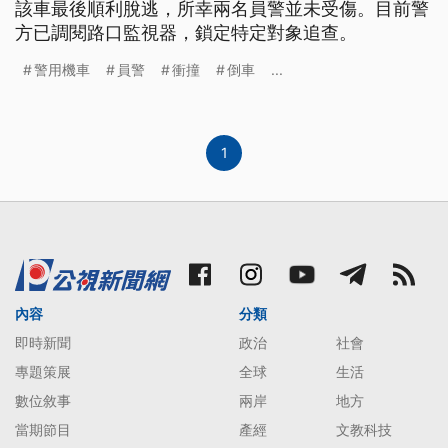
該車最後順利脫逃，所幸兩名員警並未受傷。目前警
方已調閱路口監視器，鎖定特定對象追查。
警用機車
員警
衝撞
倒車
...
1
內容
分類
即時新聞
政治
社會
專題策展
全球
生活
數位敘事
兩岸
地方
當期節目
產經
文教科技