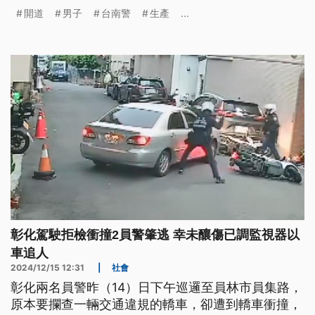
後生產，母子均安。
開道
男子
台南警
生產
...
彰化駕駛拒檢衝撞2員警肇逃 幸未釀傷已調監視器以
車追人
2024/12/15 12:31
|
社會
彰化兩名員警昨（14）日下午巡邏至員林市員集路，
原本要攔查一輛交通違規的轎車，卻遭到轎車衝撞，