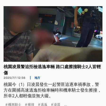
桃園凌晨警追拒檢逃逸車輛 路口處擦撞騎士2人皆輕
傷
2025/7/1 12:56
|
地方
桃園今（1）日凌晨發生一起警匪追逐車禍事故，警
方在圍捕高速逃逸拒檢車輛時和機車騎士發生擦撞，
所幸2人都輕傷並無大礙。
機車騎士
擦撞
逃逸
凌晨
...