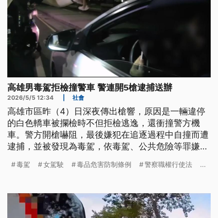
高雄男毒駕拒檢撞警車 警連開5槍逮捕送辦
2026/5/5 12:34
|
社會
高雄市區昨（4）日深夜傳出槍響，原因是一輛違停
的白色轎車被攔檢時不但拒檢逃逸，還衝撞警方機
車。警方開槍嚇阻，最後嫌犯在追逐過程中自撞而遭
逮捕，並被發現為毒駕，依毒駕、公共危險等罪嫌移
送偵辦。毒駕頻傳，彰化同一天也傳出毒駕事故奪走
毒駕
女駕駛
毒品危害防制條例
警察職權行使法
...
2命；警政署表示會持續強力執法，並推動包含提高
罰則、連坐罰等修法，希望強化嚇阻作用。