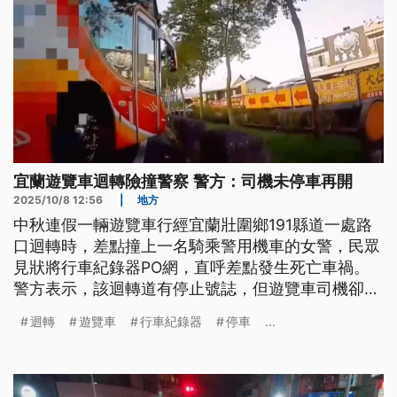
宜蘭遊覽車迴轉險撞警察 警方：司機未停車再開
2025/10/8 12:56
|
地方
中秋連假一輛遊覽車行經宜蘭壯圍鄉191縣道一處路
口迴轉時，差點撞上一名騎乘警用機車的女警，民眾
見狀將行車紀錄器PO網，直呼差點發生死亡車禍。
警方表示，該迴轉道有停止號誌，但遊覽車司機卻未
依標示先停車再開，恐違反《道交條例》，會通知駕
迴轉
遊覽車
行車紀錄器
停車
...
駛到案。