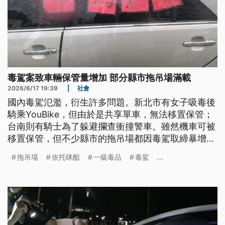
毒駕案致車輛保管量增加 部分縣市拖吊場滿載
2026/6/17 19:39
|
社會
國內毒駕氾濫，衍生許多問題。新北市有女子吸毒後
騎乘YouBike，但由於是共享單車，無法移置保管；
台南則有騎士為了躲避攔查衝撞警車。雖然機車可被
移置保管，但不少縣市的拖吊場都因毒駕取締暴增，
幾乎沒有空位，甚至還有車輛被暫放在警用車格。眼
拖吊場
依托咪酯
一級毒品
毒駕
...
見毒駕氾濫，大部分都跟喪屍毒品依托咪酯有關，去
（2025）年底才剛被提升成二級毒品，法務部今
（17）日開完毒審會後，決議將它再升級到第一級毒
品，未來若有販賣等行為，最重可判死刑。