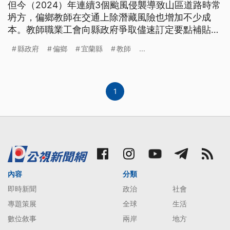
但今（2024）年連續3個颱風侵襲導致山區道路時常
坍方，偏鄉教師在交通上除潛藏風險也增加不少成
本。教師職業工會向縣政府爭取儘速訂定要點補貼交
通費，縣政府表示會視財政狀況及外縣市做法研議。
縣政府
偏鄉
宜蘭縣
教師
...
1
內容
分類
即時新聞
政治
社會
專題策展
全球
生活
數位敘事
兩岸
地方