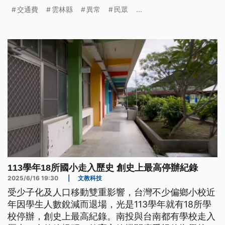
鄉地區交通不便民眾癌篩陽追率，即早治療提高存活
交通費
雲林縣
異常
民眾
...
率。
113學年18所國小走入歷史 創史上最高停辦紀錄
2025/6/16 19:30
|
文教科技
受少子化及人口移動雙重影響，台灣不少偏鄉小校近
年因學生人數銳減而退場，光是113學年就有18所學
校停辦，創史上最高紀錄。南投與台南都有學校走入