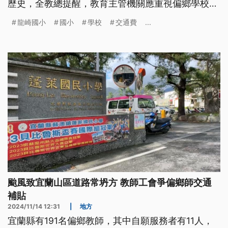
歷史，全教總提醒，教育主管機關應重視偏鄉學校資
源整合，也應該將保障學生學習權益，與提供良好學
龍崎國小
國小
學校
交通費
...
習環境列為首要考量。
颱風致宜蘭山區道路常坍方 教師工會爭偏鄉師交通
補貼
2024/11/14 12:31
|
地方
宜蘭縣有191名偏鄉教師，其中自願服務者有11人，