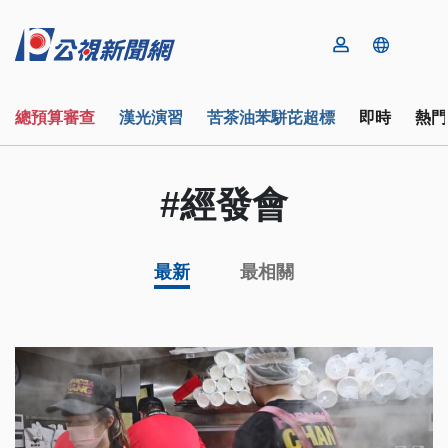
總預算審查
漢光演習
苦茶油苯駢芘超標
即時
熱門
#經發會
最新
最相關