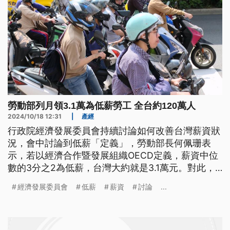
勞動部列月領3.1萬為低薪勞工 全台約120萬人
2024/10/18 12:31
|
產經
行政院經濟發展委員會持續討論如何改善台灣薪資狀
況，會中討論到低薪「定義」，勞動部長何佩珊表
示，若以經濟合作暨發展組織OECD定義，薪資中位
數的3分之2為低薪，台灣大約就是3.1萬元。對此，
行政院長卓榮泰週五（18日）上午回應，政府是在討
經濟發展委員會
低薪
薪資
討論
...
論「如何解決薪資問題」，最快下週再開經發會找解
方。