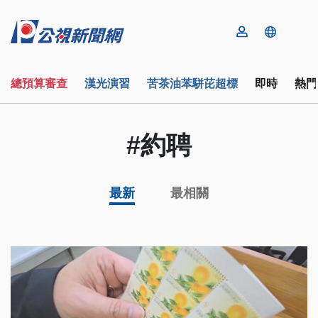
總預算審查
漢光演習
苦茶油苯駢芘超標
即時
熱門
#約聘
最新
最相關