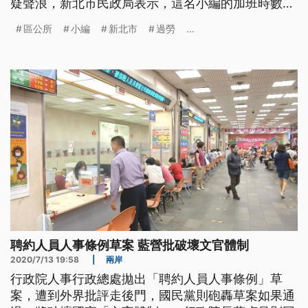
疑聲浪，新北市民政局表示，這名小編的加班時數每
個月大約是70到80小時，但因為是約聘僱的公務
區公所
小編
新北市
過勞
...
員，沒有受勞基法的七休一規範。而勞工局也說明，
會協助此案申請職業病認定。 新北市金山區公所小
編陳嘉緯疑似過勞往生，13日家屬舉辦告別式，陳爸
爸準備了陳情書，在公祭前遞給新
聘約人員人事條例草案 藍營批破壞文官體制
2020/7/13 19:58
|
兩岸
行政院人事行政總處拋出「聘約人員人事條例」草
案，遭到外界批評走後門，國民黨則砲轟草案如果通