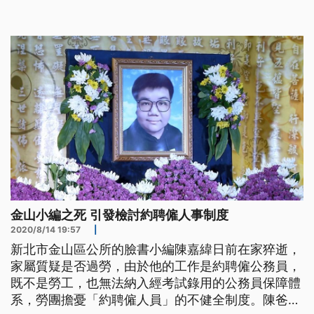
的陳嘉緯。 打開金山區公所臉書粉專，紀錄著大大
小小的活動點滴，但發文時間經常在晚上6、7點之
後，這份工作原本都是所內約聘僱員工陳嘉緯負責，
他一個人身兼媒體組長、臉書小編、
金山小編之死 引發檢討約聘僱人事制度
2020/8/14 19:57
|
新北市金山區公所的臉書小編陳嘉緯日前在家猝逝，
家屬質疑是否過勞，由於他的工作是約聘僱公務員，
既不是勞工，也無法納入經考試錄用的公務員保障體
系，勞團擔憂「約聘僱人員」的不健全制度。陳爸爸