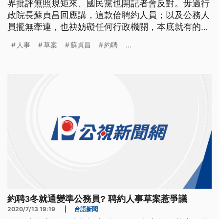
界批評無照規矩來、國民黨也開記者會反對。毋過行
政院長蘇貞昌回應講，這款佮聘約人員；以及公務人
員攏無牽連，也袂妨礙任何行政機關，本底就有的聘
請人員的法制。 行政院人事行政總處拋出「聘約人
人事
草案
蘇貞昌
約聘
...
員人事條例」草案，未來只要在政府機關約聘滿3
年，就能擔任或兼任研究等有職稱職等的職務，成為
準公務員，引發爭議，立法院國民黨團13號上午，大
動作召開記者會強力反對，砲轟草
約聘3冬就通變準公務員? 聘約人事草案惹爭議
2020/7/13 19:19
|
台語新聞