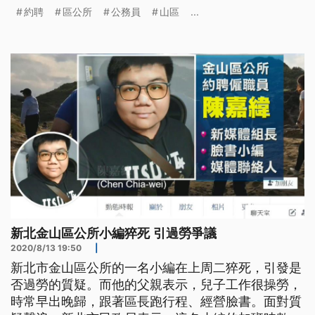
也呼籲，外界能正視問題，希望不要再有第二個過勞
約聘
區公所
公務員
山區
...
的陳嘉緯。 打開金山區公所臉書粉專，紀錄著大大
小小的活動點滴，但發文時間經常在晚上6、7點之
後，這份工作原本都是所內約聘僱員工陳嘉緯負責，
他一個人身兼媒體組長、臉書小編、
新北金山區公所小編猝死 引過勞爭議
2020/8/13 19:50
|
新北市金山區公所的一名小編在上周二猝死，引發是
否過勞的質疑。而他的父親表示，兒子工作很操勞，
時常早出晚歸，跟著區長跑行程、經營臉書。面對質