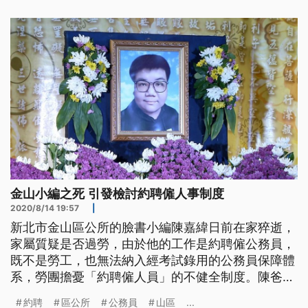
聯。小編之死受社會高度關注，年僅29歲的他，身兼
網路小編與新聞聯絡人，是否因為沒日沒夜工作過勞
猝死？三名監察委員申請自動調查
金山小編之死 引發檢討約聘僱人事制度
2020/8/14 19:57
|
新北市金山區公所的臉書小編陳嘉緯日前在家猝逝，
家屬質疑是否過勞，由於他的工作是約聘僱公務員，
既不是勞工，也無法納入經考試錄用的公務員保障體
系，勞團擔憂「約聘僱人員」的不健全制度。陳爸爸
也呼籲，外界能正視問題，希望不要再有第二個過勞
約聘
區公所
公務員
山區
...