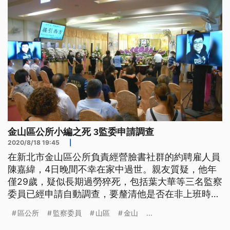
金山區公所小編之死 3監委申請調查
2020/8/18 19:45
|
在新北市金山區公所負責經營臉書社群的約聘雇人員
陳嘉緯，4日晚間不幸在家中過世。親友質疑，他年
僅29歲，疑似長期過勞猝死，包括葉大華等三名監察
委員已經申請自動調查，要釐清他是否在非上班時
間，受到首長不當指派？ 金山區公所約聘雇人員陳
區公所
監察委員
山區
金山
...
嘉緯的靈堂前，掛滿政治人物與各界送來的花籃與輓