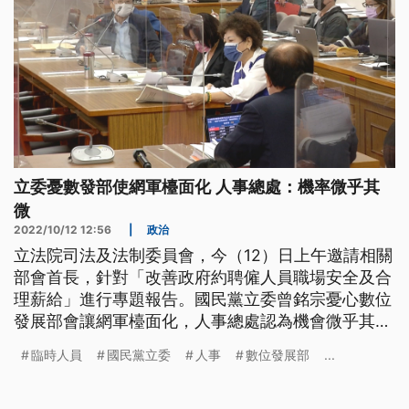
立委憂數發部使網軍檯面化 人事總處：機率微乎其
微
2022/10/12 12:56
|
政治
立法院司法及法制委員會，今（12）日上午邀請相關
部會首長，針對「改善政府約聘僱人員職場安全及合
理薪給」進行專題報告。國民黨立委曾銘宗憂心數位
發展部會讓網軍檯面化，人事總處認為機會微乎其
微；民進黨立委陳歐珀則指出，近幾年來行政機關臨
臨時人員
國民黨立委
人事
數位發展部
...
時人員增加太多。