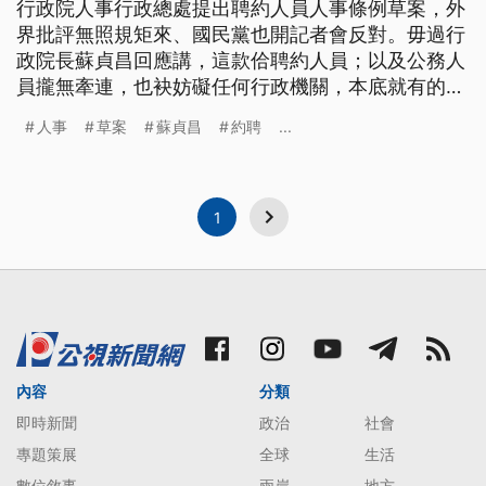
行政院人事行政總處提出聘約人員人事條例草案，外
界批評無照規矩來、國民黨也開記者會反對。毋過行
政院長蘇貞昌回應講，這款佮聘約人員；以及公務人
員攏無牽連，也袂妨礙任何行政機關，本底就有的聘
請人員的法制。 行政院人事行政總處拋出「聘約人
人事
草案
蘇貞昌
約聘
...
員人事條例」草案，未來只要在政府機關約聘滿3
年，就能擔任或兼任研究等有職稱職等的職務，成為
準公務員，引發爭議，立法院國民黨團13號上午，大
動作召開記者會強力反對，砲轟草
1
內容
分類
即時新聞
政治
社會
專題策展
全球
生活
數位敘事
兩岸
地方