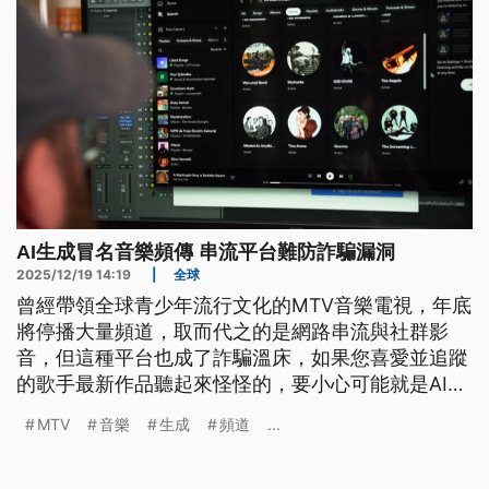
AI生成冒名音樂頻傳 串流平台難防詐騙漏洞
2025/12/19 14:19
|
全球
曾經帶領全球青少年流行文化的MTV音樂電視，年底
將停播大量頻道，取而代之的是網路串流與社群影
音，但這種平台也成了詐騙溫床，如果您喜愛並追蹤
的歌手最新作品聽起來怪怪的，要小心可能就是AI生
成的假作品。也因為欠缺認證機制，輕易就能上傳到
MTV
音樂
生成
頻道
...
串流平台，公然列在歌手本人的頁面，就靠這種無本
生意，賺播放流量與分紅。