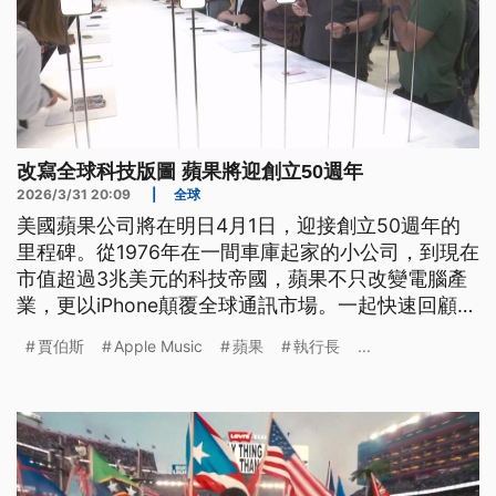
改寫全球科技版圖 蘋果將迎創立50週年
2026/3/31 20:09
|
全球
美國蘋果公司將在明日4月1日，迎接創立50週年的
里程碑。從1976年在一間車庫起家的小公司，到現在
市值超過3兆美元的科技帝國，蘋果不只改變電腦產
業，更以iPhone顛覆全球通訊市場。一起快速回顧這
一段「改變世界」的歷程。
賈伯斯
Apple Music
蘋果
執行長
...