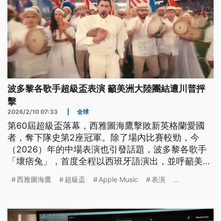
波多黎各歌手超級盃表演 籲美洲大陸團結遭川普抨
擊
2026/2/10 07:33
|
全球
第60屆超級盃落幕，西雅圖海鷹擊敗新英格蘭愛國
者，奪下隊史第2座冠軍。除了場內比賽較勁，今
（2026）年的中場表演也引發話題，波多黎各歌手
「壞痞兔」，首度全程以西班牙語演出，並呼籲美洲
大陸團結，獲得拉丁美洲政要讚賞。不過美國總統川
西雅圖海鷹
超級盃
Apple Music
表演
...
普重砲抨擊，是史上最糟的表演，保守派團體更同步
推出「另類中場秀」隔空打對台。