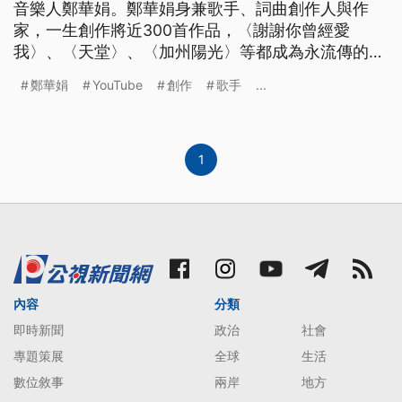
音樂人鄭華娟。鄭華娟身兼歌手、詞曲創作人與作
家，一生創作將近300首作品，〈謝謝你曾經愛
我〉、〈天堂〉、〈加州陽光〉等都成為永流傳的歌
曲，歌手萬芳也將在金曲舞台上重現鄭華娟的經典作
鄭華娟
YouTube
創作
歌手
...
品。
1
內容
分類
即時新聞
政治
社會
專題策展
全球
生活
數位敘事
兩岸
地方