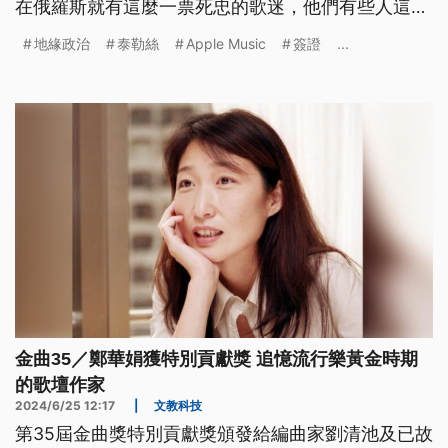
在俄羅斯就有這麼一票死忠的歌迷，他們有些人這個
夏天為了能親自參加泰勒絲的歐洲「時代巡迴演唱
地緣政治
泰勒絲
Apple Music
簽證
...
會」，背後所付出的心力與金錢，讓人大開眼界。
金曲35／鄭華娟獲特別貢獻獎 追憶流行樂黃金時期
的歌壇作家
2024/6/25 12:17
|
文教科技
第35屆金曲獎特別貢獻獎頒發給編曲家劉清池及已故