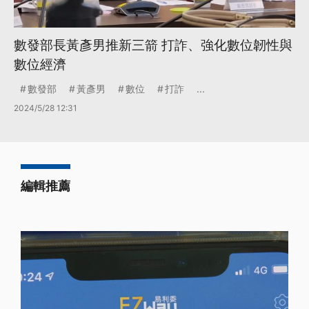
數發部長黃彥男推新三箭 打詐、強化數位韌性與
數位經濟
數發部
黃彥男
數位
打詐
...
2024/5/28 12:31
編輯推薦