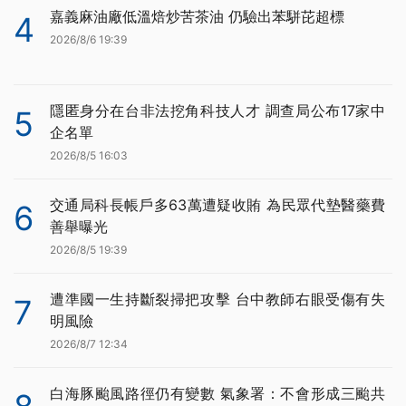
嘉義麻油廠低溫焙炒苦茶油 仍驗出苯駢芘超標
4
2026/8/6 19:39
隱匿身分在台非法挖角科技人才 調查局公布17家中
5
企名單
2026/8/5 16:03
交通局科長帳戶多63萬遭疑收賄 為民眾代墊醫藥費
6
善舉曝光
2026/8/5 19:39
遭準國一生持斷裂掃把攻擊 台中教師右眼受傷有失
7
明風險
2026/8/7 12:34
白海豚颱風路徑仍有變數 氣象署：不會形成三颱共