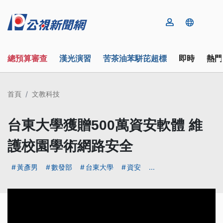
總預算審查
漢光演習
苦茶油苯駢芘超標
即時
熱門
首頁
文教科技
台東大學獲贈500萬資安軟體 維
護校園學術網路安全
黃彥男
數發部
台東大學
資安
...