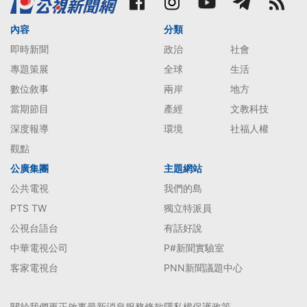
內容
分類
即時新聞
政治
社會
專題策展
全球
生活
數位敘事
兩岸
地方
當期節目
產經
文教科技
深度報導
環境
社福人權
觀點
公廣集團
主題網站
公共電視
我們的島
PTS TW
獨立特派員
公視台語台
有話好說
中華電視公司
P#新聞實驗室
客家電視台
PNN新聞議題中心
關於我們
更正啟事
最新消息
服務條款
隱私權保護政策