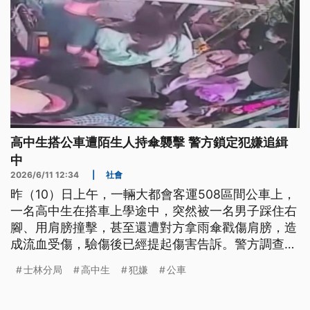
高中生搭公車遭陌生人持傘襲擊 警方鎖定犯嫌追緝
中
2026/6/11 12:34
|
社會
昨（10）日上午，一輛大都會客運508區間公車上，
一名高中生在搭車上學途中，突然被一名男子踩住右
腳、用肩膀撞擊，甚至還遭對方拿雨傘戳傷肩膀，造
成流血受傷，驗傷後已經提起傷害告訴。警方調查兩
人互不認識，事前沒有交談或糾紛，但目前仍在追緝
士林分局
高中生
犯嫌
公車
男子到案，釐清犯案動機。