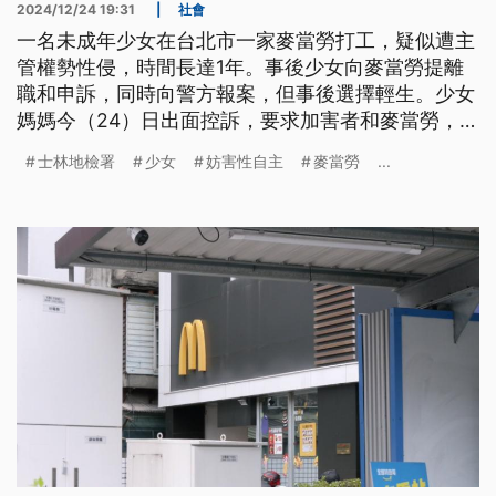
2024/12/24 19:31
|
社會
一名未成年少女在台北市一家麥當勞打工，疑似遭主
管權勢性侵，時間長達1年。事後少女向麥當勞提離
職和申訴，同時向警方報案，但事後選擇輕生。少女
媽媽今（24）日出面控訴，要求加害者和麥當勞，除
了道歉還要精神賠償。士林地檢署表示，全案積極偵
士林地檢署
少女
妨害性自主
麥當勞
...
辦中，至於雇主義務部份，北市勞動局要求麥當勞限
期12月27日回覆。麥當勞回應，向家屬表達哀悼和慰
問，會全力配合執法單位調查。