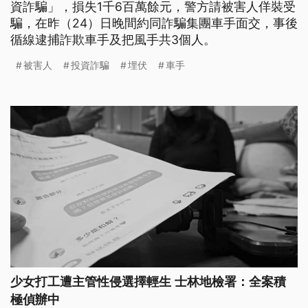
資詐騙」，損失1千6百萬餘元，警方請被害人佯裝受
騙，在昨（24）日晚間約同詐騙集團車手面交，事後
循線逮捕詐欺車手及把風手共3個人。
被害人
投資詐騙
埋伏
車手
少女打工遭主管性侵選擇輕生 士林地檢署：全案積
極偵辦中