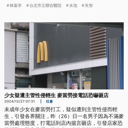
林葉亭
台北市立聯合醫院
水池
失智
少女疑遭主管性侵輕生 麥當勞接電話恐嚇砸店
2024/12/27 07:31
|
社會
未成年少女在麥當勞打工，疑似遭到主管性侵而輕
生，引發各界關注，昨（26）日一名男子因為不滿麥
當勞處理態度，打電話到店內揚言砸店，引發店家恐