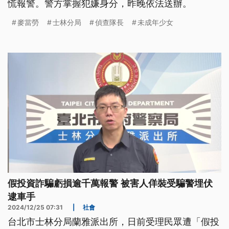
慌報警。警方掌握犯嫌身分，昨晚依法送辦。
麥當勞
士林分局
偵查隊長
未成年少女
假投資詐騙虧損逾千萬報警 被害人佯裝受騙警埋伏
逮車手
2024/12/25 07:31
|
社會
台北市士林分局蘭雅派出所，日前受理民眾遭「假投