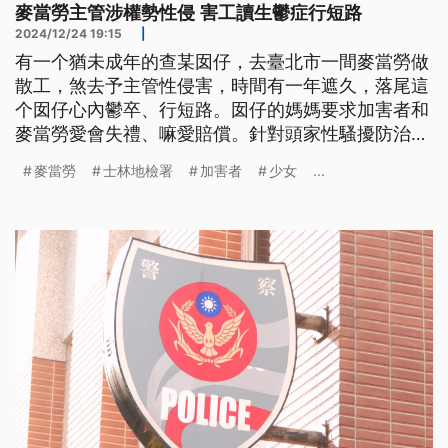
麥當勞主管涉權勢性侵 害工讀生鬱症行短路
2024/12/24 19:15
|
有一个猶未成年的查某囡仔，去臺北市一間麥當勞做
散工，煞去予主管性侵害，時間有一年遮久，落尾這
个囡仔心內鬱卒、行短路。囡仔的媽媽要求加害者和
麥當勞愛會失禮、嘛愛賠償。針對頭家性騷擾防治義
務，勞動局要求麥當勞12/27進前做出回應。（這條
麥當勞
士林地檢署
加害者
少女
...
新聞標題、前言是臺語文。）