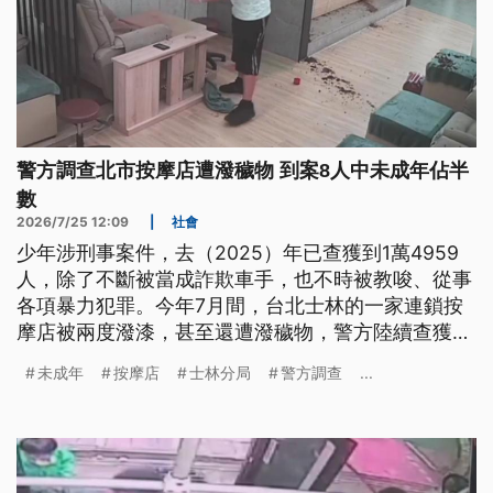
警方調查北市按摩店遭潑穢物 到案8人中未成年佔半
數
2026/7/25 12:09
|
社會
少年涉刑事案件，去（2025）年已查獲到1萬4959
人，除了不斷被當成詐欺車手，也不時被教唆、從事
各項暴力犯罪。今年7月間，台北士林的一家連鎖按
摩店被兩度潑漆，甚至還遭潑穢物，警方陸續查獲8
人到案；其中少年犯就佔一半，年僅15、16歲，都是
未成年
按摩店
士林分局
警方調查
...
被教唆到第一線犯案。