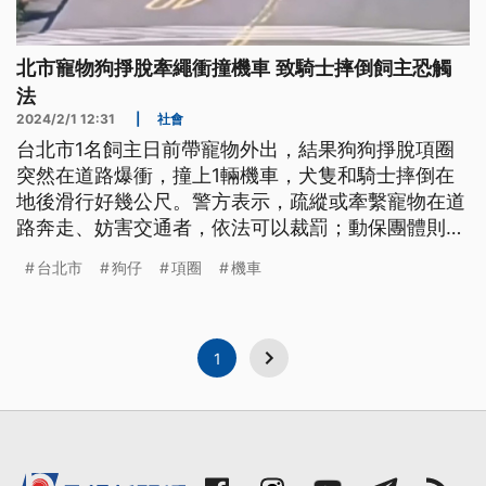
北市寵物狗掙脫牽繩衝撞機車 致騎士摔倒飼主恐觸
法
2024/2/1 12:31
|
社會
台北市1名飼主日前帶寵物外出，結果狗狗掙脫項圈
突然在道路爆衝，撞上1輛機車，犬隻和騎士摔倒在
地後滑行好幾公尺。警方表示，疏縱或牽繫寵物在道
路奔走、妨害交通者，依法可以裁罰；動保團體則指
出，相較項圈牽繩，使用胸背式牽繩能夠更安全。
台北市
狗仔
項圈
機車
1