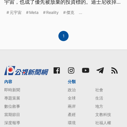
宇宙，也成了優先被放棄的投資標的。迪士尼收掉元
宇宙部門，微軟也關閉VR社交平台，此外，把臉書
元宇宙
Meta
Reality
傑克
...
改名為Ｍeta的祖克柏也揮別元宇宙，轉向AI人工智
慧。公視國際記者曾淯菁在矽谷專訪9年前被臉書以
20億美元「天價」，收購VR遊戲頭盔公司奧庫路斯
Oculus的共同創辦人傑克麥考利，曾經被電競高手奉
1
為英雄的麥考利，如何解讀元宇宙是不是還有未來？
內容
分類
即時新聞
政治
社會
專題策展
全球
生活
數位敘事
兩岸
地方
當期節目
產經
文教科技
深度報導
環境
社福人權