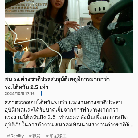
พบ รง.ต่างชาติประสบอุบัติเหตุพิการมากกว่า
รง.ไต้หวัน 2.5 เท่า
2024/10/8 17:16
|
สภาตรวจสอบไต้หวันพบว่า แรงงานต่างชาติประสบ
อุบัติเหตุและได้รับบาดเจ็บจากการทำงานมากกว่า
แรงงานไต้หวันถึง 2.5 เท่านะคะ ดังนั้นเพื่อลดการเกิด
อุบัติภัยในการทำงาน สมาคมพัฒนาแรงงานต่างชาติจึง
จะนำเทคโนโลยี VR
Reality
職災
印尼移工