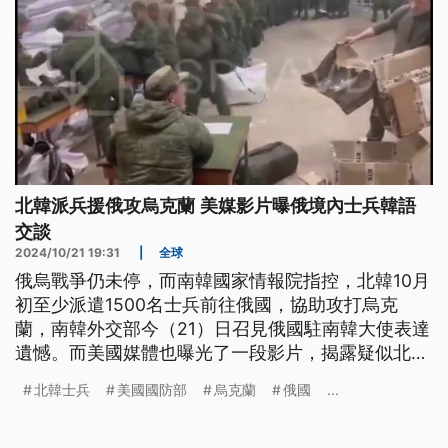
北韓派兵援俄攻烏克蘭 美媒影片曝俄境內士兵韓語
交談
2024/10/21 19:31
|
全球
俄烏戰爭仍未停，而南韓國家情報院指控，北韓10月
初至少派遣1500名士兵前往俄國，協助攻打烏克
蘭，南韓外交部今（21）日召見俄國駐南韓大使表達
遺憾。而美國媒體也曝光了一段影片，揭露疑似北韓
的士兵正在俄國的訓練場內，排隊領取服裝跟裝備的
北韓士兵
美國國防部
烏克蘭
俄國
...
畫面，而美國國防部長則表示，如果此事為真，將令
人擔憂。