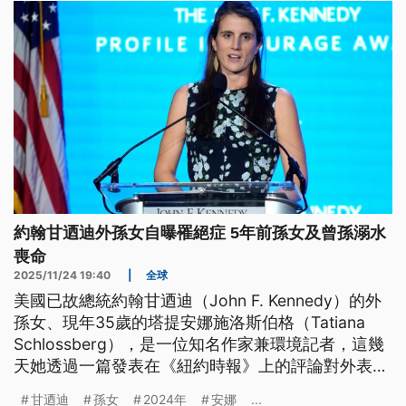
約翰甘迺迪外孫女自曝罹絕症 5年前孫女及曾孫溺水
喪命
2025/11/24 19:40
|
全球
美國已故總統約翰甘迺迪（John F. Kennedy）的外
孫女、現年35歲的塔提安娜施洛斯伯格（Tatiana
Schlossberg），是一位知名作家兼環境記者，這幾
天她透過一篇發表在《紐約時報》上的評論對外表
示，自己罹患了急性骨髓性白血病，醫生甚至說她的
甘迺迪
孫女
2024年
安娜
...