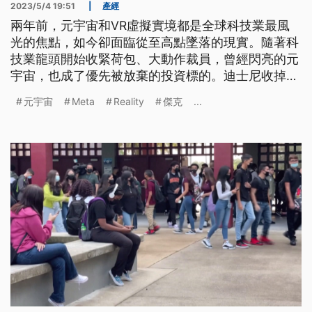
2023/5/4 19:51
|
產經
兩年前，元宇宙和VR虛擬實境都是全球科技業最風
光的焦點，如今卻面臨從至高點墜落的現實。隨著科
技業龍頭開始收緊荷包、大動作裁員，曾經閃亮的元
宇宙，也成了優先被放棄的投資標的。迪士尼收掉元
宇宙部門，微軟也關閉VR社交平台，此外，把臉書
元宇宙
Meta
Reality
傑克
...
改名為Ｍeta的祖克柏也揮別元宇宙，轉向AI人工智
慧。公視國際記者曾淯菁在矽谷專訪9年前被臉書以
20億美元「天價」，收購VR遊戲頭盔公司奧庫路斯
Oculus的共同創辦人傑克麥考利，曾經被電競高手奉
為英雄的麥考利，如何解讀元宇宙是不是還有未來？