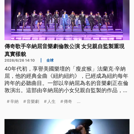
傳奇歌手辛納屈音樂劇倫敦公演 女兒親自監製重現
真實樣貌
2026/6/26 14:10
|
全球
40年代初，享譽美國樂壇的「瘦皮猴」法蘭克·辛納
屈，他的經典金曲《紐約紐約》，已經成為紐約每年
跨年的必聽曲目。一部以辛納屈為名的音樂劇正在倫
敦演出。這部由辛納屈的小女兒親自監製的作品，揭
露辛納屈的感情生活，以及早年事業跌入谷底又東山
辛納
音樂劇
人生
傳奇
...
再起的傳奇歷程。劇組希望透過音樂劇完整呈現真實
的辛納屈，將20世紀美國娛樂黃金年代的記憶傳承下
去。