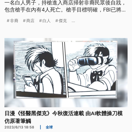
一名白人男子，持槍進入商店掃射非裔民眾後自戕，
包含槍手在內有4人死亡。槍手目標明確，FBI已將此
案朝「種族主義仇恨犯罪」方向調查。
非裔
商店
白人
傑克
...
日漫《怪醫黑傑克》今秋復活連載 由AI軟體操刀模
仿原著筆觸
2023/6/13 18:58
|
全球