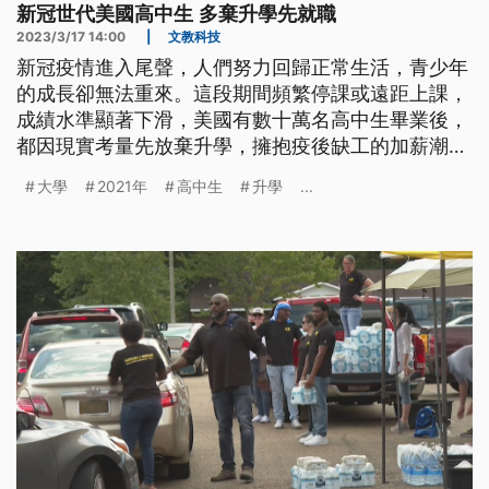
新冠世代美國高中生 多棄升學先就職
2023/3/17 14:00
|
文教科技
新冠疫情進入尾聲，人們努力回歸正常生活，青少年
的成長卻無法重來。這段期間頻繁停課或遠距上課，
成績水準顯著下滑，美國有數十萬名高中生畢業後，
都因現實考量先放棄升學，擁抱疫後缺工的加薪潮，
或走技職學徒之路。成績好的一群也因為昂貴的大學
大學
2021年
高中生
升學
...
學費而卻步，整個世代發展出現變化，城鄉與種族差
距也更明顯。