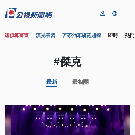
總預算審查
漢光演習
苦茶油苯駢芘超標
即時
熱門
#傑克
最新
最相關