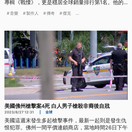
專輯《戰慄》，更是穩居全球銷量排行第1名。他的
過世，對於全球樂迷和其他音樂人來說，無疑是一大
音樂
製作人
傳奇
傑克
...
損失。
美國佛州槍擊案4死 白人男子槍殺非裔後自戕
2023/8/27 12:31
|
全球
美國這週末發生多起槍擊事件，最新一起則是發生仇
恨犯罪。佛州一間平價連鎖商店，當地時間26日下午