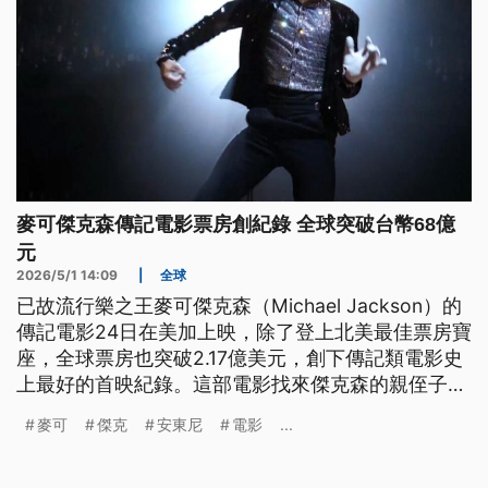
麥可傑克森傳記電影票房創紀錄 全球突破台幣68億
元
2026/5/1 14:09
|
全球
已故流行樂之王麥可傑克森（Michael Jackson）的
傳記電影24日在美加上映，除了登上北美最佳票房寶
座，全球票房也突破2.17億美元，創下傳記類電影史
上最好的首映紀錄。這部電影找來傑克森的親侄子主
演，觀眾一看都不約而同大喊「簡直像同一個模子刻
麥可
傑克
安東尼
電影
...
出來的」。但這部觀眾叫好的電影，影評人卻給予流
於表面的評論，原因是它避開了不當性行為指控。