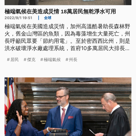
極端氣候在美造成災情 18萬居民無乾淨水可用
2022/9/1 19:51
|
全球
極端氣候在美國造成災情，加州高溫酷暑助長森林野
火，舊金山灣區的魚類，因為毒藻增生大量死亡，州
長呼籲民眾要「節約用電」。至於密西西比州，則是
洪水破壞淨水廠處理系統，首府10多萬居民大排長龍
等水喝。
居民
傑克
極端氣候
州長