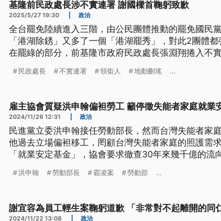
基隆前民政處長涉不實連署 謝國樑首鞠躬致歉
2025/5/27 19:30
|
政治
全台罷免陸續進入三階，由公民團體推動的罷免國民
「港湖除銹」又多了一個「港湖罷秀」，對此2團體都
在罷綠的部分，前基隆市政府民政處長張淵翔捲入不
（27）日首度鞠躬道歉，表示督導不周，等案件正式
民政處長
不實連署
領銜人
地動刪瑤
...
達。
雇主協會質疑洪申翰偏袒勞工 籲停徵失能者家庭就業
2024/11/26 12:31
|
政治
民進黨立委洪申翰接任勞動部長，然而台灣失能者家
他過去立場偏袒移工，罔顧台灣失能者家庭的照護需
「就業安定基金」，協會要求徹查30年來幾千億的流
家庭徵收每個月2000元的就業安定費。
洪申翰
勞動部長
霸凌案
勞動部
...
謝宜容為員工輕生案鞠躬道歉 「非常對不起離開的同
2024/11/22 13:08
|
政治