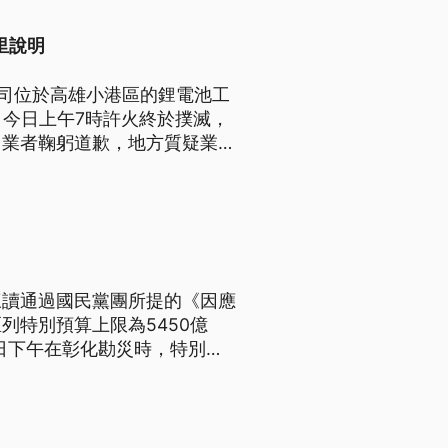
里說明
公司位於高雄小港區的鋰電池工
。今日上午7時許火終於撲滅，
中業者鞠躬道歉，地方質疑業者
廠，業者表示會向鄰里後續改善
三讀通過國民黨團所提的《因應
列特別預算上限為5450億
1日下午在彰化勘災時，特別兩
刪除。