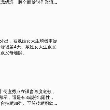
辨識錯誤，將全面檢討作業流
。
車外出，被戴姓女大生騎機車從
發後第4天，戴姓女大生跟父
就跟父母離開。
市長盧秀燕在議會再度道歉，
顯示，還是有3處驗出陽性，
控會持續加強。至於後續廚餘處
應，但是如果禁廚餘的時間再拉