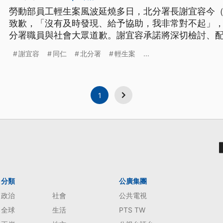
勞動部員工輕生案風波延燒多日，北分署長謝宜容今（
致歉，「沒有及時發現、給予協助，我非常對不起」
分署職員與社會大眾道歉。謝宜容承諾將深切檢討、
任分署長的職務。
謝宜容
同仁
北分署
輕生案
...
1
分類
公廣集團
政治
社會
公共電視
全球
生活
PTS TW