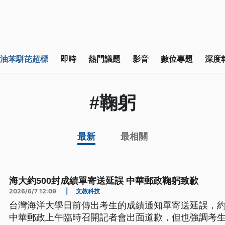
油苯駢芘超標
即時
熱門議題
影音
數位專題
深度
#鞠躬
最新
最相關
海大約500封成績單寄送延誤 中華郵政鞠躬致歉
2026/6/7 12:09
|
文教科技
台灣海洋大學日前傳出考生的成績通知單寄送延誤，約
中華郵政上午臨時召開記者會出面道歉，但也強調考