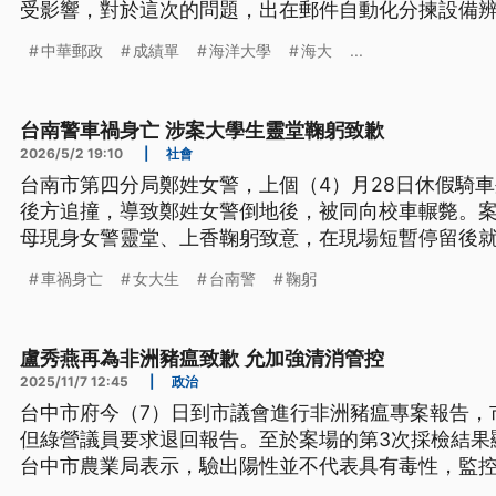
受影響，對於這次的問題，出在郵件自動化分揀設備
程，必要時也會改採人工分揀，避免類似事件再發生
中華郵政
成績單
海洋大學
海大
...
台南警車禍身亡 涉案大學生靈堂鞠躬致歉
2026/5/2 19:10
|
社會
台南市第四分局鄭姓女警，上個（4）月28日休假騎
後方追撞，導致鄭姓女警倒地後，被同向校車輾斃。案
母現身女警靈堂、上香鞠躬致意，在現場短暫停留後
車禍身亡
女大生
台南警
鞠躬
盧秀燕再為非洲豬瘟致歉 允加強清消管控
2025/11/7 12:45
|
政治
台中市府今（7）日到市議會進行非洲豬瘟專案報告，
但綠營議員要求退回報告。至於案場的第3次採檢結果
台中市農業局表示，驗出陽性並不代表具有毒性，監
理的部分，環保局表示，目前焚化處理的量能可以因