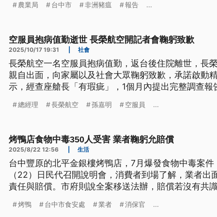
農業局
台中市
非洲豬瘟
報告
...
長，必須和中央研議更合適的處理方式。
空服員抱病值勤逝世 長榮航空開記者會鞠躬致歉
2025/10/17 19:31
|
社會
長榮航空一名空服員抱病值勤，返台後住院離世，長榮
親自出面，向家屬以及社會大眾鞠躬致歉，承諾啟動
示，經查座艙長「有瑕疵」，1個月內提出完整調查報
總經理
長榮航空
孫嘉明
空服員
...
烤鴨店食物中毒350人受害 業者鞠躬允賠償
2025/8/22 12:56
|
生活
台中豐原的北平金銀樓烤鴨店，7月爆發食物中毒案件
（22）日民代召開說明會，消費者到場了解，業者出
責任與賠償。市府則說全案移送法辦，賠償若沒有共
烤鴨
台中市食安處
業者
消保官
...