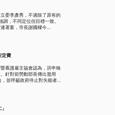
黨立委李彥秀，不過除了原有的
強調，不同定位但目標一致。
實連署案，市長謝國樑今
起訴後，會做出更多的歉意表
安定費
庭暨看護雇主協會認為，洪申翰
求。針對前勞動部長傳出濫用
向，並呼籲政府停止對失能者
仁」