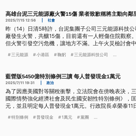
高雄台泥三元能源廠火警15傷 業者致歉稱將主動向鄰
2025/7/15 12:56
|
社會
昨（14）日清5時許，台泥集團子公司三元能源科技
廠發生火警，共釀15傷，目前還有一人輕傷住院觀察
但火警引發空污危機，讓地方不滿。上午火災檢討會
管理失當，民代則質疑為何會在緊鄰住宅區的地方設
三元能源
小港區
鞠躬
三元能源科技公司
...
措施，公司內部也在釐清所有過程。
藍營版5450億特別條例三讀 每人普發現金1萬元
2025/7/11 19:31
|
政治
為了因應美國對等關稅衝擊，立法院會在傍晚表決，
國際情勢強化經濟社會及民生國安韌性特別條例》，匡
元，並且明定每人普發現金1萬元。行政院長卓榮泰1
度鞠躬，喊話在野黨團保留撥補台電預算，但還是被
特別條例
普發現金
1萬元
黨團
...