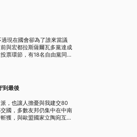
不過現在國會卻為了誰來當議
選前與宏都拉斯薩爾瓦多黨達成
投票環節，有18名自由黨同
守到最後
派，也讓人擔憂與我建交80
邦交國，多數友邦仍集中在中南
新斬獲，與歐盟國家立陶宛互設