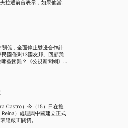
a）。阿斯夫拉選前曾表示，如果他當選
交關係，全面停止雙邊合作計
民國僅剩13國友邦。回顧我
臨哪些困難？《公視新聞網》
交
Castro）今（15）日在推
 Reina）處理與中國建立正式
府表達嚴正關切。