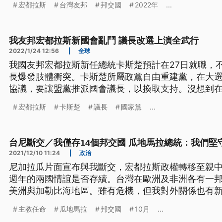
宏都拉斯
台灣友邦
邦交國
2022年
...
我友邦宏都拉斯新國會亂鬥 議長改選上演全武行
2022/1/24 12:56
|
全球
我國友邦宏都拉斯新任總統卡斯楚預計在27日就職，
長爆發肢體衝突。卡斯楚所屬政黨自由重建黨，在大
協議，要讓盟黨推派國會議長，以換取支持。沒想到在
黨成員違背承諾，讓協議破局。
宏都拉斯
卡斯楚
議長
國家黨
...
台尼斷交／我僅存14個邦交國 瓜地馬拉總統：我們堅
2021/12/10 11:24
|
政治
尼加拉瓜片面宣布與我斷交，宏都拉斯政權轉移至親中
週年的兩國情誼是否存續。台灣在歐洲及非洲各有一
美洲與加勒比海地區。雖有危機，但我對外關係也有
代表處，也讓中國不滿。
主教任命
瓜地馬拉
邦交國
10月
...