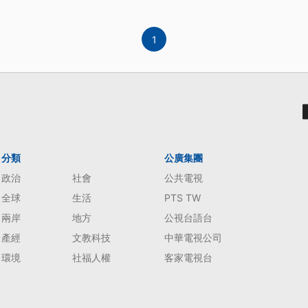
1
分類
公廣集團
政治
社會
公共電視
全球
生活
PTS TW
兩岸
地方
公視台語台
產經
文教科技
中華電視公司
環境
社福人權
客家電視台