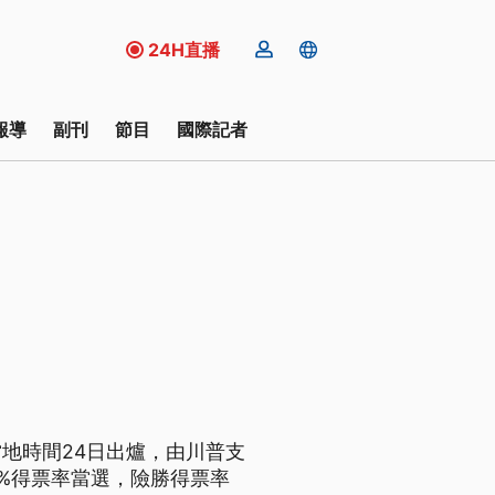
24H直播
報導
副刊
節目
國際記者
地時間24日出爐，由川普支
.27%得票率當選，險勝得票率