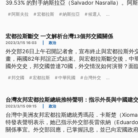
39.53% 的對手納斯拉亞（Salvador Nasrall
會恢復與台灣的邦交，並與美國建立更緊密的關係。
阿斯夫拉
宏都拉斯
納斯拉亞
候選人
...
宏都拉斯斷交 一文解析台灣13個邦交國關係
2023/3/15 16:03
|
政治
外交部26日上午召開記者會，宣布終止與宏都拉斯外
畫，兩國82年邦誼正式結束。與宏都拉斯斷交後，中華
國外交史，邦交國曾達70國，外交情況如何演替？面
帶你一文了解。
邦交國
宏都拉斯
中華民國
台灣外交
...
台灣友邦宏都拉斯總統推特聲明：指示外長與中國建
2023/3/15 09:15
|
政治
台灣中美洲友邦宏都拉斯總統秀瑪菈．卡斯楚（Xiomara 
特發表聲明表示，她已指示外交部長雷依納（Eduardo
關係事宜。外交部回應，已掌握訊息，並已向宏國政