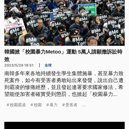
韓國掀「校園暴力Metoo」運動 5萬人請願撤訴訟時
效
2023/5/29 19:51
|
全球
南韓多年來各地持續發生學生集體施暴，甚至暴力致
死案件，如今有受害者勇敢站出來發聲，說出自己遭
到霸凌的慘痛經歷，並且發起連署要求國家修法，希
望能使加害者確實受到懲罰，也掀起「校園暴力
Metoo」運動。
校園霸凌
校園
暴力
受害者
...