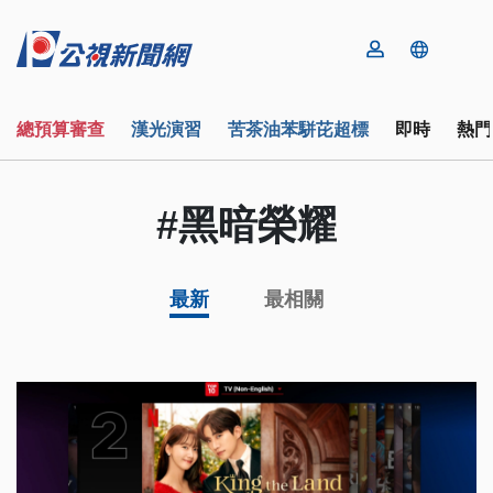
總預算審查
漢光演習
苦茶油苯駢芘超標
即時
熱門
#黑暗榮耀
最新
最相關