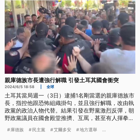
親庫德族市長遭強行解職 引發土耳其國會衝突
2024/6/5 18:58
|
全球
土耳其當局週一（3日）逮捕1名剛當選的親庫德族市
長，指控他跟恐怖組織掛勾，並且強行解職，改由執
政黨的政治人物代替。結果引發在野黨激烈反彈，朝
野政黨議員在國會殿堂推擠、互罵，甚至有人揮拳；
而混亂場面也延燒到街頭，抗議群眾跟警方爆發激烈
庫德族
民主黨
艾爾多安
地方選舉
...
衝突。