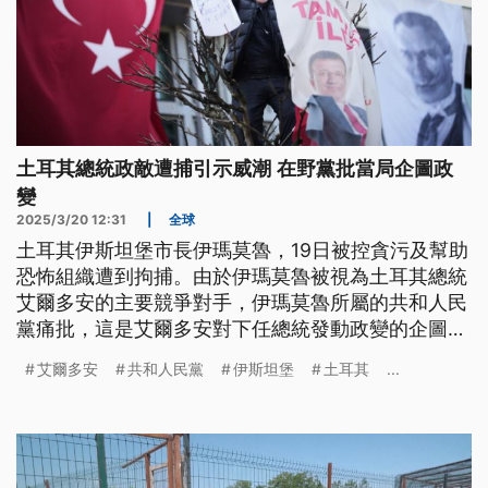
土耳其總統政敵遭捕引示威潮 在野黨批當局企圖政
變
2025/3/20 12:31
|
全球
土耳其伊斯坦堡市長伊瑪莫魯，19日被控貪污及幫助
恐怖組織遭到拘捕。由於伊瑪莫魯被視為土耳其總統
艾爾多安的主要競爭對手，伊瑪莫魯所屬的共和人民
黨痛批，這是艾爾多安對下任總統發動政變的企圖。
數千人湧上伊斯坦堡街頭示威，學者分析，此舉將導
艾爾多安
共和人民黨
伊斯坦堡
土耳其
...
致土耳其與歐盟關係進一步惡化。