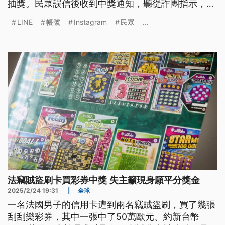
抽獎。民眾誤信後收到中獎通知，聽從詐團指示，交
付提款卡與密碼，詐團再透過假網拍詐騙其他人匯款
LINE
帳號
Instagram
民眾
...
至人頭帳戶並提款，導致原本做愛心的民眾淪為詐欺
共犯。此外，通訊軟體LINE發布公告，3月詐騙案件
暴增80%，其中以盜取民眾帳號最為嚴重。
法竊賊盜刷卡買彩券中獎 失主籲現身願平分獎金
2025/2/24 19:31
|
全球
一名法國男子的信用卡遭到兩名竊賊盜刷，買了幾張
刮刮樂彩券，其中一張中了50萬歐元、約新台幣