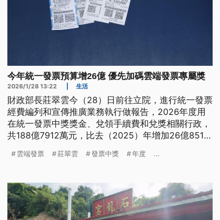
今年統一發票預算增26億 優先加碼雲端發票專屬獎
2026/1/28 13:22
|
生活
財政部長莊翠雲今（28）日前往立院，進行統一發票
經費編列和宣傳推廣業務執行做報告，2026年度用
在統一發票中獎獎金、兌領手續費和兌獎相關行政，
共188億7912萬元，比去（2025）年增加26億8510
萬元，這些經費將優先規劃用在增開雲端發票專屬獎
雲端發票
莊翠雲
發票中獎
年度
...
項，來提高民眾中獎機率。