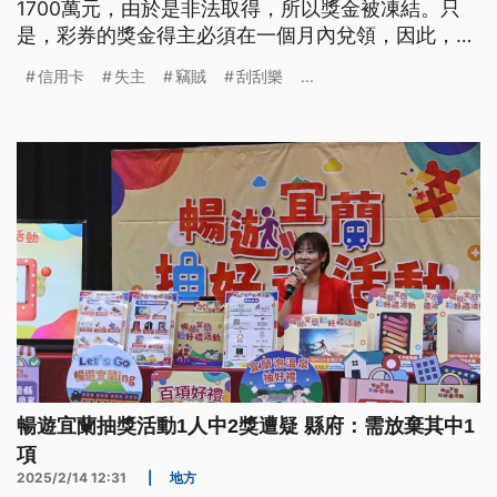
1700萬元，由於是非法取得，所以獎金被凍結。只
是，彩券的獎金得主必須在一個月內兌領，因此，信
用卡失主出面喊話，只要竊賊出面，他願意平分獎
信用卡
失主
竊賊
刮刮樂
...
金。
暢遊宜蘭抽獎活動1人中2獎遭疑 縣府：需放棄其中1
項
2025/2/14 12:31
|
地方