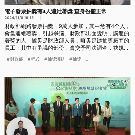
電子發票抽獎有4人連紲著獎 查身份攏正常
2024/11/6 19:15
|
財政部網路發票抽獎，9萬人參加，其中煞有4个人，
會當連紲著獎，引起爭議。財政部出面說明，講遮的
著獎的人，攏毋是財政部人員，嘛毋是辦抽獎廠商的
員工；其中有爭議的部份，會交予司法調查，袂規畫
閣重抽。（新聞標題、導言為臺語文）
財政部
程式
抽獎活動
抽獎
...