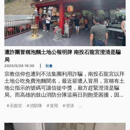
遭詐團冒稱泡麵土地公報明牌 南投石龍宮澄清是騙
局
2025/5/26 19:30
|
社會
宗教信仰也遭到不法集團利用詐騙，南投石龍宮以拜
土地公吃免費泡麵聞名，最近卻遭人冒用，宣稱有土
地公指示的號碼可讓信徒中獎，廟方趕緊澄清是騙
局。而高雄的鼓山消防分隊這兩日則飽受困擾，因為
有人發文說可免費領取白沙屯壓轎金，可約在分隊門
石龍宮
消防隊
冒用
澄清
...
口面交，卻被不少人誤以為是分隊發放，消防隊也趕
快澄清是誤會。