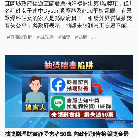
宜蘭縣政府暢遊宜蘭發票抽好禮抽出第1波獎項，但1
名莊姓女子連中Dyson吸塵器及iPad平板電腦，有民
眾爆料莊女的家人是縣政府員工，引發外界質疑抽獎
有失公平；縣政府表示，抽獎未限制員工眷屬不能參
與，未來是否限制還要研議，至於莊女獲得的2項獎
宜蘭縣政府
縣政府
抽獎
縣府
...
品依規定其中1項需放棄。
抽獎贈理財書詐受害者50萬 內政部預告檢舉獎金最