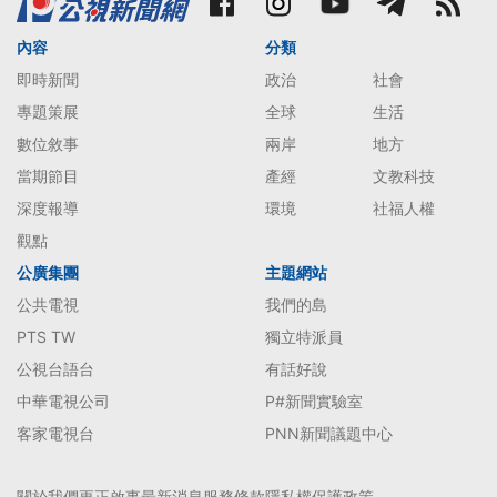
內容
分類
即時新聞
政治
社會
專題策展
全球
生活
數位敘事
兩岸
地方
當期節目
產經
文教科技
深度報導
環境
社福人權
觀點
公廣集團
主題網站
公共電視
我們的島
PTS TW
獨立特派員
公視台語台
有話好說
中華電視公司
P#新聞實驗室
客家電視台
PNN新聞議題中心
關於我們
更正啟事
最新消息
服務條款
隱私權保護政策