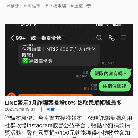
案，日前經檢方複訊後，以涉犯妨害電腦使用罪諭知
抽獎
高雄市
平板電腦
重複中獎
15萬元交保。
LINE警示3月詐騙案暴增80% 盜取民眾帳號最多
2025/3/19 19:31
|
社會
詐騙案頻傳。台南警方接獲報案，發現詐騙集團利用
社群軟體Instagram假冒公益平台，張貼小額捐款抽
獎活動，聲稱只要捐款100元就能獲得小禮物並參加