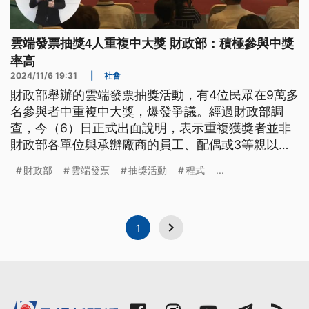
雲端發票抽獎4人重複中大獎 財政部：積極參與中獎
率高
2024/11/6 19:31
|
社會
財政部舉辦的雲端發票抽獎活動，有4位民眾在9萬多
名參與者中重複中大獎，爆發爭議。經過財政部調
查，今（6）日正式出面說明，表示重複獲獎者並非
財政部各單位與承辦廠商的員工、配偶或3等親以內
親屬，也提及這次廠商設計的抽獎程式，提高積極參
財政部
雲端發票
抽獎活動
程式
...
與者的中獎機率，與一般隨機抽獎不同，是否逾越活
動目的的必要規範，尚待司法調查。但目前不規劃重
抽，僅暫緩第3期的獎項發放。
1